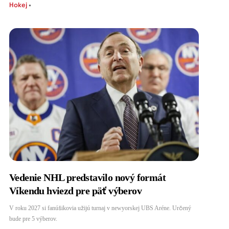
Hokej
•
Vedenie NHL predstavilo nový formát
Víkendu hviezd pre päť výberov
V roku 2027 si fanúšikovia užijú turnaj v newyorskej UBS Aréne. Určený
bude pre 5 výberov.