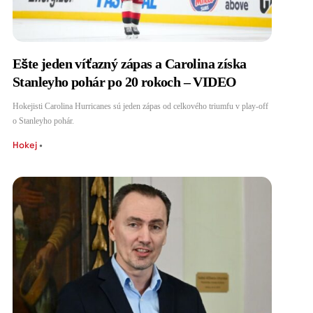
Ešte jeden víťazný zápas a Carolina získa
Stanleyho pohár po 20 rokoch – VIDEO
Hokejisti Carolina Hurricanes sú jeden zápas od celkového triumfu v play-off
o Stanleyho pohár.
Hokej
•