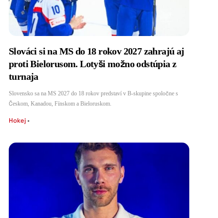
Slováci si na MS do 18 rokov 2027 zahrajú aj
proti Bielorusom. Lotyši možno odstúpia z
turnaja
Slovensko sa na MS 2027 do 18 rokov predstaví v B-skupine spoločne s
Českom, Kanadou, Fínskom a Bieloruskom.
Hokej
•