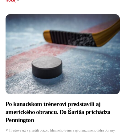
Hokej
•
Po kanadskom trénerovi predstavili aj
amerického obrancu. Do Šariša prichádza
Pennington
V Prešove už vyriešili otázku hlavného trénera aj ofenzívneho lídra obrany.