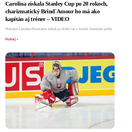
Carolina získala Stanley Cup po 20 rokoch,
charizmatický Brind´Amour ho má ako
kapitán aj tréner – VIDEO
Hokejisti Carolina Hurricanes získali po druhý raz v histórii Stanleyho pohár.
Hokej
•