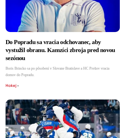
Do Popradu sa vracia odchovanec, aby
vystužil obranu. Kamzíci zbroja pred novou
sezónou
Boris Brincko sa po pôsobení v Slovane Bratislave a HC Prešov vracia
domov do Popradu.
Hokej
•