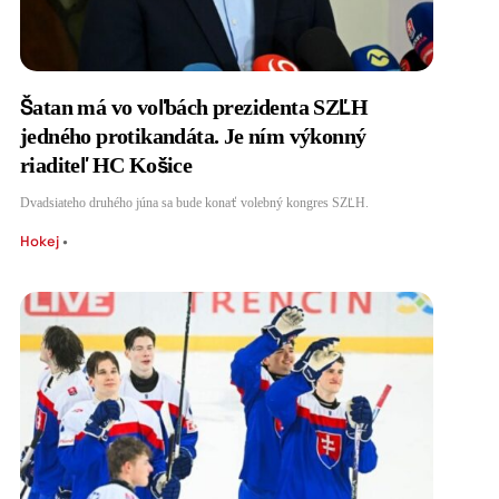
Šatan má vo voľbách prezidenta SZĽH
jedného protikandáta. Je ním výkonný
riaditeľ HC Košice
Dvadsiateho druhého júna sa bude konať volebný kongres SZĽH.
Hokej
•