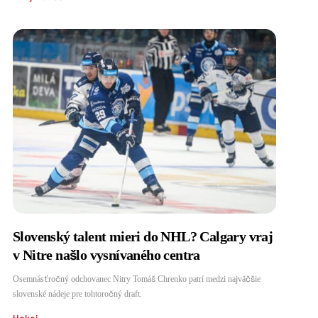
Slovenský talent mieri do NHL? Calgary vraj
v Nitre našlo vysnívaného centra
Osemnásťročný odchovanec Nitry Tomáš Chrenko patrí medzi najväčšie
slovenské nádeje pre tohtoročný draft.