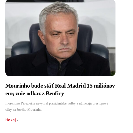
Mourinho bude stáť Real Madrid 15 miliónov
eur, znie odkaz z Benficy
Florentino Pérez ešte nevyhral prezidentské voľby a už lietajú prestupové
cifry za Josého Mourinha.
Hokej
•