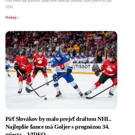
Pred sebou má Miroslav Šatan tretie funkčné obdobie, ktoré potrvá do leta
2030.
Hokej
•
Päť Slovákov by malo prejsť draftom NHL.
Najlepšie šance má Goljer s prognózou 34.
miesta – VIDEO