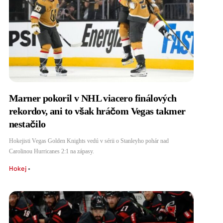
Marner pokoril v NHL viacero finálových
rekordov, ani to však hráčom Vegas takmer
nestačilo
Hokejisti Vegas Golden Knights vedú v sérii o Stanleyho pohár nad
Carolinou Hurricanes 2:1 na zápasy.
Hokej
•