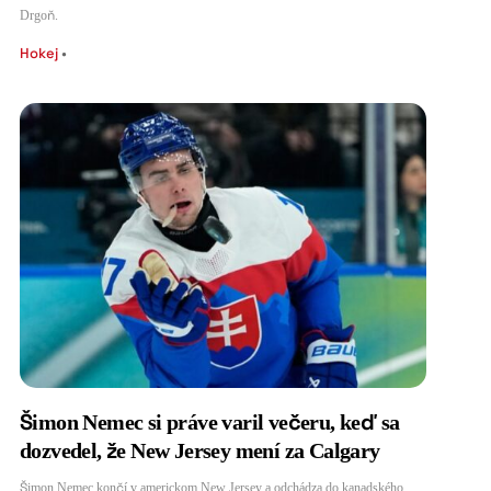
Drgoň.
Hokej
•
Šimon Nemec si práve varil večeru, keď sa
dozvedel, že New Jersey mení za Calgary
Šimon Nemec končí v americkom New Jersey a odchádza do kanadského