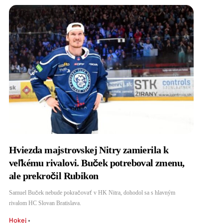
Hviezda majstrovskej Nitry zamierila k
veľkému rivalovi. Buček potreboval zmenu,
ale prekročil Rubikon
Samuel Buček nebude pokračovať v HK Nitra, dohodol sa s hlavným
rivalom HC Slovan Bratislava.
Hokej
•