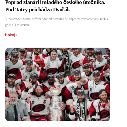
Poprad zlanáril mladého českého útočníka.
Pod Tatry prichádza Dvořák
V najvyššej českej súťaži odohral dovedna 50 zápasov, zaznamenal v nich 4
góly a 3 asistencie.
Hokej
•