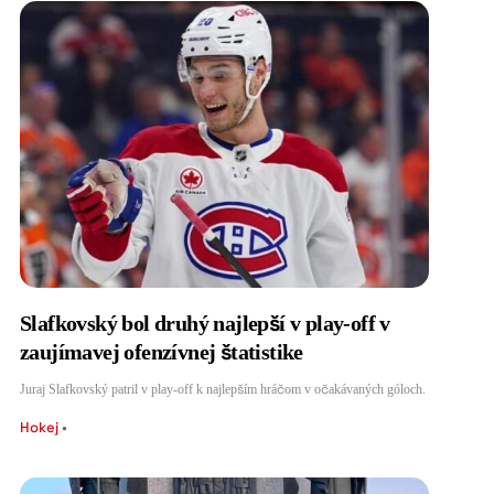
Slafkovský bol druhý najlepší v play-off v
zaujímavej ofenzívnej štatistike
Juraj Slafkovský patril v play-off k najlepším hráčom v očakávaných góloch.
Hokej
•