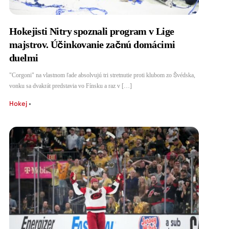
Hokejisti Nitry spoznali program v Lige
majstrov. Účinkovanie začnú domácimi
duelmi
"Corgoni" na vlastnom ľade absolvujú tri stretnutie proti klubom zo Švédska,
vonku sa dvakrát predstavia vo Fínsku a raz v […]
Hokej
•