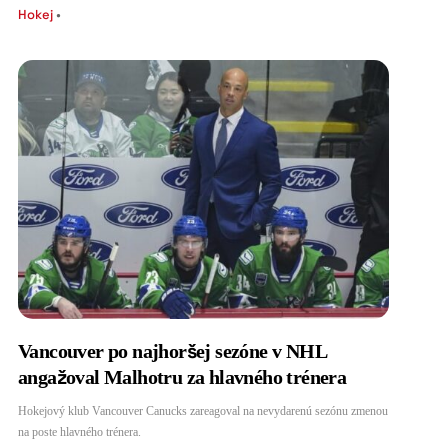
Hokej
•
Vancouver po najhoršej sezóne v NHL
angažoval Malhotru za hlavného trénera
Hokejový klub Vancouver Canucks zareagoval na nevydarenú sezónu zmenou
na poste hlavného trénera.