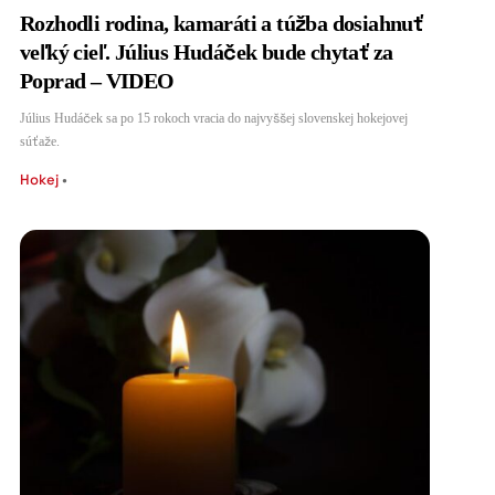
Rozhodli rodina, kamaráti a túžba dosiahnuť
veľký cieľ. Július Hudáček bude chytať za
Poprad – VIDEO
Július Hudáček sa po 15 rokoch vracia do najvyššej slovenskej hokejovej
súťaže.
Hokej
•