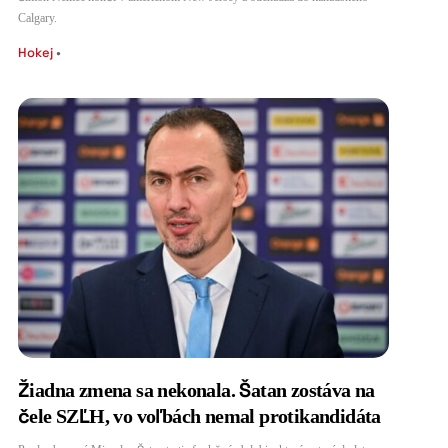
Calgary.
Hokej
•
Žiadna zmena sa nekonala. Šatan zostáva na
čele SZĽH, vo voľbách nemal protikandidáta