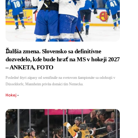
Ďalšia zmena. Slovensko sa definitívne
dozvedelo, kde bude hrať na MS v hokeji 2027
– ANKETA, FOTO
Posledné štyri zápasy od semifinále na svetovom šampionáte sa odohrajú v
Düsseldorfe, Mannheim privíta domáci tím Nemecka.
Hokej
•