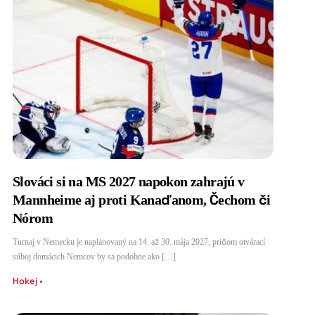
Slováci si na MS 2027 napokon zahrajú v
Mannheime aj proti Kanaďanom, Čechom či
Nórom
Turnaj v Nemecku je naplánovaný na 14. až 30. mája 2027, pričom otvárací
súboj domácich Nemcov by sa podobne ako […]
Hokej
•