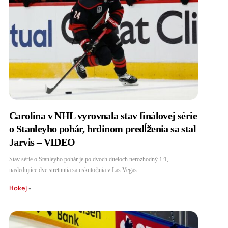
Carolina v NHL vyrovnala stav finálovej série
o Stanleyho pohár, hrdinom predĺženia sa stal
Jarvis – VIDEO
Stav série o Stanleyho pohár je po dvoch dueloch nerozhodný 1:1,
nasledujúce dve stretnutia sa uskutočnia v Las Vegas.
Hokej
•