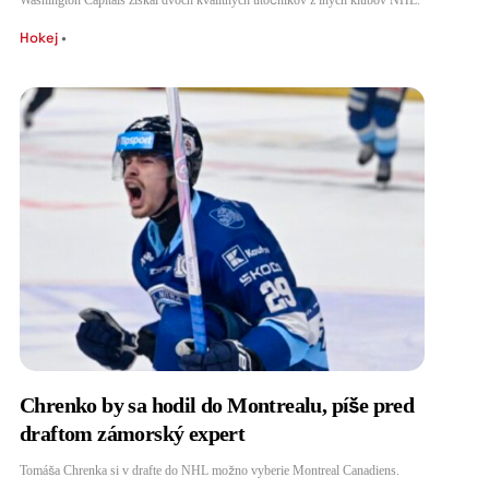
Hokej
•
Chrenko by sa hodil do Montrealu, píše pred
draftom zámorský expert
Tomáša Chrenka si v drafte do NHL možno vyberie Montreal Canadiens.