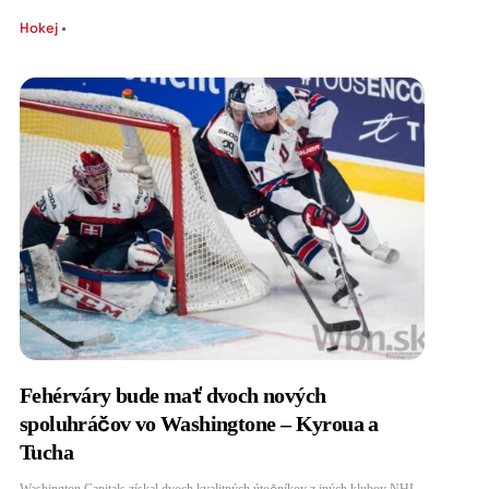
Hokej
•
Fehérváry bude mať dvoch nových
spoluhráčov vo Washingtone – Kyroua a
Tucha
Washington Capitals získal dvoch kvalitných útočníkov z iných klubov NHL.