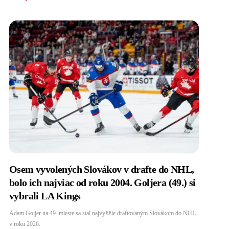
Osem vyvolených Slovákov v drafte do NHL,
bolo ich najviac od roku 2004. Goljera (49.) si
vybrali LA Kings
Adam Goljer na 49. mieste sa stal najvyššie draftovaným Slovákom do NHL
v roku 2026.