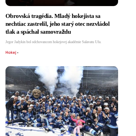
Obrovská tragédia. Mladý hokejista sa
nechtiac zastrelil, jeho starý otec nezvládol
tlak a spáchal samovraždu
Jegor Jadykin bol odchovancom hokejovej akadémie Salavatu Ufa.
Hokej
•