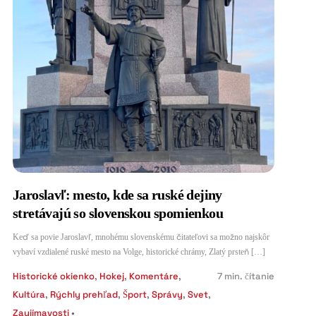
Jaroslavľ: mesto, kde sa ruské dejiny
stretávajú so slovenskou spomienkou
Keď sa povie Jaroslavľ, mnohému slovenskému čitateľovi sa možno najskôr
vybaví vzdialené ruské mesto na Volge, historické chrámy, Zlatý prsteň […]
Historické okienko
,
Hokej
,
Komentáre
,
7
min. čítanie
Kultúra
,
Rýchly prehľad
,
Šport
,
Správy
,
Svet
,
Zaujímavosti
•