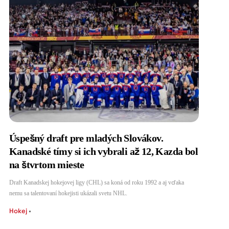
Úspešný draft pre mladých Slovákov.
Kanadské tímy si ich vybrali až 12, Kazda bol
na štvrtom mieste
Draft Kanadskej hokejovej ligy (CHL) sa koná od roku 1992 a aj vďaka
nemu sa talentovaní hokejisti ukázali svetu NHL.
Hokej
•