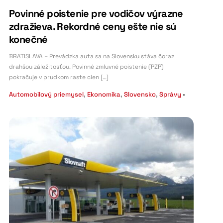
Povinné poistenie pre vodičov výrazne
zdražieva. Rekordné ceny ešte nie sú
konečné
BRATISLAVA – Prevádzka auta sa na Slovensku stáva čoraz
drahšou záležitosťou. Povinné zmluvné poistenie (PZP)
pokračuje v prudkom raste cien […]
Automobilový priemysel
,
Ekonomika
,
Slovensko
,
Správy
•