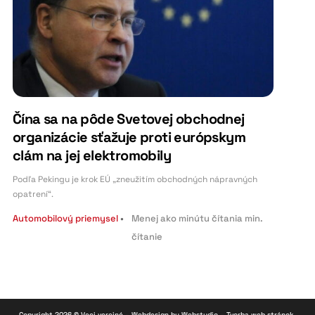
Čína sa na pôde Svetovej obchodnej
organizácie sťažuje proti európskym
clám na jej elektromobily
Podľa Pekingu je krok EÚ „zneužitím obchodných nápravných
opatrení“.
Automobilový priemysel
•
Menej ako minútu čítania
min.
čítanie
Copyright 2026 ©
Veci verejné
– Webdesign by
Webstudio – Tvorba web stránok
.