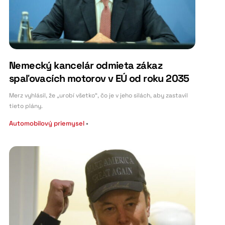
Nemecký kancelár odmieta zákaz
spaľovacích motorov v EÚ od roku 2035
Merz vyhlásil, že „urobí všetko“, čo je v jeho silách, aby zastavil
tieto plány.
Automobilový priemysel
•