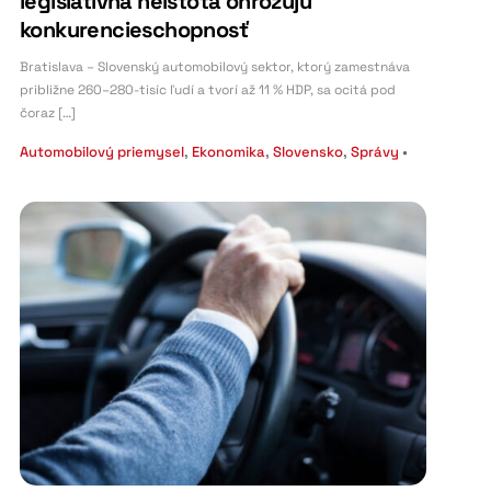
legislatívna neistota ohrozujú
konkurencieschopnosť
Bratislava – Slovenský automobilový sektor, ktorý zamestnáva
približne 260–280-tisíc ľudí a tvorí až 11 % HDP, sa ocitá pod
čoraz […]
Automobilový priemysel
,
Ekonomika
,
Slovensko
,
Správy
•