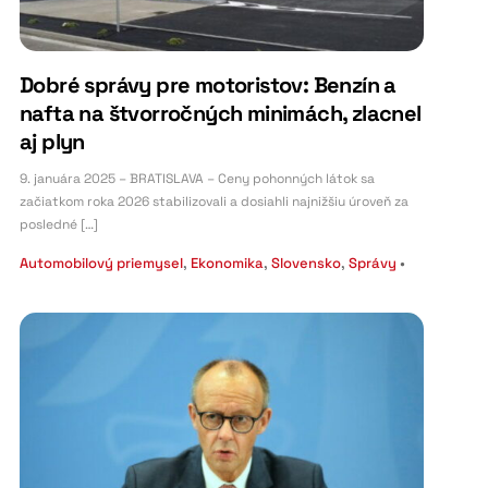
Dobré správy pre motoristov: Benzín a
nafta na štvorročných minimách, zlacnel
aj plyn
9. januára 2025 – BRATISLAVA – Ceny pohonných látok sa
začiatkom roka 2026 stabilizovali a dosiahli najnižšiu úroveň za
posledné […]
Automobilový priemysel
,
Ekonomika
,
Slovensko
,
Správy
•