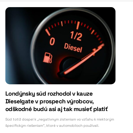
Londýnsky súd rozhodol v kauze
Dieselgate v prospech výrobcov,
odškodné budú asi aj tak musieť platiť
Súd totiž dospel k „negatívnym zisteniam vo vzťahu k niektorým
špecifickým riešeniam", ktoré v automobiloch používali.