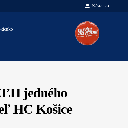
Nástenka
okienko
SZĽH jedného
teľ HC Košice