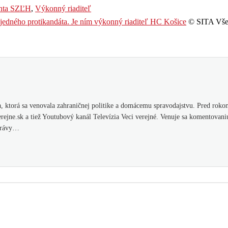
enta SZĽH
,
Výkonný riaditeľ
edného protikandáta. Je ním výkonný riaditeľ HC Košice
© SITA Vše
 ktorá sa venovala zahraničnej politike a domácemu spravodajstvu. Pred rokom
ejne.sk a tiež Youtubový kanál Televízia Veci verejné. Venuje sa komentovani
správy…