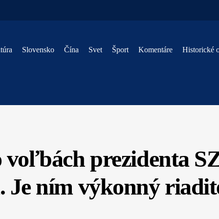
túra
Slovensko
Čína
Svet
Šport
Komentáre
Historické 
 voľbách prezidenta 
. Je ním výkonný riadi