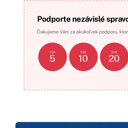
Podporte nezávislé sprav
Ďakujeme Vám za akúkoľvek podporu, ktorá
EUR
EUR
EUR
5
10
20