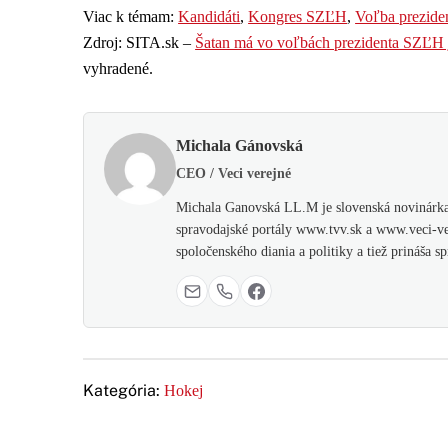
Viac k témam:
Kandidáti
,
Kongres SZĽH
,
Voľba prezid
Zdroj: SITA.sk –
Šatan má vo voľbách prezidenta SZĽH j
vyhradené.
Michala Gánovská
CEO / Veci verejné
Michala Ganovská LL.M je slovenská novinárka,
spravodajské portály www.tvv.sk a www.veci-ver
spoločenského diania a politiky a tiež prináša 
Kategória:
Hokej