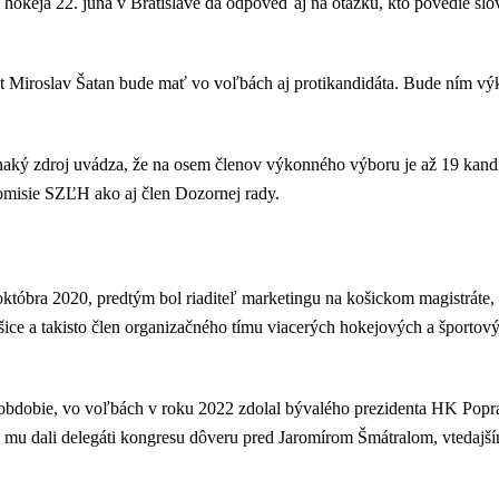
hokeja 22. júna v Bratislave dá odpoveď aj na otázku, kto povedie sl
nt Miroslav Šatan bude mať vo voľbách aj protikandidáta. Bude ním v
naký zdroj uvádza, že na osem členov výkonného výboru je až 19 kand
komisie SZĽH ako aj člen Dozornej rady.
któbra 2020, predtým bol riaditeľ marketingu na košickom magistráte
ošice a takisto člen organizačného tímu viacerých hokejových a športový
 obdobie, vo voľbách v roku 2022 zdolal bývalého prezidenta HK Popr
z, mu dali delegáti kongresu dôveru pred Jaromírom Šmátralom, vtedaj