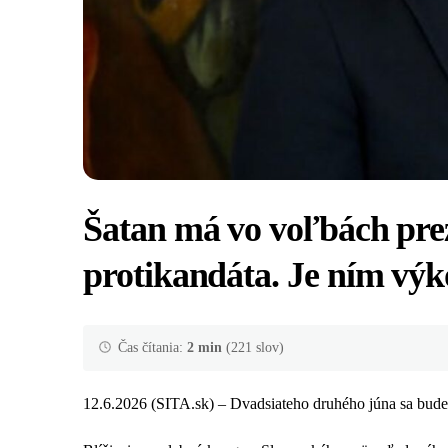
Šatan má vo voľbách pr
protikandáta. Je ním výk
Čas čítania:
2 min
(221 slov)
12.6.2026 (SITA.sk) – Dvadsiateho druhého júna sa bu