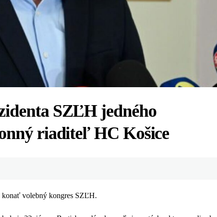
ezidenta SZĽH jedného
onný riaditeľ HC Košice
de konať volebný kongres SZĽH.