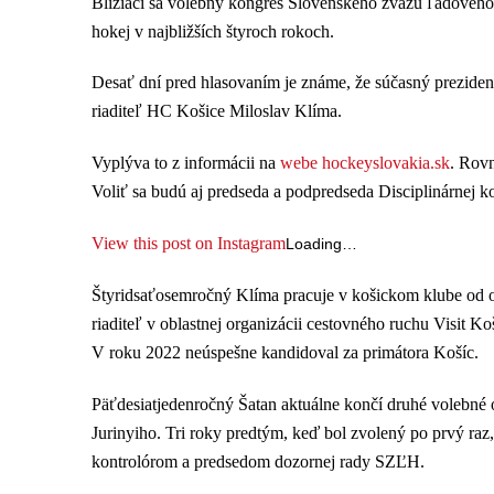
Blížiaci sa volebný kongres Slovenského zväzu ľadového 
hokej v najbližších štyroch rokoch.
Desať dní pred hlasovaním je známe, že súčasný prezide
riaditeľ HC Košice Miloslav Klíma.
Vyplýva to z informácii na
webe hockeyslovakia.sk
. Rov
Voliť sa budú aj predseda a podpredseda Disciplinárnej 
View this post on Instagram
Loading…
Štyridsaťosemročný Klíma pracuje v košickom klube od o
riaditeľ v oblastnej organizácii cestovného ruchu Visit K
V roku 2022 neúspešne kandidoval za primátora Košíc.
Päťdesiatjedenročný Šatan aktuálne končí druhé volebné
Jurinyiho. Tri roky predtým, keď bol zvolený po prvý ra
kontrolórom a predsedom dozornej rady SZĽH.