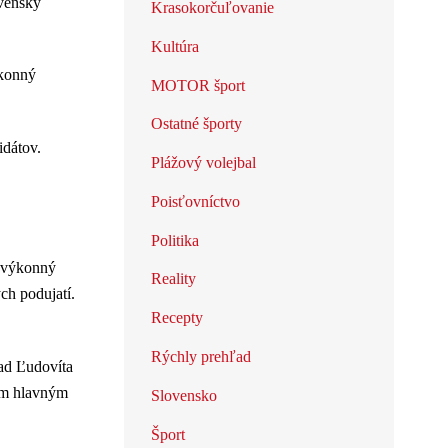
ovenský
Krasokorčuľovanie
Kultúra
ýkonný
MOTOR šport
Ostatné športy
idátov.
Plážový volejbal
Poisťovníctvo
Politika
, výkonný
Reality
ch podujatí.
Recepty
Rýchly prehľad
ad Ľudovíta
ším hlavným
Slovensko
Šport