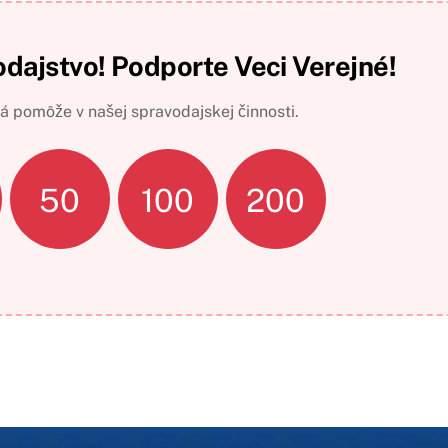
odajstvo! Podporte Veci Verejné!
 pomôže v našej spravodajskej činnosti.
50
100
200