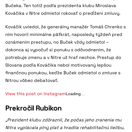
Bučeka. Ten totiž podľa prezidenta klubu Miroslava
Kováčika v Nitre odmietol rokovať o predĺžení zmluvy.
Kováčik uviedol, že generálny manažér Tomáš Chrenko s
ním hovoril minimálne päťkrát, naposledy týždeň pred
oznámením prestupu, no Buček vždy odmietol –
dokonca aj vypočuť si ponuku s odôvodnením, že
potrebuje zmenu a v Nitre už hrať nechce. Prestup do
Slovana podľa Kováčika nebol motivovaný lepšou
finančnou ponukou, keďže Buček odmietol o zmluve s
Nitrou vôbec debatovať.
View this post on Instagram
Loading…
Prekročil Rubikon
„Prezident klubu zdôraznil, že počas jeho zranenia mu
Nitra vyplácala plný plat a hradila rehabilitačnú liečbu,