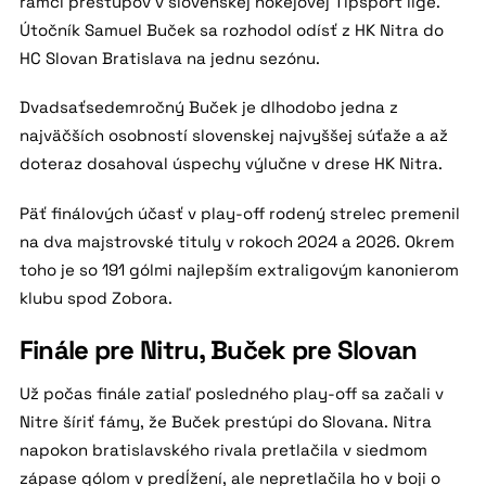
rámci prestupov v slovenskej hokejovej Tipsport lige.
Útočník Samuel Buček sa rozhodol odísť z HK Nitra do
HC Slovan Bratislava na jednu sezónu.
Dvadsaťsedemročný Buček je dlhodobo jedna z
najväčších osobností slovenskej najvyššej súťaže a až
doteraz dosahoval úspechy výlučne v drese HK Nitra.
Päť finálových účasť v play-off rodený strelec premenil
na dva majstrovské tituly v rokoch 2024 a 2026. Okrem
toho je so 191 gólmi najlepším extraligovým kanonierom
klubu spod Zobora.
Finále pre Nitru, Buček pre Slovan
Už počas finále zatiaľ posledného play-off sa začali v
Nitre šíriť fámy, že Buček prestúpi do Slovana. Nitra
napokon bratislavského rivala pretlačila v siedmom
zápase gólom v predĺžení, ale nepretlačila ho v boji o