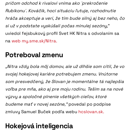
pričom odchod k rivalovi vníma ako ´prekročenie
Rubikonu´. Kováčik, hoci situáciu ľutuje, rozhodnutie
hráča akceptuje a verí, že tím bude silný aj bez neho, čo
si už v podstate vyskúšali počas minulej sezóny,
“
uviedol fejsbukový profil Svet HK Nitra s odvolaním sa
na
web my.sme.sk/Nitra.
Potreboval zmenu
„Nitra vždy bola môj domov, ale už dlhšie som cítil, že vo
svojej hokejovej kariére potrebujem zmenu. Vnútorne
som presvedčený, že Slovan je momentálne tá najlepšia
voľba pre mňa, ako aj pre moju rodinu. Teším sa na nové
výzvy a spoločné plnenie všetkých cieľov, ktoré
budeme mať v novej sezóne,“
povedal po podpise
zmluvy Samuel Buček podľa webu
hcslovan.sk.
Hokejová inteligencia