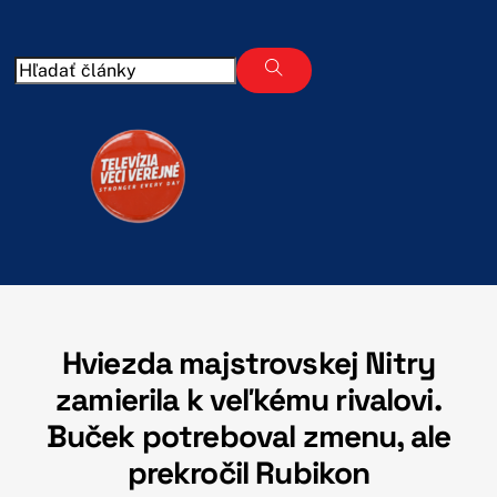
Skip
to
content
Hviezda majstrovskej Nitry
zamierila k veľkému rivalovi.
Buček potreboval zmenu, ale
prekročil Rubikon