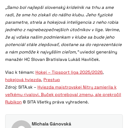
„Samo bol najlepší slovenský krídelník na trhu a sme
radi, že sme ho získali do nášho klubu. Jeho fyzické
parametre, strela a hokejová inteligencia z neho robia
jedného z najnebezpečnejších útočníkov v lige. Veríme,
že aj vďaka naším podmienkam v klube sa bude jeho
potenciál stále zlepšovať, dostane sa do reprezentácie
a nám pomôže k najvyšším cieľom,“
uviedol generálny
manažér HC Slovan Bratislava Lukáš Havlíček.
Viac k témam:
Hokej – Tipsport liga 2025/2026
,
hokejová hviezda
,
Prestup
Zdroj: SITA.sk –
Hviezda majstrovskej Nitry zamierila k
veľkému rivalovi. Buček potreboval zmenu, ale prekročil
Rubikon
© SITA Všetky práva vyhradené.
Michala Gánovská