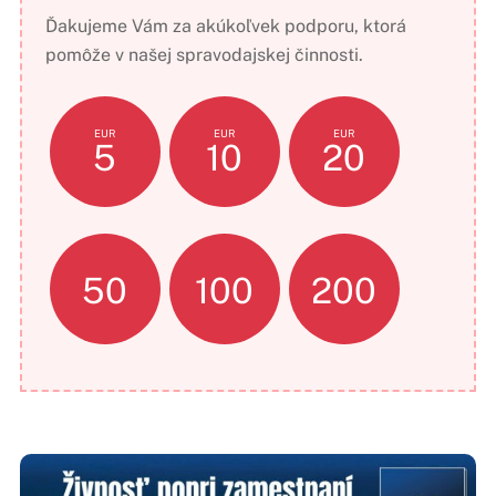
Ďakujeme Vám za akúkoľvek podporu, ktorá
pomôže v našej spravodajskej činnosti.
EUR
EUR
EUR
5
10
20
50
100
200