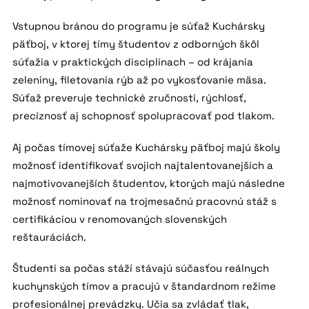
Vstupnou bránou do programu je súťaž Kuchársky
päťboj, v ktorej tímy študentov z odborných škôl
súťažia v praktických disciplínach – od krájania
zeleniny, filetovania rýb až po vykosťovanie mäsa.
Súťaž preveruje technické zručnosti, rýchlosť,
precíznosť aj schopnosť spolupracovať pod tlakom.
Aj počas tímovej súťaže Kuchársky päťboj majú školy
možnosť identifikovať svojich najtalentovanejších a
najmotivovanejších študentov, ktorých majú následne
možnosť nominovať na trojmesačnú pracovnú stáž s
certifikáciou v renomovaných slovenských
reštauráciách.
Študenti sa počas stáží stávajú súčasťou reálnych
kuchynských tímov a pracujú v štandardnom režime
profesionálnej prevádzky. Učia sa zvládať tlak,