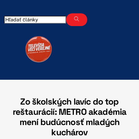
Skip
to
content
Zo školských lavíc do top
reštaurácií: METRO akadémia
mení budúcnosť mladých
kuchárov