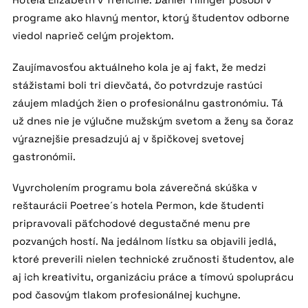
programe ako hlavný mentor, ktorý študentov odborne
viedol naprieč celým projektom.
Zaujímavosťou aktuálneho kola je aj fakt, že medzi
stážistami boli tri dievčatá, čo potvrdzuje rastúci
záujem mladých žien o profesionálnu gastronómiu. Tá
už dnes nie je výlučne mužským svetom a ženy sa čoraz
výraznejšie presadzujú aj v špičkovej svetovej
gastronómii.
Vyvrcholením programu bola záverečná skúška v
reštaurácii Poetree´s hotela Permon, kde študenti
pripravovali päťchodové degustačné menu pre
pozvaných hostí. Na jedálnom lístku sa objavili jedlá,
ktoré preverili nielen technické zručnosti študentov, ale
aj ich kreativitu, organizáciu práce a tímovú spoluprácu
pod časovým tlakom profesionálnej kuchyne.