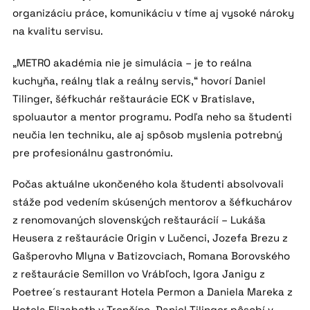
organizáciu práce, komunikáciu v tíme aj vysoké nároky
na kvalitu servisu.
„METRO akadémia nie je simulácia – je to reálna
kuchyňa, reálny tlak a reálny servis,“ hovorí Daniel
Tilinger, šéfkuchár reštaurácie ECK v Bratislave,
spoluautor a mentor programu. Podľa neho sa študenti
neučia len techniku, ale aj spôsob myslenia potrebný
pre profesionálnu gastronómiu.
Počas aktuálne ukončeného kola študenti absolvovali
stáže pod vedením skúsených mentorov a šéfkuchárov
z renomovaných slovenských reštaurácií – Lukáša
Heusera z reštaurácie Origin v Lučenci, Jozefa Brezu z
Gašperovho Mlyna v Batizovciach, Romana Borovského
z reštaurácie Semillon vo Vrábľoch, Igora Janigu z
Poetree´s restaurant Hotela Permon a Daniela Mareka z
Hotela Elizabeth v Trenčíne. Daniel Tilinger pôsobí v