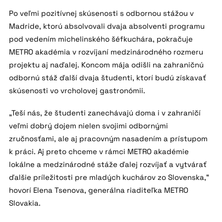
Po veľmi pozitívnej skúsenosti s odbornou stážou v
Madride, ktorú absolvovali dvaja absolventi programu
pod vedením michelinského šéfkuchára, pokračuje
METRO akadémia v rozvíjaní medzinárodného rozmeru
projektu aj naďalej. Koncom mája odišli na zahraničnú
odbornú stáž ďalší dvaja študenti, ktorí budú získavať
skúsenosti vo vrcholovej gastronómii.
„Teší nás, že študenti zanechávajú doma i v zahraničí
veľmi dobrý dojem nielen svojimi odbornými
zručnosťami, ale aj pracovným nasadením a prístupom
k práci. Aj preto chceme v rámci METRO akadémie
lokálne a medzinárodné stáže ďalej rozvíjať a vytvárať
ďalšie príležitosti pre mladých kuchárov zo Slovenska,“
hovorí Elena Tsenova, generálna riaditeľka METRO
Slovakia.