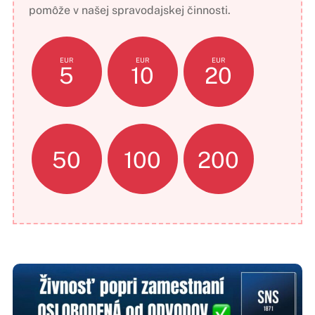
pomôže v našej spravodajskej činnosti.
EUR
EUR
EUR
5
10
20
50
100
200