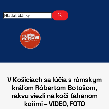
Skip
to
content
V Košiciach sa lúčia s rómskym
kráľom Róbertom Botošom,
rakvu viezli na koči ťahanom
koňmi – VIDEO, FOTO