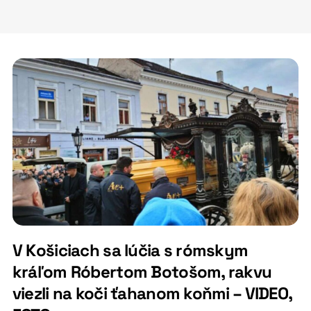
V Košiciach sa lúčia s rómskym
kráľom Róbertom Botošom, rakvu
viezli na koči ťahanom koňmi – VIDEO,