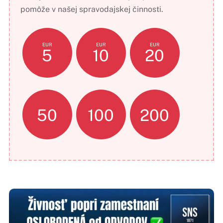
pomôže v našej spravodajskej činnosti.
EUR
EUR
EUR
5
10
20
50
100
200