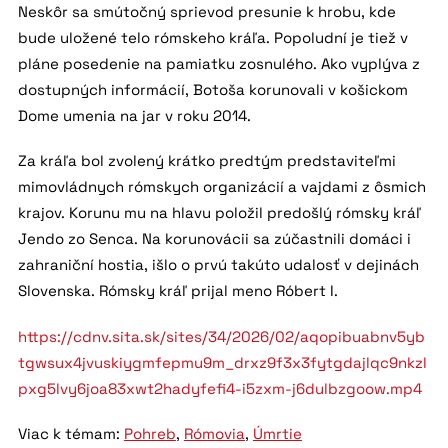
Neskôr sa smútočný sprievod presunie k hrobu, kde
bude uložené telo rómskeho kráľa. Popoludní je tiež v
pláne posedenie na pamiatku zosnulého. Ako vyplýva z
dostupných informácií, Botoša korunovali v košickom
Dome umenia na jar v roku 2014.
Za kráľa bol zvolený krátko predtým predstaviteľmi
mimovládnych rómskych organizácií a vajdami z ôsmich
krajov. Korunu mu na hlavu položil predošlý rómsky kráľ
Jendo zo Senca. Na korunovácii sa zúčastnili domáci i
zahraniční hostia, išlo o prvú takúto udalosť v dejinách
Slovenska. Rómsky kráľ prijal meno Róbert I.
https://cdnv.sita.sk/sites/34/2026/02/aqopibuabnv5yb
tgwsux4jvuskiygmfepmu9m_drxz9f3x3fytgdajlqc9nkzl
pxg5lvy6joa83xwt2hadyfefi4-i5zxm-j6dulbzgoow.mp4
Viac k témam:
Pohreb
,
Rómovia
,
Úmrtie