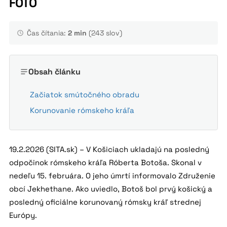
FOTO
Čas čítania:
2 min
(243 slov)
Obsah článku
Začiatok smútočného obradu
Korunovanie rómskeho kráľa
19.2.2026 (SITA.sk) – V Košiciach ukladajú na posledný
odpočinok rómskeho kráľa Róberta Botoša. Skonal v
nedeľu 15. februára. O jeho úmrtí informovalo Združenie
obcí Jekhethane. Ako uviedlo, Botoš bol prvý košický a
posledný oficiálne korunovaný rómsky kráľ strednej
Európy.