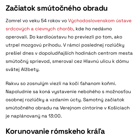
Začiatok smútočného obradu
Zomrel vo veku 54 rokov vo
Východoslovenskom ústave
srdcových a cievnych chorôb
, kde ho nedávno
operovali. Do kardioústavu ho previezli po tom, ako
utrpel mozgovú príhodu. V rámci poslednej rozlúčky
prešiel dnes v dopoludňajších hodinách centrom mesta
smútočný sprievod, smeroval cez Hlavnú ulicu k dómu
svätej Alžbety.
Rakvu so zosnulým viezli na koči ťahanom koňmi.
Napoludnie sa koná vystavenie nebohého s možnosťou
osobnej rozlúčky a vzdaním úcty. Samotný začiatok
smútočného obradu na Verejnom cintoríne v Košiciach
je naplánovaný na 13:00.
Korunovanie rómskeho kráľa