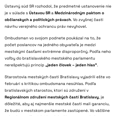
Ústavný súd SR rozhodol, že predmetné ustanovenie nie
je v súlade s
Ústavou SR
a
Medzinárodným paktom o
občianskych a politických právach
. Vo zvyšnej časti
návrhu verejného ochrancu práv nevyhovel.
Ombudsman vo svojom podnete poukázal na to, že
počet poslancov na jedného obyvateľa je medzi
mestskými časťami extrémne disproporčný. Podľa neho
voľby do bratislavského mestského parlamentu
nerešpektujú princíp
„jeden človek – jeden hlas“
.
Starostovia mestských častí Bratislavy vyjadrili ešte vo
februári s kritikou ombudsmana nesúhlas. Podľa
bratislavských starostov, ktorí sú združení v
Regionálnom združení mestských častí Bratislavy
, je
dôležité, aby aj najmenšie mestské časti mali garanciu,
že budú v mestskom parlamente zastúpené. Vo väčšine