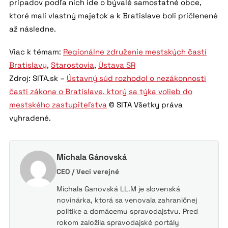
prípadov podľa nich ide o bývalé samostatné obce,
ktoré mali vlastný majetok a k Bratislave boli pričlenené
až následne.
Viac k témam:
Regionálne združenie mestských častí
Bratislavy
,
Starostovia
,
Ústava SR
Zdroj: SITA.sk –
Ústavný súd rozhodol o nezákonnosti
časti zákona o Bratislave, ktorý sa týka volieb do
mestského zastupiteľstva
© SITA Všetky práva
vyhradené.
Michala Gánovská
CEO / Veci verejné
Michala Ganovská LL.M je slovenská
novinárka, ktorá sa venovala zahraničnej
politike a domácemu spravodajstvu. Pred
rokom založila spravodajské portály