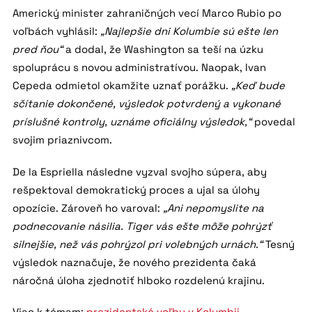
Americký minister zahraničných vecí Marco Rubio po
voľbách vyhlásil:
„Najlepšie dni Kolumbie sú ešte len
pred ňou“
a dodal, že Washington sa teší na úzku
spoluprácu s novou administratívou. Naopak, Ivan
Cepeda odmietol okamžite uznať porážku.
„Keď bude
sčítanie dokončené, výsledok potvrdený a vykonané
príslušné kontroly, uznáme oficiálny výsledok,“
povedal
svojim priaznivcom.
De la Espriella následne vyzval svojho súpera, aby
rešpektoval demokratický proces a ujal sa úlohy
opozície. Zároveň ho varoval:
„Ani nepomyslite na
podnecovanie násilia. Tiger vás ešte môže pohrýzť
silnejšie, než vás pohrýzol pri volebných urnách.“
Tesný
výsledok naznačuje, že nového prezidenta čaká
náročná úloha zjednotiť hlboko rozdelenú krajinu.
Viac k témam:
prezidentské voľby v Kolumbii