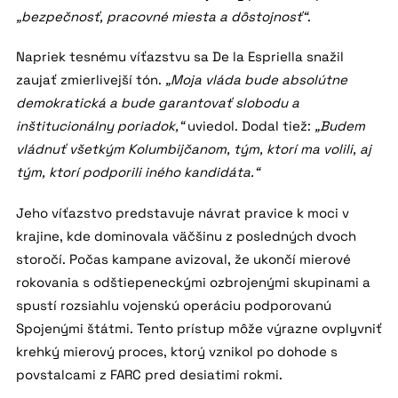
„bezpečnosť, pracovné miesta a dôstojnosť“
.
Napriek tesnému víťazstvu sa De la Espriella snažil
zaujať zmierlivejší tón.
„Moja vláda bude absolútne
demokratická a bude garantovať slobodu a
inštitucionálny poriadok,“
uviedol. Dodal tiež:
„Budem
vládnuť všetkým Kolumbijčanom, tým, ktorí ma volili, aj
tým, ktorí podporili iného kandidáta.“
Jeho víťazstvo predstavuje návrat pravice k moci v
krajine, kde dominovala väčšinu z posledných dvoch
storočí. Počas kampane avizoval, že ukončí mierové
rokovania s odštiepeneckými ozbrojenými skupinami a
spustí rozsiahlu vojenskú operáciu podporovanú
Spojenými štátmi. Tento prístup môže výrazne ovplyvniť
krehký mierový proces, ktorý vznikol po dohode s
povstalcami z FARC pred desiatimi rokmi.