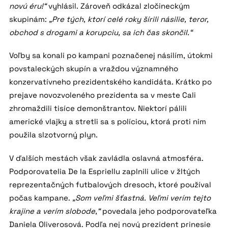
novú éru!“
vyhlásil. Zároveň odkázal zločineckým
skupinám:
„Pre tých, ktorí celé roky šírili násilie, teror,
obchod s drogami a korupciu, sa ich čas skončil.“
Voľby sa konali po kampani poznačenej násilím, útokmi
povstaleckých skupín a vraždou významného
konzervatívneho prezidentského kandidáta. Krátko po
prejave novozvoleného prezidenta sa v meste Cali
zhromaždili tisíce demonštrantov. Niektorí pálili
americké vlajky a stretli sa s políciou, ktorá proti nim
použila slzotvorný plyn.
V ďalších mestách však zavládla oslavná atmosféra.
Podporovatelia De la Espriellu zaplnili ulice v žltých
reprezentačných futbalových dresoch, ktoré používal
počas kampane.
„Som veľmi šťastná. Veľmi verím tejto
krajine a verím slobode,“
povedala jeho podporovateľka
Daniela Oliverosová. Podľa nej nový prezident prinesie