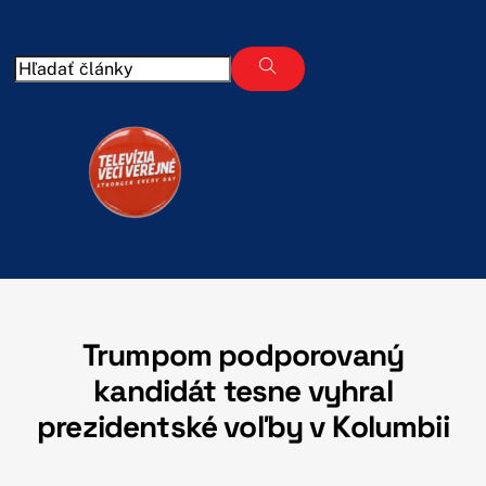
Skip
to
content
Trumpom podporovaný
kandidát tesne vyhral
prezidentské voľby v Kolumbii