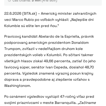
Čas čítania:
3 min
(418 slov)
22.6.2026 (SITA.sk) – Americký minister zahraničných
vecí Marco Rubio po voľbách vyhlásil: „Najlepšie dni
Kolumbie sú ešte len pred ňou.“
Pravicový kandidát Abelardo de la Espriella, právnik
podporovaný americkým prezidentom Donaldom
Trumpom, zvíťazil v nedeľňajšom druhom kole
prezidentských volieb v Kolumbii. Po sčítaní takmer
všetkých hlasov získal 49,66 percenta, zatiaľ čo jeho
ľavicový súper, senátor Ivan Cepeda, dosiahol 48,70
percenta. Výsledok znamená výrazný posun krajiny
doprava a pravdepodobne aj zlepšenie vzťahov s
Washingtonom.
Po oznámení výsledkov vystúpil 47-ročný víťaz pred
svojimi priaznivcami v meste Barranquilla.
„Začíname