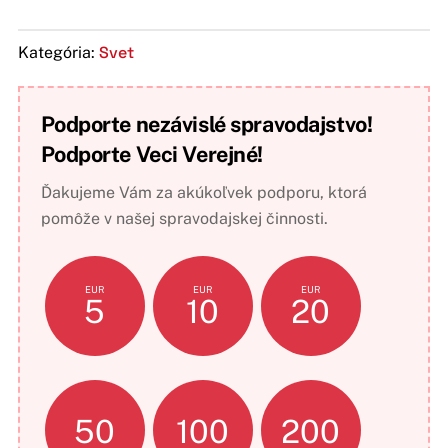
Svet
Kategória:
Podporte nezávislé spravodajstvo!
Podporte Veci Verejné!
Ďakujeme Vám za akúkoľvek podporu, ktorá
pomôže v našej spravodajskej činnosti.
EUR
EUR
EUR
5
10
20
50
100
200