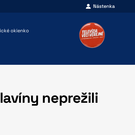
Nástenka
rické okienko
avíny neprežili