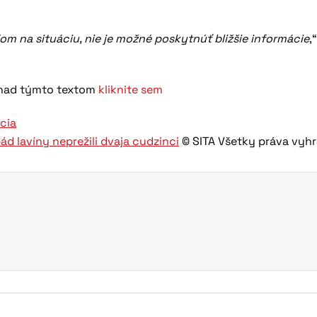
om na situáciu, nie je možné poskytnúť bližšie informácie
,
h nad týmto textom
kliknite sem
ícia
d lavíny neprežili dvaja cudzinci
© SITA Všetky práva vyh