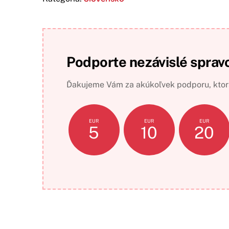
Podporte nezávislé sprav
Ďakujeme Vám za akúkoľvek podporu, ktorá
EUR
EUR
EUR
5
10
20