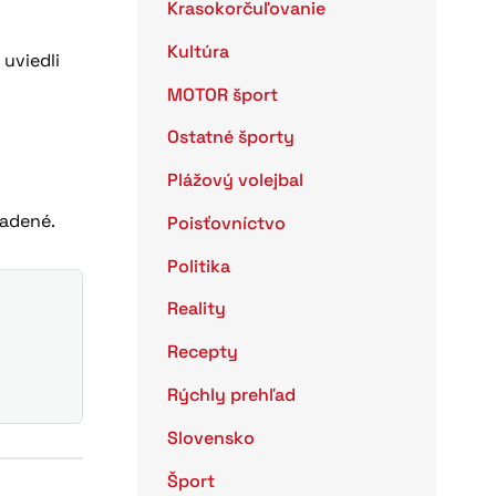
Krasokorčuľovanie
Kultúra
“ uviedli
MOTOR šport
Ostatné športy
Plážový volejbal
radené.
Poisťovníctvo
Politika
Reality
Recepty
Rýchly prehľad
Slovensko
Šport