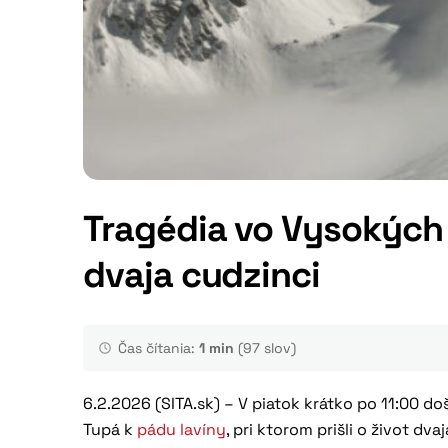
Tragédia vo Vysokých T
dvaja cudzinci
Čas čítania:
1 min
(97 slov)
6.2.2026 (SITA.sk) – V piatok krátko po 11:00 d
Tupá k
pádu lavíny
, pri ktorom prišli o život dv