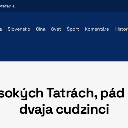
Štefánia
.
a
Slovensko
Čína
Svet
Šport
Komentáre
Histo
sokých Tatrách, pád l
dvaja cudzinci