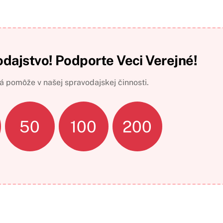
odajstvo! Podporte Veci Verejné!
 pomôže v našej spravodajskej činnosti.
50
100
200