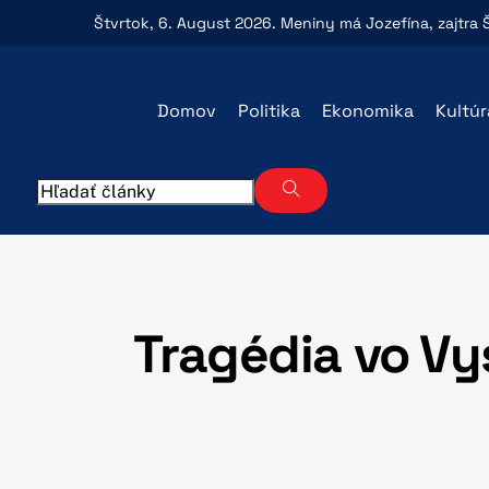
Skip
Štvrtok
, 6. August 2026.
Meniny má
Jozefína
, zajtra
to
content
Domov
Politika
Ekonomika
Kultúr
Tragédia vo Vy