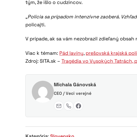
tým, že išlo o cudzincov.
„
Polícia sa prípadom intenzívne zaoberá. Vzhľad
policajti.
V prípade, ak sa vám nezobrazil zdieľaný obsa
Viac k témam:
Pád lavíny
,
prešovská krajská pol
Zdroj: SITA.sk –
Tragédia vo Vysokých Tatrách, pá
Michala Gánovská
CEO / Veci verejné
Slovensko
Kategória: