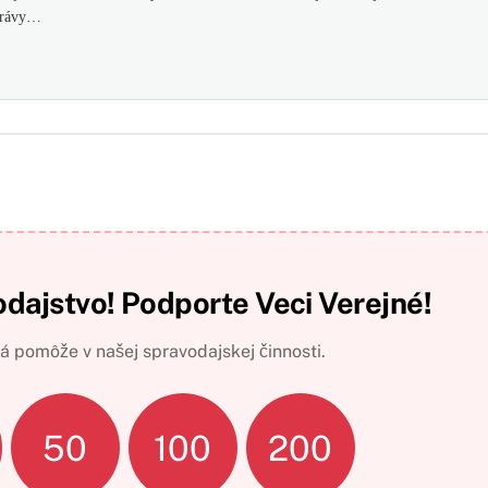
správy…
odajstvo! Podporte Veci Verejné!
 pomôže v našej spravodajskej činnosti.
50
100
200