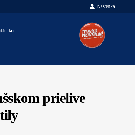
Nástenka
okienko
šskom prielive
tily