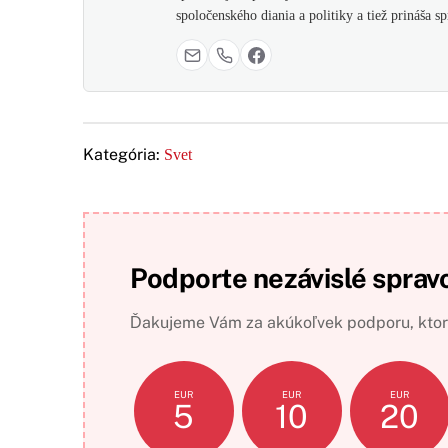
spoločenského diania a politiky a tiež prináša 
Kategória:
Svet
Podporte nezávislé sprav
Ďakujeme Vám za akúkoľvek podporu, ktorá
EUR
EUR
EUR
5
10
20