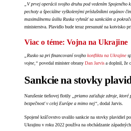
„V prvej operácii svojho druhu pod vedením Spojeného
pechoty a špeciálne vyškolenými príslušníkmi orgánov čin
maximálnemu úsiliu Ruska vyhnúť sa sankciám a pokračo
ministerstva. Plavidlo bude teraz presunuté na kotvisko 
Viac o téme: Vojna na Ukrajine
„Rusko sa pri financovaní svojho
konfliktu na Ukrajine
sp
vojne,“
povedal minister obrany
Dan Jarvis
a doplnil, že
Sankcie na stovky plavid
Narušenie tieňovej flotily
„priamo zaťažuje zdroje, ktoré 
bezpečnosť v celej Európe a mimo nej“
, dodal Jarvis.
Spojené kráľovstvo uvalilo sankcie na stovky plavidiel po
Ukrajinu v roku 2022 používa na obchádzanie západnýc