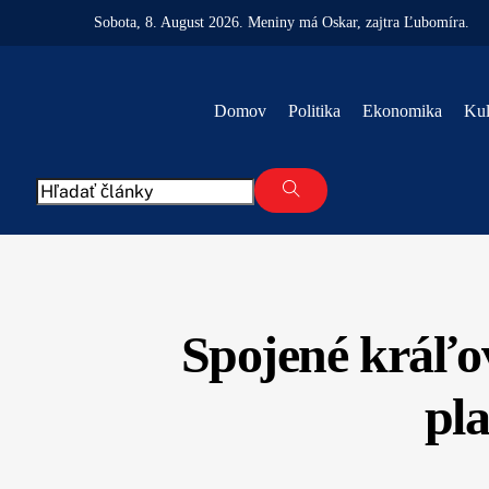
Skip
Sobota
, 8. August 2026.
Meniny má
Oskar
, zajtra
Ľubomíra
.
to
content
Domov
Politika
Ekonomika
Kul
Spojené kráľo
pla