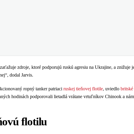
zaťažuje zdroje, ktoré podporujú ruskú agresiu na Ukrajine, a znižuje j
j“, dodal Jarvis.
nkcionovaný ropný tanker patriaci
ruskej tieňovej flotile
, uviedlo
britské
nných hodinách podporovali lietadlá vrátane vrtuľníkov Chinook a ná
ovú flotilu