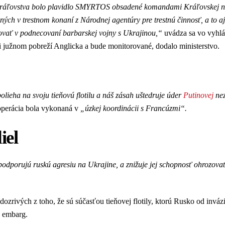
 kráľovstva bolo plavidlo SMYRTOS obsadené komandami Kráľovskej 
ných v trestnom konaní z Národnej agentúry pre trestnú činnosť, a to a
vať v podnecovaní barbarskej vojny s Ukrajinou,“
uvádza sa vo vyhlá
pri južnom pobreží Anglicka a bude monitorované, dodalo ministerstvo.
olieha na svoju tieňovú flotilu a náš zásah uštedruje úder
Putinovej
nez
 operácia bola vykonaná v
„úzkej koordinácii s Francúzmi“.
iel
podporujú ruskú agresiu na Ukrajine, a znižuje jej schopnosť ohrozova
dozrivých z toho, že sú súčasťou tieňovej flotily, ktorú Rusko od inváz
h embarg.