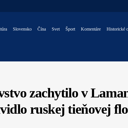
túra
Slovensko
Čína
Svet
Šport
Komentáre
Historické 
vstvo zachytilo v Laman
vidlo ruskej tieňovej flo