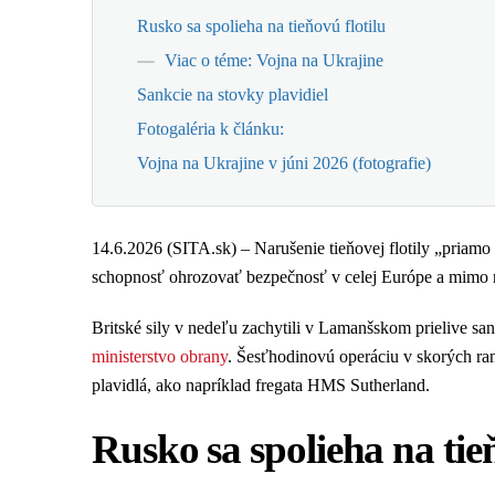
Rusko sa spolieha na tieňovú flotilu
Viac o téme: Vojna na Ukrajine
Sankcie na stovky plavidiel
Fotogaléria k článku:
Vojna na Ukrajine v júni 2026 (fotografie)
14.6.2026 (SITA.sk) – Narušenie tieňovej flotily „priamo 
schopnosť ohrozovať bezpečnosť v celej Európe a mimo ne
Britské sily v nedeľu zachytili v Lamanšskom prielive sa
ministerstvo obrany
. Šesťhodinovú operáciu v skorých ra
plavidlá, ako napríklad fregata HMS Sutherland.
Rusko sa spolieha na tieň