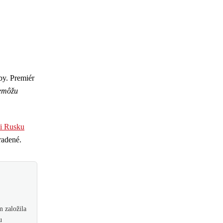
by. Premiér
nemôžu
či Rusku
adené.
 založila
u