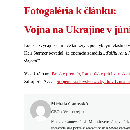
Fotogaléria k článku:
Vojna na Ukrajine v júni
Lode – zvyčajne starnúce tankery s pochybným vlastníctv
Keir Starmer povedal, že operácia zasadila
„ďalšiu ranu R
skrývať“.
Viac k témam:
Britský premiér
,
Lamanšský prieliv
,
ruská t
Zdroj: SITA.sk –
Spojené kráľovstvo zachytilo v Lamanšsk
Michala Gánovská
CEO / Veci verejné
Michala Ganovská LL.M je slovenská novinárka,
spravodajské portály www.tvv.sk a www.veci-ver