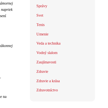
námornej
Správy
j napriek
Svet
sení
Tenis
Umenie
Veda a technika
ákonnej
Vodný slalom
Zaujímavosti
Zdravie
ť
Zdravie a krása
Zdravotníctvo
ie na