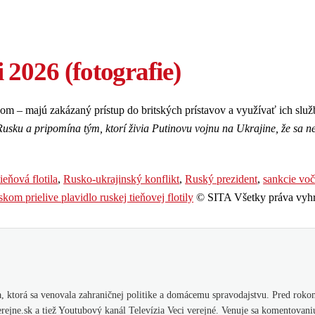
 2026 (fotografie)
om – majú zakázaný prístup do britských prístavov a využívať ich služ
usku a pripomína tým, ktorí živia Putinovu vojnu na Ukrajine, že sa 
ieňová flotila
,
Rusko-ukrajinský konflikt
,
Ruský prezident
,
sankcie vo
om prielive plavidlo ruskej tieňovej flotily
© SITA Všetky práva vyhr
 ktorá sa venovala zahraničnej politike a domácemu spravodajstvu. Pred rokom
ejne.sk a tiež Youtubový kanál Televízia Veci verejné. Venuje sa komentovani