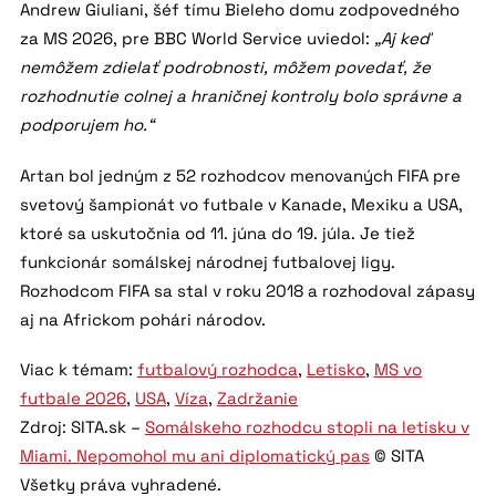
Andrew Giuliani, šéf tímu Bieleho domu zodpovedného
za MS 2026, pre BBC World Service uviedol:
„Aj keď
nemôžem zdielať podrobnosti, môžem povedať, že
rozhodnutie colnej a hraničnej kontroly bolo správne a
podporujem ho.“
Artan bol jedným z 52 rozhodcov menovaných FIFA pre
svetový šampionát vo futbale v Kanade, Mexiku a USA,
ktoré sa uskutočnia od 11. júna do 19. júla. Je tiež
funkcionár somálskej národnej futbalovej ligy.
Rozhodcom FIFA sa stal v roku 2018 a rozhodoval zápasy
aj na Africkom pohári národov.
Viac k témam:
futbalový rozhodca
,
Letisko
,
MS vo
futbale 2026
,
USA
,
Víza
,
Zadržanie
Zdroj: SITA.sk –
Somálskeho rozhodcu stopli na letisku v
Miami. Nepomohol mu ani diplomatický pas
© SITA
Všetky práva vyhradené.