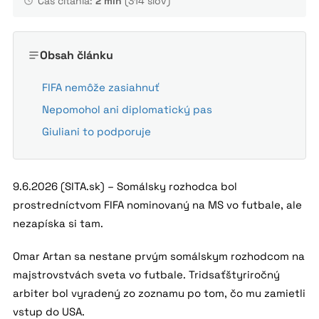
Čas čítania:
2 min
(314 slov)
Obsah článku
FIFA nemôže zasiahnuť
Nepomohol ani diplomatický pas
Giuliani to podporuje
9.6.2026 (SITA.sk) – Somálsky rozhodca bol
prostredníctvom FIFA nominovaný na MS vo futbale, ale
nezapíska si tam.
Omar Artan sa nestane prvým somálskym rozhodcom na
majstrovstvách sveta vo futbale. Tridsaťštyriročný
arbiter bol vyradený zo zoznamu po tom, čo mu zamietli
vstup do USA.