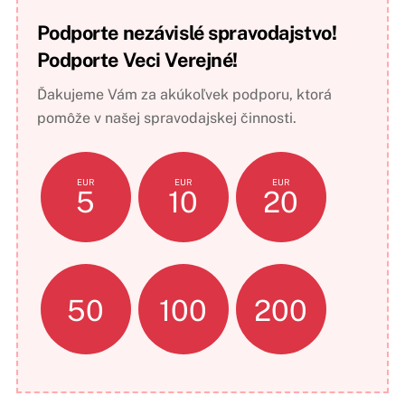
Podporte nezávislé spravodajstvo!
Podporte Veci Verejné!
Ďakujeme Vám za akúkoľvek podporu, ktorá
pomôže v našej spravodajskej činnosti.
EUR
EUR
EUR
5
10
20
50
100
200