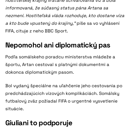
hostiteľskej krajiny vrátane schvaľovania víz a bola
informovaná, že súčasný status pána Artana sa
nezmení. Hostiteľská vláda rozhoduje, kto dostane víza
a kto bude vpustený do krajiny,“
píše sa vo vyhlásení
FIFA, cituje z neho BBC Sport.
Nepomohol ani diplomatický pas
Podľa somálskeho poradcu ministerstva mládeže a
športu, Artan cestoval s platnými dokumentmi a
dokonca diplomatickým pasom.
Bol vydaný špeciálne na uľahčenie jeho cestovania po
predchádzajúcich vízových komplikáciách. Somálsky
futbalový zväz požiadal FIFA o urgentné vysvetlenie
situácie.
Giuliani to podporuje