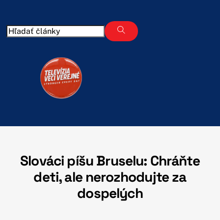
Skip
to
content
Slováci píšu Bruselu: Chráňte
deti, ale nerozhodujte za
dospelých