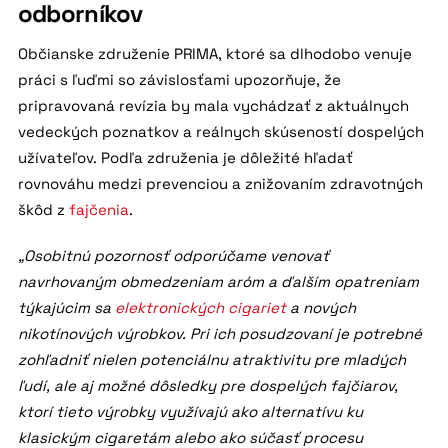
odborníkov
Občianske združenie PRIMA, ktoré sa dlhodobo venuje
práci s ľuďmi so závislosťami upozorňuje, že
pripravovaná revízia by mala vychádzať z aktuálnych
vedeckých poznatkov a reálnych skúseností dospelých
užívateľov. Podľa združenia je dôležité hľadať
rovnováhu medzi prevenciou a znižovaním zdravotných
škôd z
fajčenia
.
„Osobitnú pozornosť odporúčame venovať
navrhovaným obmedzeniam aróm a ďalším opatreniam
týkajúcim sa
elektronických cigariet
a nových
nikotínových výrobkov. Pri ich posudzovaní je potrebné
zohľadniť nielen potenciálnu atraktivitu pre mladých
ľudí, ale aj možné dôsledky pre dospelých fajčiarov,
ktorí tieto výrobky využívajú ako alternatívu ku
klasickým cigaretám alebo ako súčasť procesu