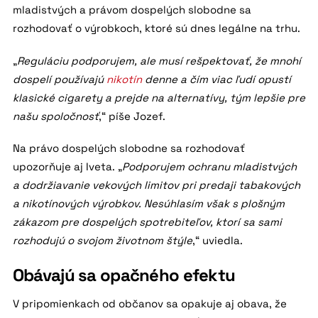
mladistvých a právom dospelých slobodne sa
rozhodovať o výrobkoch, ktoré sú dnes legálne na trhu.
„
Reguláciu podporujem, ale musí rešpektovať, že mnohí
dospelí používajú
nikotín
denne a čím viac ľudí opustí
klasické cigarety a prejde na alternatívy, tým lepšie pre
našu spoločnosť
,“ píše Jozef.
Na právo dospelých slobodne sa rozhodovať
upozorňuje aj Iveta. „
Podporujem ochranu mladistvých
a dodržiavanie vekových limitov pri predaji tabakových
a nikotínových výrobkov. Nesúhlasím však s plošným
zákazom pre dospelých spotrebiteľov, ktorí sa sami
rozhodujú o svojom životnom štýle
,“ uviedla.
Obávajú sa opačného efektu
V pripomienkach od občanov sa opakuje aj obava, že