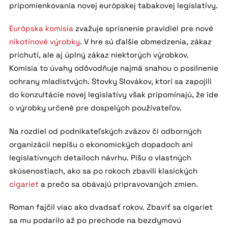
pripomienkovania novej európskej tabakovej legislatívy.
Európska komisia
zvažuje sprísnenie pravidiel pre nové
nikotínové výrobky
. V hre sú ďalšie obmedzenia, zákaz
príchutí, ale aj úplný zákaz niektorých výrobkov.
Komisia to úvahy odôvodňuje najmä snahou o posilnenie
ochrany mladistvých. Stovky Slovákov, ktorí sa zapojili
do konzultácie novej legislatívy však pripomínajú, že ide
o výrobky určené pre dospelých používateľov.
Na rozdiel od podnikateľských zväzov či odborných
organizácií nepíšu o ekonomických dopadoch ani
legislatívnych detailoch návrhu. Píšu o vlastných
skúsenostiach, ako sa po rokoch zbavili klasických
cigariet
a prečo sa obávajú pripravovaných zmien.
Roman fajčil viac ako dvadsať rokov. Zbaviť sa cigariet
sa mu podarilo až po prechode na bezdymovú