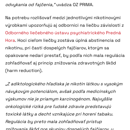
odvykania od fajčenia,“
uvádza OZ PRIMA.
Na potrebu rozlišovať medzi jednotlivými nikotínovými
výrobkami upozorňujú aj odborníci na liečbu závislostí z
Odborného liečebného ústavu psychiatrického Predná
Hora
. Hoci cieľom liečby zostáva úplná abstinencia od
nikotínu, pri časti dospelých fajčiarov, ktorým sa
opakovane nedarí prestať, by podľa nich mala regulácia
zohľadňovať aj princíp znižovania zdravotných škôd
(harm reduction).
„
Z adiktologického hľadiska je nikotín látkou s vysokým
návykovým potenciálom, avšak podľa medicínskych
výskumov nie je priamym karcinogénom. Najvyššie
onkologické riziká pre ľudské zdravie predstavujú
toxické látky a decht vznikajúce pri horení tabaku.
Regulácia by preto mala zohľadňovať prístup
znižovania škôd pre skupinu dospelých fajčiarov, u