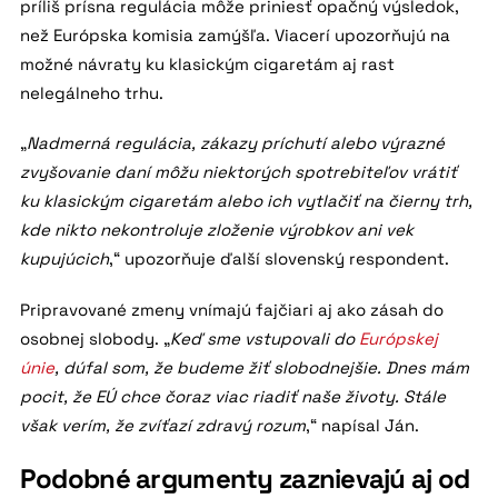
príliš prísna regulácia môže priniesť opačný výsledok,
než Európska komisia zamýšľa. Viacerí upozorňujú na
možné návraty ku klasickým cigaretám aj rast
nelegálneho trhu.
„
Nadmerná regulácia, zákazy príchutí alebo výrazné
zvyšovanie daní môžu niektorých spotrebiteľov vrátiť
ku klasickým cigaretám alebo ich vytlačiť na čierny trh,
kde nikto nekontroluje zloženie výrobkov ani vek
kupujúcich
,“ upozorňuje ďalší slovenský respondent.
Pripravované zmeny vnímajú fajčiari aj ako zásah do
osobnej slobody. „
Keď sme vstupovali do
Európskej
únie
, dúfal som, že budeme žiť slobodnejšie. Dnes mám
pocit, že EÚ chce čoraz viac riadiť naše životy. Stále
však verím, že zvíťazí zdravý rozum
,“ napísal Ján.
Podobné argumenty zaznievajú aj od