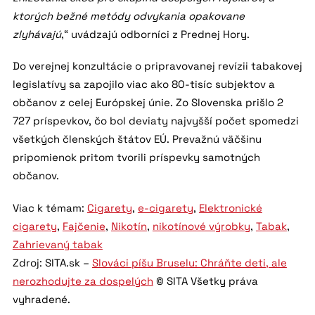
ktorých bežné metódy odvykania opakovane
zlyhávajú
,“ uvádzajú odborníci z Prednej Hory.
Do verejnej konzultácie o pripravovanej revízii tabakovej
legislatívy sa zapojilo viac ako 80-tisíc subjektov a
občanov z celej Európskej únie. Zo Slovenska prišlo 2
727 príspevkov, čo bol deviaty najvyšší počet spomedzi
všetkých členských štátov EÚ. Prevažnú väčšinu
pripomienok pritom tvorili príspevky samotných
občanov.
Viac k témam:
Cigarety
,
e-cigarety
,
Elektronické
cigarety
,
Fajčenie
,
Nikotín
,
nikotínové výrobky
,
Tabak
,
Zahrievaný tabak
Zdroj: SITA.sk –
Slováci píšu Bruselu: Chráňte deti, ale
nerozhodujte za dospelých
© SITA Všetky práva
vyhradené.