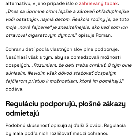
alternatívu, v jeho prípade išlo o
zahrievaný tabak
.
„
Dnes sa úprimne cítim lepšie a zároveň ohľaduplnejšie
voči ostatným, najmä deťom. Reakcia rodiny je, že toto
moje „nové fajčenie“ je znesiteľnejšie, ako keď som ich
otravoval cigaretovým dymom,
“ opisuje Roman.
Ochranu detí podľa vlastných slov plne podporuje.
Nesúhlasí však s tým, aby sa obmedzovali možnosti
dospelých. „
Rozumiem, že deti treba chrániť. S tým plne
súhlasím. Nevidím však dôvod sťažovať dospelým
fajčiarom prístup k možnostiam, ktoré im pomáhajú
,“
dodáva.
Reguláciu podporujú, plošné zákazy
odmietajú
Podobnú skúsenosť opisujú aj ďalší Slováci. Regulácia
by mala podľa nich rozlišovať medzi ochranou