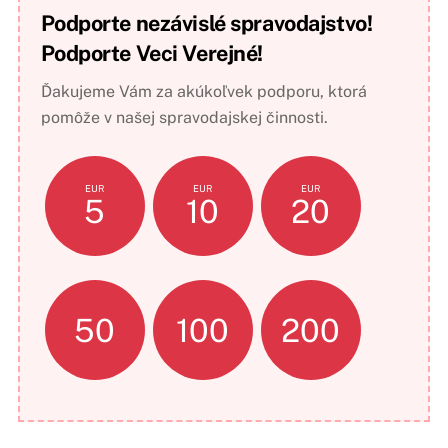
Podporte nezávislé spravodajstvo!
Podporte Veci Verejné!
Ďakujeme Vám za akúkoľvek podporu, ktorá
pomôže v našej spravodajskej činnosti.
EUR
EUR
EUR
5
10
20
50
100
200