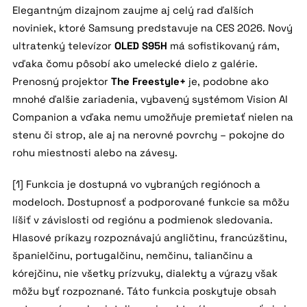
Elegantným dizajnom zaujme aj celý rad ďalších
noviniek, ktoré Samsung predstavuje na CES 2026. Nový
ultratenký televízor
OLED S95H
má sofistikovaný rám,
vďaka čomu pôsobí ako umelecké dielo z galérie.
Prenosný projektor
The Freestyle+
je, podobne ako
mnohé ďalšie zariadenia, vybavený systémom Vision AI
Companion a vďaka nemu umožňuje premietať nielen na
stenu či strop, ale aj na nerovné povrchy – pokojne do
rohu miestnosti alebo na závesy.
[1] Funkcia je dostupná vo vybraných regiónoch a
modeloch. Dostupnosť a podporované funkcie sa môžu
líšiť v závislosti od regiónu a podmienok sledovania.
Hlasové príkazy rozpoznávajú angličtinu, francúzštinu,
španielčinu, portugalčinu, nemčinu, taliančinu a
kórejčinu, nie všetky prízvuky, dialekty a výrazy však
môžu byť rozpoznané. Táto funkcia poskytuje obsah