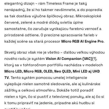
elegantný dizajn – rám Timeless Frame je taký
nenápadný, že si ho takmer nevšimnete, a do popredia
sa tak dostáva výlučne špičkový obraz. Mikroskopické
červené, zelené a modré diódy svietia úplne
samostatne, čo zaručuje vynikajúcu farebnú vernosť a
prirodzené odtiene. O precízne spracovanie farieb v
každej scéne sa stará procesor
Micro RGB AI Engine Pro
.
Skvelý obraz však nie je všetko – ďalšou veľkou výhodou
nového radu je systém
Vision AI Companion (VAC)
[1],
ktorý sa v tohtoročnom portfóliu nachádza v modeloch
Micro LED, Micro RGB, OLED, Neo QLED, Mini LED aj UHD
TV
. Tento systém pomocou umelej inteligencie
vylepšuje nielen samotné sledovanie, ale aj kulinárske
zážitky a celkovú atmosféru. Dokáže totiž poradiť
nielen s tým, čo si pustiť z televíznej ponuky, ale aj čo si
k tomu pripraviť na jedenie, prípadne akú hudbu si