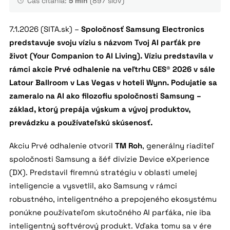
Čas čítania:
5 min
(897 slov)
7.1.2026 (SITA.sk) –
Spoločnosť Samsung Electronics
predstavuje svoju víziu s názvom Tvoj AI parťák pre
život (Your Companion to AI Living). Víziu predstavila v
rámci akcie Prvé odhalenie na veľtrhu CES® 2026 v sále
Latour Ballroom v Las Vegas v hoteli Wynn. Podujatie sa
zameralo na AI ako filozofiu spoločnosti Samsung –
základ, ktorý prepája výskum a vývoj produktov,
prevádzku a používateľskú skúsenosť.
Akciu Prvé odhalenie otvoril
TM Roh
, generálny riaditeľ
spoločnosti Samsung a šéf divízie Device eXperience
(DX). Predstavil firemnú stratégiu v oblasti umelej
inteligencie a vysvetlil, ako Samsung v rámci
robustného, inteligentného a prepojeného ekosystému
ponúkne používateľom skutočného AI parťáka, nie iba
inteligentný softvérový produkt. Vďaka tomu sa v ére