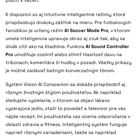
pustiť k večeri.
K dispozícii sú aj intuitívne inteligentné režimy, ktoré
prispôsobujú divácky zážitok na mieru. Pre futbalových
fanúšikov je určený režim
AI Soccer Mode Pro
, v ktorom
umelá inteligencia upravuje obraz aj zvuk tak, aby sa
divák cítil ako na štadióne. Funkcia
AI Sound Controller
Pro
umožňuje zosilniť alebo stlmiť hlasitosť davu na
tribúnach, komentára či hudby v pozadí. Všetky príkazy
je možné zadávať bežným konverzačným tónom.
Systém Vision AI Companion sa dokáže prispôsobiť aj
rôznym životným štýlom používateľov. Ak napríklad
sledujete vysielanie, v ktorom sa objaví lákavo
vyzerajúce jedlo, stačí to povedať a televízor pre vás
nájde recept. Iní používatelia zas ocenia odporúčania v
oblasti zdravia a fitness. Inteligentný systém funguje
naprieč rôznymi zariadeniami, takže sa napríklad