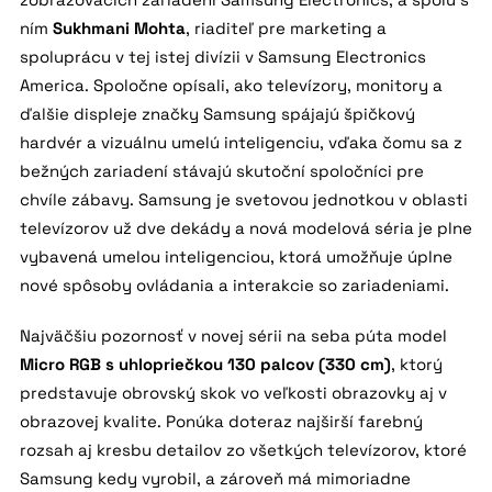
ním
Sukhmani Mohta
, riaditeľ pre marketing a
spoluprácu v tej istej divízii v Samsung Electronics
America. Spoločne opísali, ako televízory, monitory a
ďalšie displeje značky Samsung spájajú špičkový
hardvér a vizuálnu umelú inteligenciu, vďaka čomu sa z
bežných zariadení stávajú skutoční spoločníci pre
chvíle zábavy. Samsung je svetovou jednotkou v oblasti
televízorov už dve dekády a nová modelová séria je plne
vybavená umelou inteligenciou, ktorá umožňuje úplne
nové spôsoby ovládania a interakcie so zariadeniami.
Najväčšiu pozornosť v novej sérii na seba púta model
Micro RGB s uhlopriečkou 130 palcov (330 cm)
, ktorý
predstavuje obrovský skok vo veľkosti obrazovky aj v
obrazovej kvalite. Ponúka doteraz najširší farebný
rozsah aj kresbu detailov zo všetkých televízorov, ktoré
Samsung kedy vyrobil, a zároveň má mimoriadne