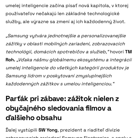
umelej inteligencie začína písať nová kapitola, v ktorej
používateľov nečakajú len základné technologické
služby, ale výrazne sa zmení aj ich každodenný život.
„Samsung vytvára jednotnejšie a personalizovanejšie
zážitky v oblasti mobilných zariadení, zobrazovacích
technológií, domácich spotrebičov a služieb,“
hovorí
TM
Roh.
„Vďaka nášmu globálnemu ekosystému a integrácii
umelej inteligencie do všetkých kategórií produktov je
Samsung lídrom v poskytovaní zmysluplnejších
každodenných zážitkov s umelou inteligenciou.“
Parťák pri zábave: zážitok nielen z
obyčajného sledovania filmov a
ďalšieho obsahu
Ďalej vystúpili
SW Yong
, prezident a riaditeľ divízie
zobrazovacích zariadení Samsung Electronics, a spolu s