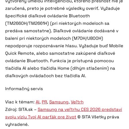
vytvorený umelou inteligenciou, ktorého presnosť nie je
zaručená, preto je potrebné výsledky overiť. Vyžaduje
špecifické diaľkové ovládanie Bluetooth
(TM2660H/TM2661H) (pri niektorých modeloch sa
predáva samostatne). Diaľkové ovládanie dodávané v
balení pri niektorých modeloch (M70H/U800H)
nepodporuje rozpoznávanie hlasu. Vyžaduje buď Mobile
Quick Remote, alebo samostatne zakúpené diaľkové
ovládanie Bluetooth. Funkcia je prístupná pomocou
tlačidla AI alebo tlačidla Home (dlhým stlačením) na
diaľkových ovládačoch bez tlačidla AI.
Informačný servis
Viac k témam:
AI
,
PR
,
Samsung
,
Veľtrh
Zdroj: SITA.sk –
Samsung na veľtrhu CES 2026 predstaví
svoju víziu Tvoj AI parťák pre život
© SITA Všetky práva
vyhradené.