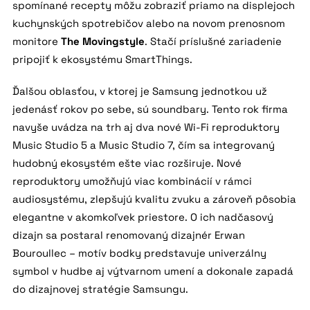
spomínané recepty môžu zobraziť priamo na displejoch
kuchynských spotrebičov alebo na novom prenosnom
monitore
The Movingstyle
. Stačí príslušné zariadenie
pripojiť k ekosystému SmartThings.
Ďalšou oblasťou, v ktorej je Samsung jednotkou už
jedenásť rokov po sebe, sú soundbary. Tento rok firma
navyše uvádza na trh aj dva nové Wi-Fi reproduktory
Music Studio 5 a Music Studio 7, čím sa integrovaný
hudobný ekosystém ešte viac rozširuje. Nové
reproduktory umožňujú viac kombinácií v rámci
audiosystému, zlepšujú kvalitu zvuku a zároveň pôsobia
elegantne v akomkoľvek priestore. O ich nadčasový
dizajn sa postaral renomovaný dizajnér Erwan
Bouroullec – motív bodky predstavuje univerzálny
symbol v hudbe aj výtvarnom umení a dokonale zapadá
do dizajnovej stratégie Samsungu.