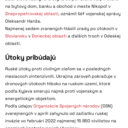
na bytový dom, banku a obchod v meste Nikopoľ v
Dnepropetrovskej oblasti
, oznámil šéf vojenskej správy
Oleksandr Hanža.
Najmenej sedem zranených hlásili úrady po útokoch v
Sloviansku
v
Doneckej oblasti
a ďalších troch v Odeskej
oblasti.
Útoky pribúdajú
Ruské útoky proti civilným cieľom sa v posledných
mesiacoch zintenzívnili. Ukrajina zároveň pokračuje v
dronových útokoch hlboko na ruskom území, ktoré
podľa Kyjeva smerujú najmä proti vojenským a
energetickým objektom.
Podľa údajov
Organizácie Spojených národov
(OSN)
zverejnených v apríli zahynulo od začiatku ruskej
invázie vo februári 2022 najmenej 15 850 civilistov na