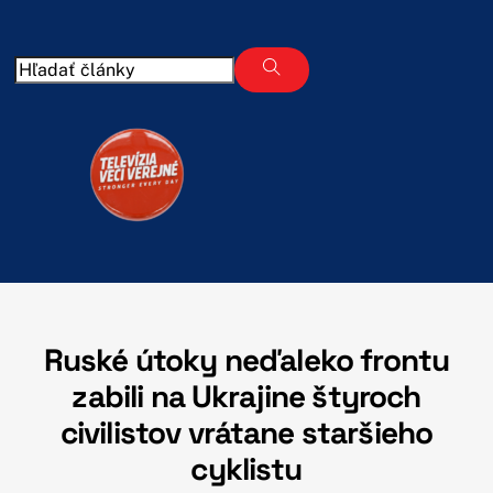
Skip
to
content
Ruské útoky neďaleko frontu
zabili na Ukrajine štyroch
civilistov vrátane staršieho
cyklistu