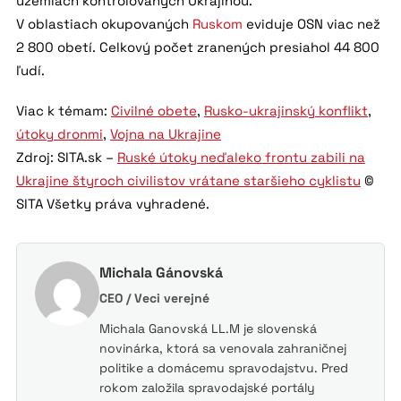
územiach kontrolovaných Ukrajinou.
V oblastiach okupovaných
Ruskom
eviduje OSN viac než
2 800 obetí. Celkový počet zranených presiahol 44 800
ľudí.
Viac k témam:
Civilné obete
,
Rusko-ukrajinský konflikt
,
útoky dronmi
,
Vojna na Ukrajine
Zdroj: SITA.sk –
Ruské útoky neďaleko frontu zabili na
Ukrajine štyroch civilistov vrátane staršieho cyklistu
©
SITA Všetky práva vyhradené.
Michala Gánovská
CEO / Veci verejné
Michala Ganovská LL.M je slovenská
novinárka, ktorá sa venovala zahraničnej
politike a domácemu spravodajstvu. Pred
rokom založila spravodajské portály