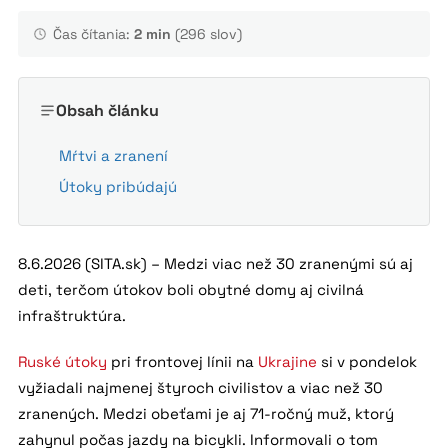
Čas čítania:
2 min
(296 slov)
Obsah článku
Mŕtvi a zranení
Útoky pribúdajú
8.6.2026 (SITA.sk) – Medzi viac než 30 zranenými sú aj
deti, terčom útokov boli obytné domy aj civilná
infraštruktúra.
Ruské útoky
pri frontovej línii na
Ukrajine
si v pondelok
vyžiadali najmenej štyroch civilistov a viac než 30
zranených. Medzi obeťami je aj 71-ročný muž, ktorý
zahynul počas jazdy na bicykli. Informovali o tom