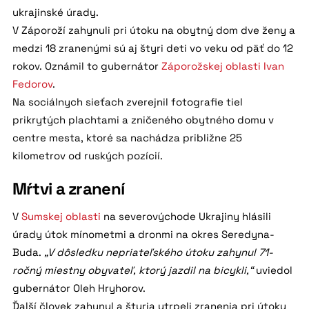
ukrajinské úrady.
V Záporoží zahynuli pri útoku na obytný dom dve ženy a
medzi 18 zranenými sú aj štyri deti vo veku od päť do 12
rokov. Oznámil to gubernátor
Záporožskej oblasti
Ivan
Fedorov
.
Na sociálnych sieťach zverejnil fotografie tiel
prikrytých plachtami a zničeného obytného domu v
centre mesta, ktoré sa nachádza približne 25
kilometrov od ruských pozícií.
Mŕtvi a zranení
V
Sumskej oblasti
na severovýchode Ukrajiny hlásili
úrady útok mínometmi a dronmi na okres Seredyna-
Buda.
„V dôsledku nepriateľského útoku zahynul 71-
ročný miestny obyvateľ, ktorý jazdil na bicykli,“
uviedol
gubernátor Oleh Hryhorov.
Ďalší človek zahynul a štyria utrpeli zranenia pri útoku