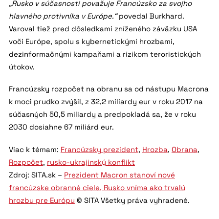
„Rusko v súčasnosti považuje Francúzsko za svojho
hlavného protivníka v Európe.“
povedal Burkhard.
Varoval tiež pred dôsledkami zníženého záväzku USA
voči Európe, spolu s kybernetickými hrozbami,
dezinformačnými kampaňami a rizikom teroristických
útokov.
Francúzsky rozpočet na obranu sa od nástupu Macrona
k moci prudko zvýšil, z 32,2 miliardy eur v roku 2017 na
súčasných 50,5 miliardy a predpokladá sa, že v roku
2030 dosiahne 67 miliárd eur.
Viac k témam:
Francúzsky prezident
,
Hrozba
,
Obrana
,
Rozpočet
,
rusko-ukrajinský konflikt
Zdroj: SITA.sk –
Prezident Macron stanoví nové
francúzske obranné ciele, Rusko vníma ako trvalú
hrozbu pre Európu
© SITA Všetky práva vyhradené.