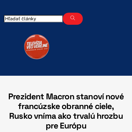
Skip
to
content
Prezident Macron stanoví nové
francúzske obranné ciele,
Rusko vníma ako trvalú hrozbu
pre Európu