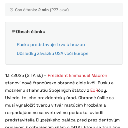
Čas čítania:
2 min
(227 slov)
Obsah článku
Rusko predstavuje trvalú hrozbu
Dôsledky záväzku USA voči Európe
13.7.2025 (SITA.sk) –
Prezident
Emmanuel Macron
stanoví nové francúzske obranné ciele kvôli Rusku a
možnému stiahnutiu Spojených štátov z
EUR
ópy.
Uviedol to jeho prezidentský úrad. Obranné úsilie sa
musí vynaložiť tvárou v tvár rastúcim hrozbám a
rozpadajúcemu sa svetovému poriadku, uviedli
predstavitelia Elyzejského paláca pred prezidentovým
prejavom k ozbrojeným silám o 19:00, ktorý sa tradične