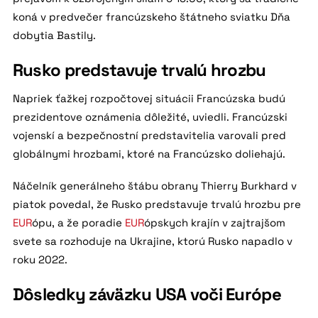
koná v predvečer francúzskeho štátneho sviatku Dňa
dobytia Bastily.
Rusko predstavuje trvalú hrozbu
Napriek ťažkej rozpočtovej situácii Francúzska budú
prezidentove oznámenia dôležité, uviedli. Francúzski
vojenskí a bezpečnostní predstavitelia varovali pred
globálnymi hrozbami, ktoré na Francúzsko doliehajú.
Náčelník generálneho štábu obrany Thierry Burkhard v
piatok povedal, že Rusko predstavuje trvalú hrozbu pre
EUR
ópu, a že poradie
EUR
ópskych krajín v zajtrajšom
svete sa rozhoduje na Ukrajine, ktorú Rusko napadlo v
roku 2022.
Dôsledky záväzku USA voči Európe