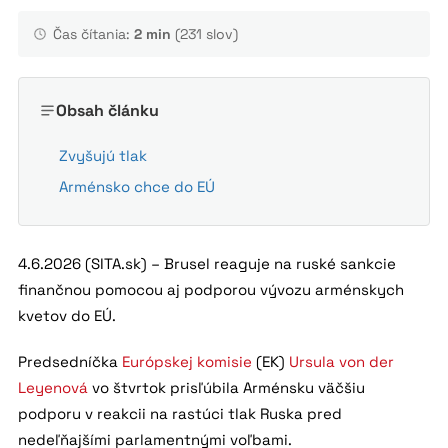
Čas čítania:
2 min
(231 slov)
Obsah článku
Zvyšujú tlak
Arménsko chce do EÚ
4.6.2026 (SITA.sk) – Brusel reaguje na ruské sankcie
finančnou pomocou aj podporou vývozu arménskych
kvetov do EÚ.
Predsedníčka
Európskej komisie
(EK)
Ursula von der
Leyenová
vo štvrtok prisľúbila Arménsku väčšiu
podporu v reakcii na rastúci tlak Ruska pred
nedeľňajšími parlamentnými voľbami.