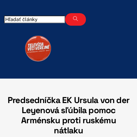
Skip
to
content
Predsedníčka EK Ursula von der
Leyenová sľúbila pomoc
Arménsku proti ruskému
nátlaku