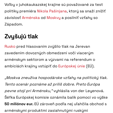
Voľby v juhokaukazskej krajine sú považované za test
politiky premiéra
Nikola Pašinjana
, ktorý sa snaží znížiť
závislosť
Arménska
od
Moskvy
a posilniť vzťahy so
Západom.
Zvyšujú tlak
Rusko
pred hlasovaním zvýšilo tlak na Jerevan
zavedením dovozných obmedzení voči viacerým
arménskym sektorom a výzvami na referendum o
ambíciách krajiny vstúpiť do
Európskej únie
(EÚ).
„Moskva zneužíva hospodárske vzťahy na politický tlak.
Tento scenár poznáme až príliš dobre. Preto Európa
pevne stojí pri Arménsku,“
vyhlásila von der Leyenová.
Šéfka Európskej komisie oznámila balík pomoci vo výške
50 miliónov eur.
EÚ zároveň podľa nej uľahčila obchod s
arménskymi produktmi zasiahnutými ruskými