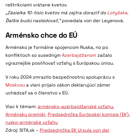
reštrikciami vrátane kvetov.
„Zásielka 10-tisíc kvetov má zajtra doraziť do
Lotyšska
.
Ďalšie budú nasledovať,“
povedala von der Leyenová.
Arménsko chce do EÚ
Arménsko je formálne spojencom Ruska, no po
konfliktoch so susedným
Azerbajdžanom
začalo
výraznejšie posilňovať vzťahy s Európskou úniou.
V roku 2024 zmrazilo bezpečnostnú spoluprácu s
Moskvou
a vlani prijalo zákon deklarujúci zámer
uchádzať sa o členstvo v EÚ.
Viac k témam:
arménsko-azerbajdžanské vzťahy
,
Arménsky premiér
,
Predsedníčka Európskej komisie (EK)
,
rusko-arménske vzťahy
Zdroj: SITA.sk –
Predsedníčka EK Ursula von der