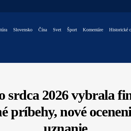
túra
Slovensko
Čína
Svet
Šport
Komentáre
Historické 
 srdca 2026 vybrala fin
lné príbehy, nové ocene
uznanie