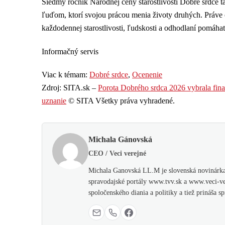
Siedmy ročník Národnej ceny starostlivosti Dobré srdce t
ľuďom, ktorí svojou prácou menia životy druhých. Práve 
každodennej starostlivosti, ľudskosti a odhodlaní pomáha
Informačný servis
Viac k témam:
Dobré srdce
,
Ocenenie
Zdroj: SITA.sk –
Porota Dobrého srdca 2026 vybrala final
uznanie
© SITA Všetky práva vyhradené.
Michala Gánovská
CEO / Veci verejné
Michala Ganovská LL.M je slovenská novinárka,
spravodajské portály www.tvv.sk a www.veci-ver
spoločenského diania a politiky a tiež prináša 