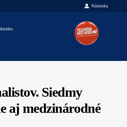
Nástenka
okienko
alistov. Siedmy
nie aj medzinárodné