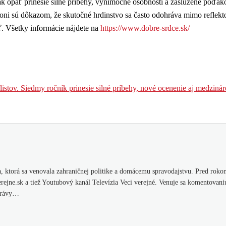
ak opäť prinesie silné príbehy, výnimočné osobnosti a zaslúžené poďak
oni sú dôkazom, že skutočné hrdinstvo sa často odohráva mimo reflekt
ť. Všetky informácie nájdete na
https://www.dobre-srdce.sk/
istov. Siedmy ročník prinesie silné príbehy, nové ocenenie aj medziná
 ktorá sa venovala zahraničnej politike a domácemu spravodajstvu. Pred rokom
ejne.sk a tiež Youtubový kanál Televízia Veci verejné. Venuje sa komentovani
správy…