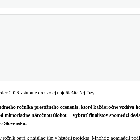
dce 2026 vstupuje do svojej najdôležitejšej fázy.
siedmeho ročníka prestížneho ocenenia, ktoré každoročne vzdáva 
pred mimoriadne náročnou úlohou – vybrať finalistov spomedzi desi
ho Slovenska.
ročník patrí k najsilnejším v histórii projektu. Mnohé z nominácií pod