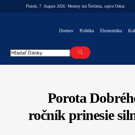
Skip
Piatok
, 7. August 2026.
Meniny má
Štefánia
, zajtra
Oskar
.
to
content
Domov
Politika
Ekonomika
Kul
Porota Dobrého
ročník prinesie si