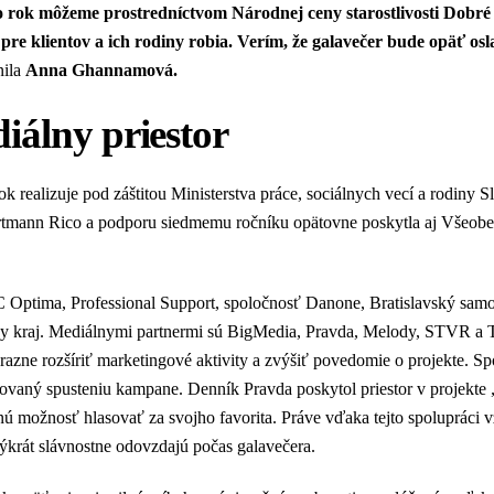
to rok môžeme prostredníctvom Národnej ceny starostlivosti Dobré
re klientov a ich rodiny robia. Verím, že galavečer bude opäť osl
nila
Anna Ghannamová.
diálny priestor
ok realizuje pod záštitou Ministerstva práce, sociálnych vecí a rodiny S
rtmann Rico a podporu siedmemu ročníku opätovne poskytla aj Všeob
OC Optima, Professional Support, spoločnosť Danone, Bratislavský sam
ny kraj. Mediálnymi partnermi sú BigMedia, Pravda, Melody, STVR a
zne rozšíriť marketingové aktivity a zvýšiť povedomie o projekte. S
vaný spusteniu kampane. Denník Pravda poskytol priestor v projekte
anú možnosť hlasovať za svojho favorita. Práve vďaka tejto spolupráci 
ýkrát slávnostne odovzdajú počas galavečera.