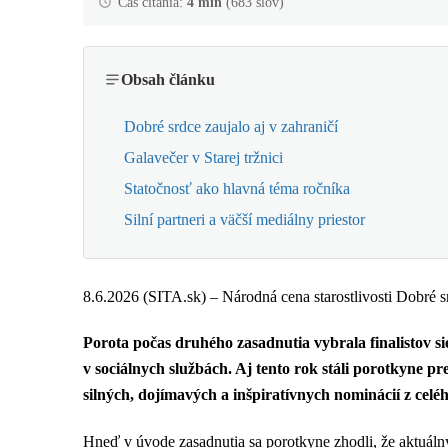
Čas čítania:
4 min
(683 slov)
Obsah článku
Dobré srdce zaujalo aj v zahraničí
Galavečer v Starej tržnici
Statočnosť ako hlavná téma ročníka
Silní partneri a väčší mediálny priestor
8.6.2026 (SITA.sk) – Národná cena starostlivosti Dobré sr
Porota počas druhého zasadnutia vybrala finalistov 
v sociálnych službách. Aj tento rok stáli porotkyne 
silných, dojímavých a inšpiratívnych nominácií z celé
Hneď v úvode zasadnutia sa porotkyne zhodli, že aktuálny 