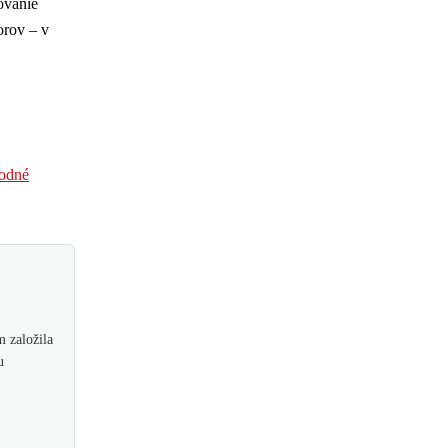
ovanie
orov – v
rodné
 založila
u