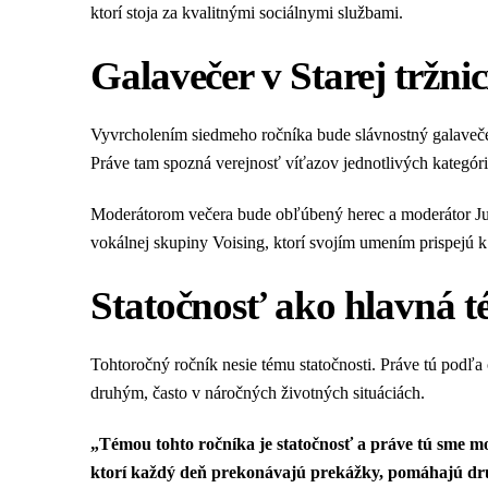
ktorí stoja za kvalitnými sociálnymi službami.
Galavečer v Starej tržnic
Vyvrcholením siedmeho ročníka bude slávnostný galavečer,
Práve tam spozná verejnosť víťazov jednotlivých kategórií
Moderátorom večera bude obľúbený herec a moderátor Ju
vokálnej skupiny Voising, ktorí svojím umením prispejú k
Statočnosť ako hlavná t
Tohtoročný ročník nesie tému statočnosti. Práve tú podľ
druhým, často v náročných životných situáciách.
„Témou tohto ročníka je statočnosť a práve tú sme m
ktorí každý deň prekonávajú prekážky, pomáhajú dru