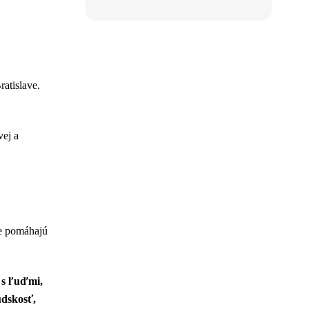
ratislave.
ej a
ne pomáhajú
 s ľuďmi,
udskosť,