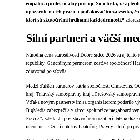
empatiu a profesionálny prístup. Som hrdá, že aj ten
upozorniť na ich prácu a poďakovať im za všetko, čo p
ktorí sú skutočnými hrdinami každodennosti,“
zdôraz
Silní partneri a väčší me
Národná cena starostlivosti Dobré srdce 2026 sa aj tento r
republiky. Generálnym partnerom zostáva spoločnosť Ha
zdravotná poisťovňa.
Medzi ďalších partnerov patria spoločnosti Christeyns, 
kraj, Trnavský samosprávny kraj a Prešovský samospráv
Vďaka novým partnerstvám sa organizátorom podarilo výra
BigMedia zabezpečila v rámci spolupráce megaboard veno
Pravda“, kde budú predstavení nominanti a čitatelia dost
ocenenie – Cena čitateľov Užitočnej Pravdy, ktorú po prv