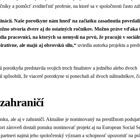
ročníky a pomôcť zviditeľniť profesie, na ktoré sa v spoločnosti často za
minácií. Naše porotkyne nám hneď na začiatku zasadnutia povedali,
 možno otvoria dvere aj do ostatných ročníkov. Možno práve vďaka
ia pracovníci, na ktorých sa nemyslí na prvú, že pracujú v sociál
piratívne, ale majú aj obrovskú silu,“
uviedla autorka projektu a pred
á porotkyňa predstavila svojich troch finalistov a jedného alebo dvoch
 spôsobili, že viaceré porotkyne si ponechali až dvoch náhradníkov, č
 zahraničí
nsku, ale aj v zahraničí. Aktuálne je nominovaný na prestížnom podujat
ori zároveň dostali ponuku nominovať projekt aj na European Social S
 partneri najmä jeho spoločenský význam a schopnosť upozorniť na prá