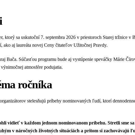
i
 ktorý sa uskutoční 7. septembra 2026 v priestoroch Starej tržnice v B
, ako aj laureáta novej Ceny čitateľov Užitočnej Pravdy.
raj Bača. Súčasťou programu bude aj vystúpenie speváčky Márie Čírov
 výnimočnej atmosfére podujatia.
éma ročníka
a organizátorov stelesňujú príbehy nominovaných ľudí, ktorí dennoden
ohli vidieť v každom jednom nominovanom príbehu. Stretli sme sa
hým v náročných životných situáciách a pritom si zachovávajú ľ