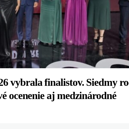
6 vybrala finalistov. Siedmy r
ové ocenenie aj medzinárodné