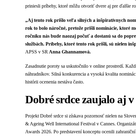
priniesli príbehy, ktoré môžu otvoriť dvere aj pre ďalšie 
„Aj tento rok prišlo veľa silných a inšpiratívnych no
rok to bolo náročné, pretože prišli nominácie, ktoré
ročníku nás bude naozaj počuť a dostanú sa do popred
službách. Príbehy, ktoré tento rok prišli, sú nielen inš
APSS v SR
Anna Ghannamová.
Zasadnutie poroty sa uskutočnilo v online prostredí. Každ
náhradníkov. Silná konkurencia a vysoká kvalita nominácií
histórii ocenenia nestáva často.
Dobré srdce zaujalo aj v
Projekt Dobré srdce si získava pozornosť nielen na Slove
& Ageing Well International Festival v Cannes. Organizát
Awards 2026. Po predstavení konceptu ocenili zahraniční