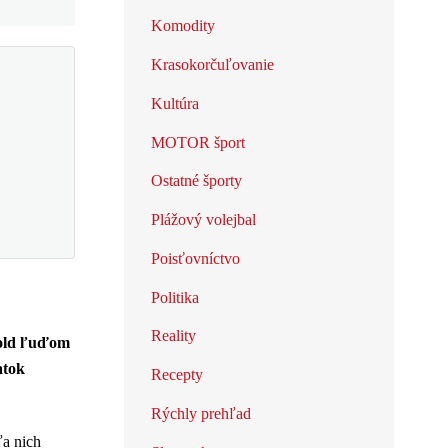
Komodity
Krasokorčuľovanie
Kultúra
MOTOR šport
Ostatné športy
Plážový volejbal
Poisťovníctvo
Politika
Reality
hold ľuďom
atok
Recepty
Rýchly prehľad
ľa nich