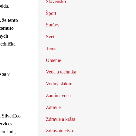
Slovensko
búda.
Šport
 že tento
Správy
 tomuto
nych
Svet
sedníčka
Tenis
Umenie
Veda a technika
o sa v
Vodný slalom
Zaujímavosti
Zdravie
í SilverEco
Zdravie a krása
ervices
Zdravotníctvo
cu ľudí,