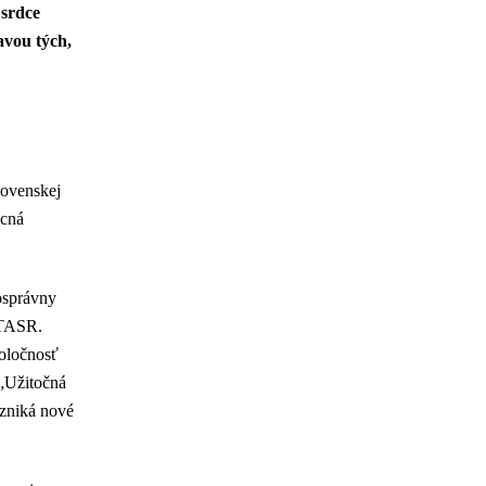
 srdce
avou tých,
lovenskej
ecná
osprávny
 TASR.
poločnosť
 „Užitočná
vzniká nové