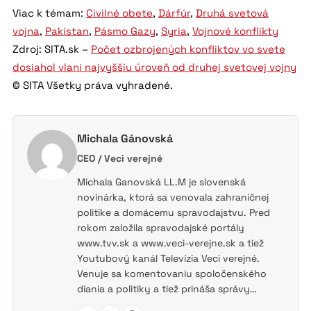
Viac k témam:
Civilné obete
,
Dárfúr
,
Druhá svetová
vojna
,
Pakistan
,
Pásmo Gazy
,
Syria
,
Vojnové konflikty
Zdroj: SITA.sk –
Počet ozbrojených konfliktov vo svete
dosiahol vlani najvyššiu úroveň od druhej svetovej vojny
© SITA Všetky práva vyhradené.
Michala Gánovská
CEO / Veci verejné
Michala Ganovská LL.M je slovenská
novinárka, ktorá sa venovala zahraničnej
politike a domácemu spravodajstvu. Pred
rokom založila spravodajské portály
www.tvv.sk a www.veci-verejne.sk a tiež
Youtubový kanál Televízia Veci verejné.
Venuje sa komentovaniu spoločenského
diania a politiky a tiež prináša správy…