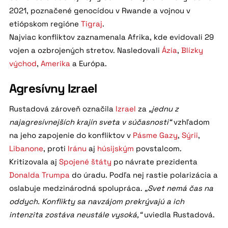
2021, poznačené genocídou v Rwande a vojnou v
etiópskom regióne
Tigraj
.
Najviac konfliktov zaznamenala Afrika, kde evidovali 29
vojen a ozbrojených stretov. Nasledovali
Ázia
,
Blízky
východ
,
Amerika
a Európa.
Agresívny Izrael
Rustadová zároveň označila
Izrael
za
„jednu z
najagresívnejších krajín sveta v súčasnosti“
vzhľadom
na jeho zapojenie do konfliktov v
Pásme Gazy
,
Sýrii
,
Libanone
, proti
Iránu
aj
húsijským
povstalcom.
Kritizovala aj
Spojené štáty
po návrate prezidenta
Donalda Trumpa
do úradu. Podľa nej rastie polarizácia a
oslabuje medzinárodná spolupráca.
„Svet nemá čas na
oddych. Konflikty sa navzájom prekrývajú a ich
intenzita zostáva neustále vysoká,“
uviedla Rustadová.