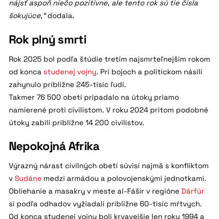
nájsť aspoň niečo pozitívne, ale tento rok sú tie čísla
šokujúce,“
dodala.
Rok plný smrti
Rok 2025 bol podľa štúdie tretím najsmrteľnejším rokom
od konca
studenej vojny
. Pri bojoch a politickom násilí
zahynulo približne 245-tisíc ľudí.
Takmer 76 500 obetí pripadalo na útoky priamo
namierené proti civilistom. V roku 2024 pritom podobné
útoky zabili približne 14 200 civilistov.
Nepokojná Afrika
Výrazný nárast civilných obetí súvisí najmä s konfliktom
v
Sudáne
medzi armádou a polovojenskými jednotkami.
Obliehanie a masakry v meste al-Fášir v regióne
Dárfúr
si podľa odhadov vyžiadali približne 60-tisíc mŕtvych.
Od konca studenej vojny boli krvavejšie len roky 1994 a