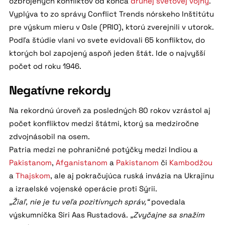
ozbrojených konfliktov od konca
druhej svetovej vojny
.
Vyplýva to zo správy Conflict Trends nórskeho Inštitútu
pre výskum mieru v Osle (PRIO), ktorú zverejnili v utorok.
Podľa štúdie vlani vo svete evidovali 65 konfliktov, do
ktorých bol zapojený aspoň jeden štát. Ide o najvyšší
počet od roku 1946.
Negatívne rekordy
Na rekordnú úroveň za posledných 80 rokov vzrástol aj
počet konfliktov medzi štátmi, ktorý sa medziročne
zdvojnásobil na osem.
Patria medzi ne pohraničné potýčky medzi Indiou a
Pakistanom
,
Afganistanom
a
Pakistanom
či
Kambodžou
a
Thajskom
, ale aj pokračujúca ruská invázia na Ukrajinu
a izraelské vojenské operácie proti Sýrii.
„Žiaľ, nie je tu veľa pozitívnych správ,“
povedala
výskumníčka Siri Aas Rustadová.
„Zvyčajne sa snažím