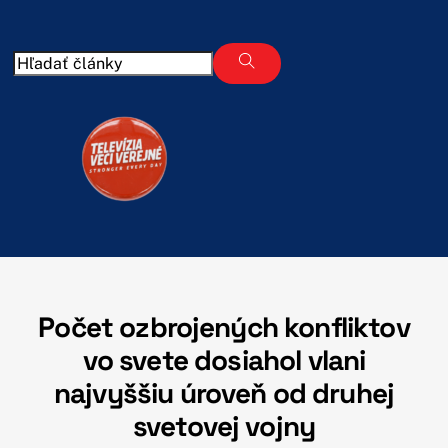
Skip
to
content
Počet ozbrojených konfliktov
vo svete dosiahol vlani
najvyššiu úroveň od druhej
svetovej vojny