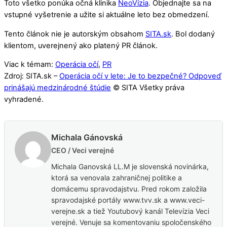
Toto všetko ponúka očná klinika
NeoVízia
. Objednajte sa na
vstupné vyšetrenie a užite si aktuálne leto bez obmedzení.
Tento článok nie je autorským obsahom
SITA.sk
. Bol dodaný
klientom, uverejnený ako platený PR článok.
Viac k témam:
Operácia očí
,
PR
Zdroj: SITA.sk –
Operácia očí v lete: Je to bezpečné? Odpoveď
prinášajú medzinárodné štúdie
© SITA Všetky práva
vyhradené.
Michala Gánovská
CEO / Veci verejné
Michala Ganovská LL.M je slovenská novinárka,
ktorá sa venovala zahraničnej politike a
domácemu spravodajstvu. Pred rokom založila
spravodajské portály www.tvv.sk a www.veci-
verejne.sk a tiež Youtubový kanál Televízia Veci
verejné. Venuje sa komentovaniu spoločenského