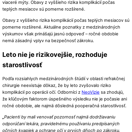
viaceré mýty. Obavy z vyššieho rizika komplikácií počas
teplých mesiacov sú pomerne rozšírené.
Obavy z vyššieho rizika komplikácií počas teplých mesiacov sú
pomerne rozšírené. Aktuálne poznatky z medzinárodných
výskumov však prinášajú jasnú odpoveď – ročné obdobie
nemá zásadný vplyv na bezpečnosť zákroku.
Leto nie je rizikovejšie, rozhoduje
starostlivosť
Podľa rozsiahlych medzinárodných štúdií v oblasti refrakčnej
chirurgie neexistuje dôkaz, že by leto zvyšovalo riziko
komplikácií po operácii očí. Odborníci z
NeoVízie
sa zhodujú,
že kľúčovým faktorom úspešného výsledku nie je počasie ani
ročné obdobie, ale najmä dôsledná pooperačná starostlivosť.
„
Pacienti by mali venovať pozornosť najmä dodržiavaniu
odporúčaní lekára, pravidelnému používaniu predpísaných
očných kvapiek a ochrane očí v prvých dňoch po zákroku.