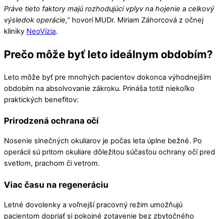
Práve tieto faktory majú rozhodujúci vplyv na hojenie a celkový
výsledok operácie,”
hovorí MUDr. Miriam Záhorcová z očnej
kliniky
NeoVízia
.
Prečo môže byť leto ideálnym obdobím?
Leto môže byť pre mnohých pacientov dokonca výhodnejším
obdobím na absolvovanie zákroku. Prináša totiž niekoľko
praktických benefitov:
Prirodzená ochrana očí
Nosenie slnečných okuliarov je počas leta úplne bežné. Po
operácii sú pritom okuliare dôležitou súčasťou ochrany očí pred
svetlom, prachom či vetrom.
Viac času na regeneráciu
Letné dovolenky a voľnejší pracovný režim umožňujú
pacientom dopriať si pokojné zotavenie bez zbytočného