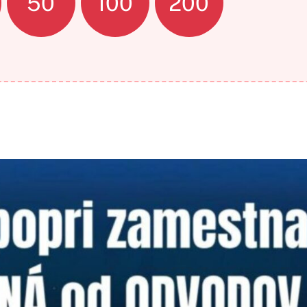
50
100
200