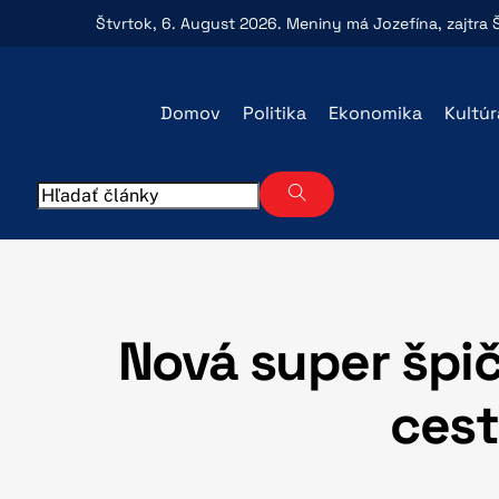
Skip
Štvrtok
, 6. August 2026.
Meniny má
Jozefína
, zajtra
to
content
Domov
Politika
Ekonomika
Kultúr
Nová super špič
cest