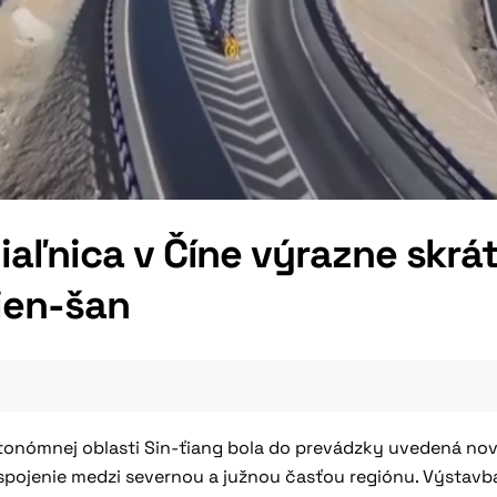
aľnica v Číne výrazne skrát
ien-šan
tonómnej oblasti Sin-ťiang bola do prevádzky uvedená nov
spojenie medzi severnou a južnou časťou regiónu. Výstavba