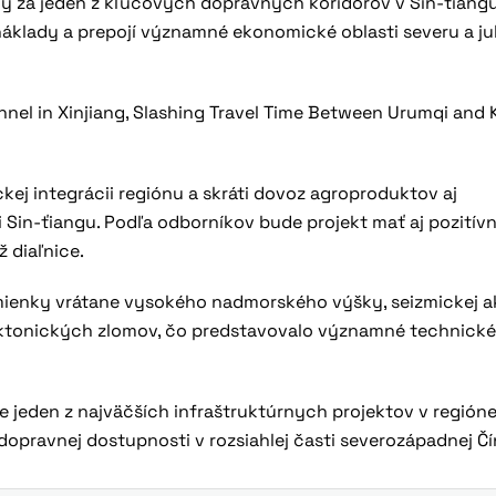
ený za jeden z kľúčových dopravných koridorov v Sin-ťiangu
é náklady a prepojí významné ekonomické oblasti severu a j
kej integrácii regiónu a skráti dovoz agroproduktov aj
Sin-ťiangu. Podľa odborníkov bude projekt mať aj pozitív
ž diaľnice.
ienky vrátane vysokého nadmorského výšky, seizmickej ak
tektonických zlomov, čo predstavovalo významné technick
e jeden z najväčších infraštruktúrnych projektov v regióne
dopravnej dostupnosti v rozsiahlej časti severozápadnej Čí