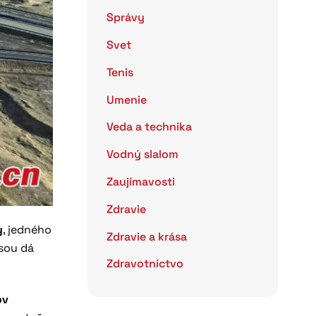
Správy
Svet
Tenis
Umenie
Veda a technika
Vodný slalom
Zaujímavosti
Zdravie
y
, jedného
Zdravie a krása
asou dá
Zdravotníctvo
ov