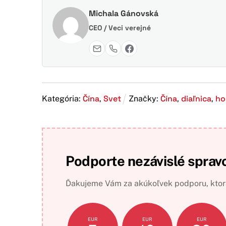
Michala Gánovská
CEO / Veci verejné
Čína
Svet
Čína
diaľnica
ho
Kategória:
,
Značky:
,
,
Podporte nezávislé sprav
Ďakujeme Vám za akúkoľvek podporu, ktorá
EUR
EUR
EUR