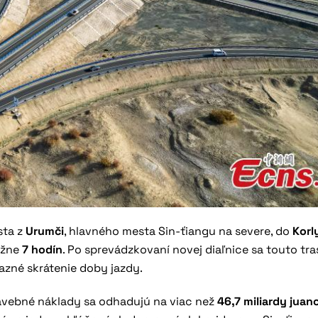
sta z
Urumči
, hlavného mesta Sin-ťiangu na severe, do
Korl
ližne
7 hodín
. Po sprevádzkovaní novej diaľnice sa touto tr
razné skrátenie doby jazdy.
avebné náklady sa odhadujú na viac než
46,7 miliardy juan