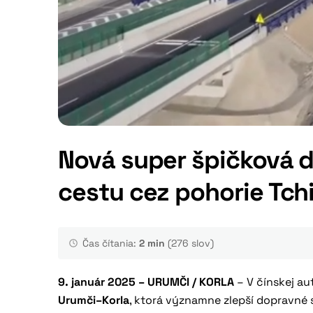
Nová super špičková di
cestu cez pohorie Tch
Čas čítania:
2 min
(276 slov)
9. január 2025 – URUMČI / KORLA
– V čínskej au
Urumči–Korla
, ktorá významne zlepší dopravné 