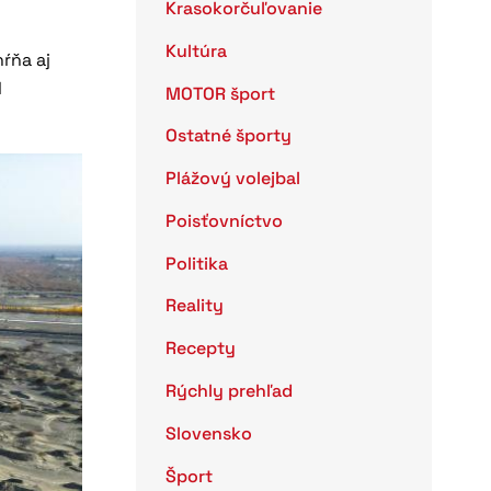
Krasokorčuľovanie
Kultúra
ŕňa aj
l
MOTOR šport
Ostatné športy
Plážový volejbal
Poisťovníctvo
Politika
Reality
Recepty
Rýchly prehľad
Slovensko
Šport