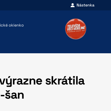
Nástenka
rické okienko
výrazne skrátila
n-šan