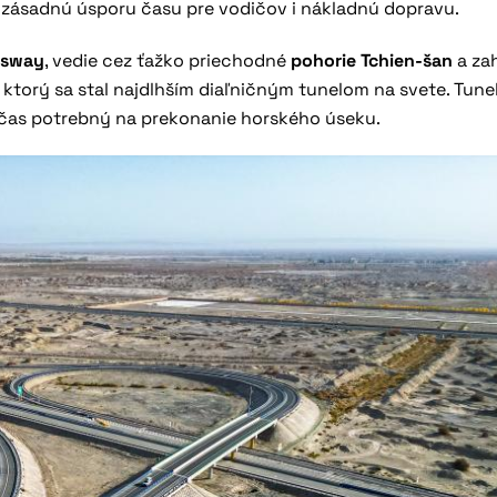
á zásadnú úsporu času pre vodičov i nákladnú dopravu.
ssway
, vedie cez ťažko priechodné
pohorie Tchien-šan
a zah
, ktorý sa stal najdlhším diaľničným tunelom na svete. Tune
 čas potrebný na prekonanie horského úseku.