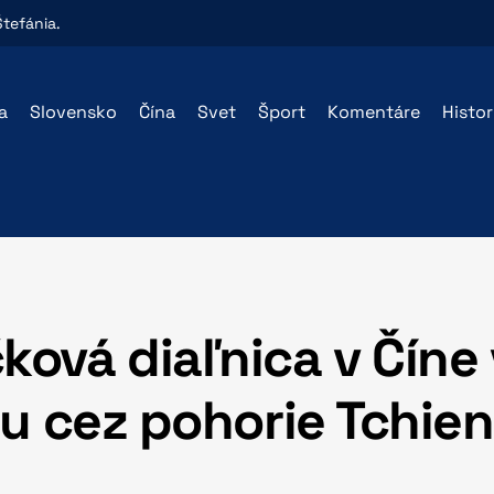
Štefánia
.
a
Slovensko
Čína
Svet
Šport
Komentáre
Histo
ková diaľnica v Číne 
u cez pohorie Tchie