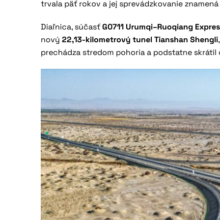
trvala päť rokov a jej sprevádzkovanie znamen
Diaľnica, súčasť
G0711 Urumqi–Ruoqiang Expre
nový
22,13-kilometrový tunel Tianshan Shengli
prechádza stredom pohoria a podstatne skrátil