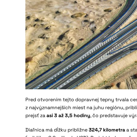
Pred otvorením tejto dopravnej tepny trvala ce
z najvýznamnejších miest na juhu regiónu, prib
prejsť za
asi 3 až 3,5 hodiny
, čo predstavuje vý
Diaľnica má dĺžku približne
324,7 kilometra
a st