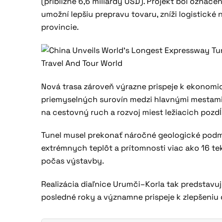
(približne 6,6 miliardy USD). Projekt bol označ
umožní lepšiu prepravu tovaru, zníži logistick
provincie.
Nová trasa zároveň výrazne prispeje k ekonomic
priemyselných surovín medzi hlavnými mestami 
na cestovný ruch a rozvoj miest ležiacich pozdĺ
Tunel musel prekonať náročné geologické podm
extrémnych teplôt a prítomnosti viac ako 16 
počas výstavby.
Realizácia diaľnice Urumči–Korla tak predstavuj
posledné roky a významne prispeje k zlepšeniu 