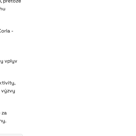
, pretože
uhu
ny vplyv
tivity,
é výzvy
 za
ny.