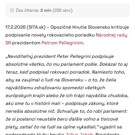
Čas čítania:
2 min
(232 slov)
17.2.2026 (SITA.sk) – Opozičné Hnutie Slovensko kritizuje
podpísanie novely rokovacieho poriadku
Národnej rady
SR
prezidentom
Petrom Pellegrinim
.
„Neviditeľný prezident Peter Pellegrini podpisuje
absolútne všetko, čo mu parlament pošle. Dokázal to aj
teraz, keď podpísal rokovací poriadok. Namiesto toho,
aby sa zaujímal o ľudí na Slovensku – o to, že čelia
najväčšiemu zdražovaniu spomedzi všetkých
európskych krajín alebo že ich trápi najväčšia chudoba,
akú sme tu v histórii mali – podpisuje zákony, ktoré
neriešia absolútne nič. Schvaľuje to, čo robí parlament:
že si poslanci neustále berú ďalšie voľno a tisícové
platy, zatiaľ čo na ľudí sa úplne vykašlali,“
vyjadril sa
podpredseda klubu hnutia
Július Jakab
. Prezidenta