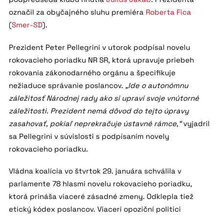
označil za obyčajného sluhu premiéra
Roberta Fica
(
Smer-SD
).
Prezident Peter Pellegrini v utorok podpísal novelu
rokovacieho poriadku NR SR, ktorá upravuje priebeh
rokovania zákonodarného orgánu a špecifikuje
nežiaduce správanie poslancov.
„Ide o autonómnu
záležitosť Národnej rady ako si upraví svoje vnútorné
záležitosti. Prezident nemá dôvod do tejto úpravy
zasahovať, pokiaľ neprekračuje ústavné rámce,“
vyjadril
sa Pellegrini v súvislosti s podpísaním novely
rokovacieho poriadku.
Vládna koalícia vo štvrtok 29. januára schválila v
parlamente 78 hlasmi novelu rokovacieho poriadku,
ktorá prináša viaceré zásadné zmeny. Odklepla tiež
etický kódex poslancov. Viacerí opoziční politici