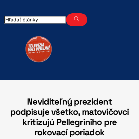
Skip
to
content
Neviditeľný prezident
podpisuje všetko, matovičovci
kritizujú Pellegriniho pre
rokovací poriadok