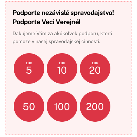
Podporte nezávislé spravodajstvo!
Podporte Veci Verejné!
Ďakujeme Vám za akúkoľvek podporu, ktorá
pomôže v našej spravodajskej činnosti.
EUR
EUR
EUR
5
10
20
50
100
200