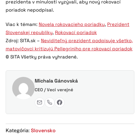
prezidenta v minulosti vyzývali, aby nový rokovací
poriadok nepodpísal.
Viac k témam:
Novela rokovacieho poriadku
,
Prezident
Slovenskej republiky
,
Rokovací poriadok
Zdroj: SITA.sk –
Neviditeľný prezident podpisuje všetko,
matovičovci kritizujú Pellegriniho pre rokovací poriadok
© SITA Všetky práva vyhradené.
Michala Gánovská
CEO / Veci verejné
Slovensko
Kategória: