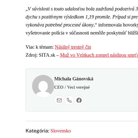
„
V súvislosti s touto udalosťou bola zadržaná podozrivá 3
dychu s pozitívnym výsledkom 1,19 promile. Prípad si prev
vykonáva potrebné procesné úkony
,“ informovala hovorky
vyšetrovanie polícia v súčasnosti nemôže poskytnúť bližši
Viac k témam:
Násilný trestný čin
Zdroj: SITA.sk –
Muž vo Vrútkach zomrel násilnou smrťo
Michala Gánovská
CEO / Veci verejné
Kategória:
Slovensko