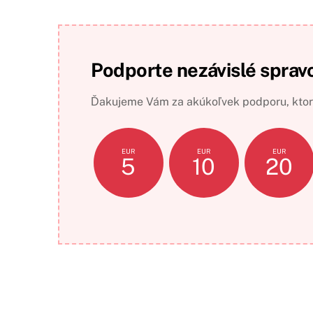
Podporte nezávislé sprav
Ďakujeme Vám za akúkoľvek podporu, ktorá
EUR
EUR
EUR
5
10
20