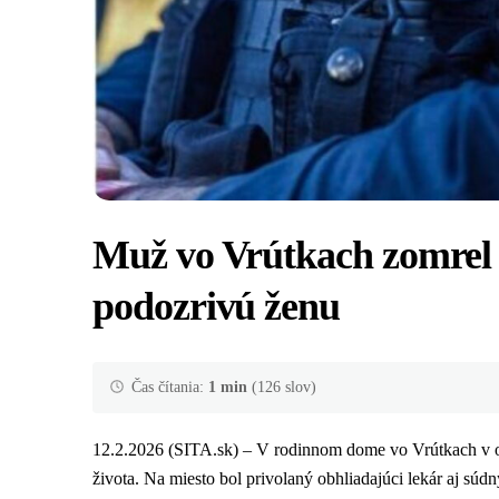
Muž vo Vrútkach zomrel n
podozrivú ženu
Čas čítania:
1 min
(126 slov)
12.2.2026 (SITA.sk) – V rodinnom dome vo Vrútkach v o
života. Na miesto bol privolaný obhliadajúci lekár aj súd