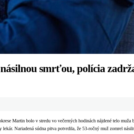
ásilnou smrťou, polícia zadrž
krese Martin bolo v stredu vo večerných hodinách nájdené telo muža
ny lekár. Nariadená súdna pitva potvrdila, že 53-ročný muž zomrel nási