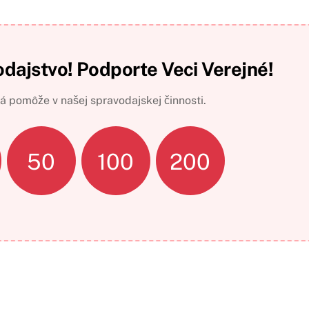
odajstvo! Podporte Veci Verejné!
 pomôže v našej spravodajskej činnosti.
50
100
200