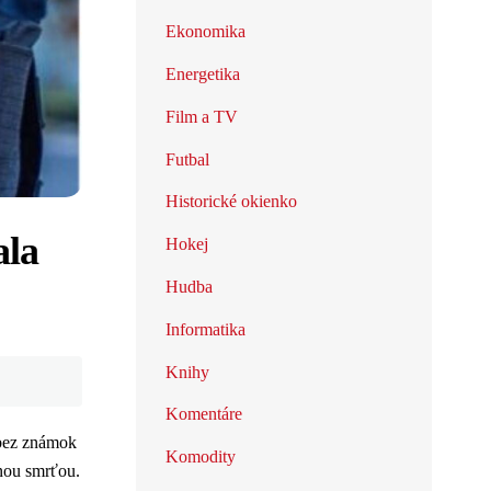
Ekonomika
Energetika
Film a TV
Futbal
Historické okienko
ala
Hokej
Hudba
Informatika
Knihy
Komentáre
 bez známok
Komodity
lnou smrťou.