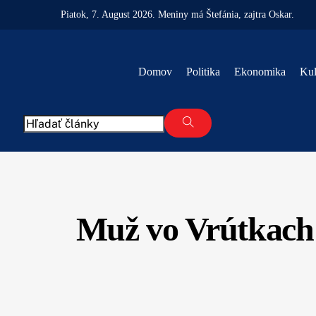
Skip
Piatok
, 7. August 2026.
Meniny má
Štefánia
, zajtra
Oskar
.
to
content
Domov
Politika
Ekonomika
Kul
Muž vo Vrútkach 