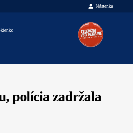
Nástenka
okienko
 polícia zadržala