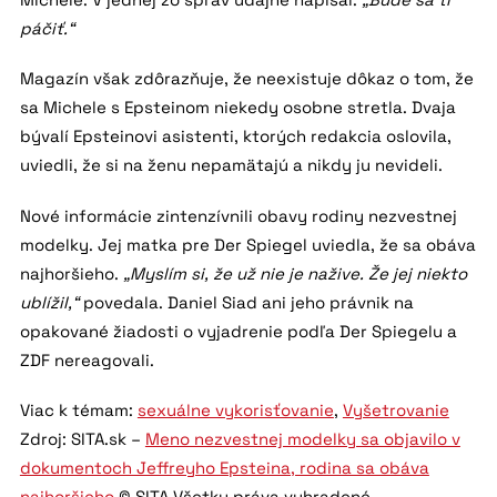
páčiť.“
Magazín však zdôrazňuje, že neexistuje dôkaz o tom, že
sa Michele s Epsteinom niekedy osobne stretla. Dvaja
bývalí Epsteinovi asistenti, ktorých redakcia oslovila,
uviedli, že si na ženu nepamätajú a nikdy ju nevideli.
Nové informácie zintenzívnili obavy rodiny nezvestnej
modelky. Jej matka pre Der Spiegel uviedla, že sa obáva
najhoršieho.
„Myslím si, že už nie je nažive. Že jej niekto
ublížil,“
povedala. Daniel Siad ani jeho právnik na
opakované žiadosti o vyjadrenie podľa Der Spiegelu a
ZDF nereagovali.
Viac k témam:
sexuálne vykorisťovanie
,
Vyšetrovanie
Zdroj: SITA.sk –
Meno nezvestnej modelky sa objavilo v
dokumentoch Jeffreyho Epsteina, rodina sa obáva
najhoršieho
© SITA Všetky práva vyhradené.