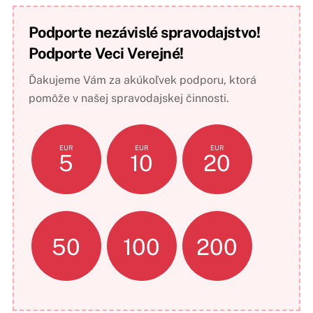
Podporte nezávislé spravodajstvo!
Podporte Veci Verejné!
Ďakujeme Vám za akúkoľvek podporu, ktorá
pomôže v našej spravodajskej činnosti.
EUR
EUR
EUR
5
10
20
50
100
200