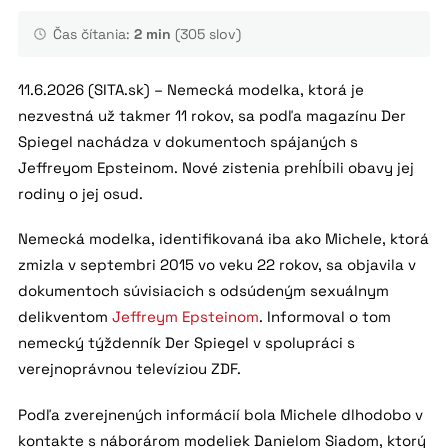
Čas čítania:
2 min
(305 slov)
11.6.2026 (SITA.sk) – Nemecká modelka, ktorá je
nezvestná už takmer 11 rokov, sa podľa magazínu Der
Spiegel nachádza v dokumentoch spájaných s
Jeffreyom Epsteinom. Nové zistenia prehĺbili obavy jej
rodiny o jej osud.
Nemecká modelka, identifikovaná iba ako Michele, ktorá
zmizla v septembri 2015 vo veku 22 rokov, sa objavila v
dokumentoch súvisiacich s odsúdeným sexuálnym
delikventom
Jeffreym Epsteinom
. Informoval o tom
nemecký týždenník Der Spiegel v spolupráci s
verejnoprávnou televíziou ZDF.
Podľa zverejnených informácií bola Michele dlhodobo v
kontakte s náborárom modeliek Danielom Siadom, ktorý