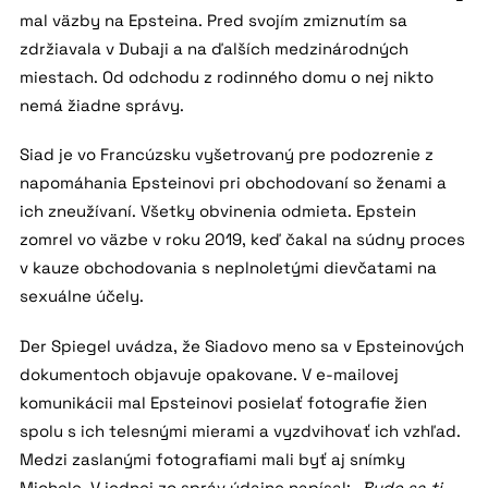
mal väzby na Epsteina. Pred svojím zmiznutím sa
zdržiavala v Dubaji a na ďalších medzinárodných
miestach. Od odchodu z rodinného domu o nej nikto
nemá žiadne správy.
Siad je vo Francúzsku vyšetrovaný pre podozrenie z
napomáhania Epsteinovi pri obchodovaní so ženami a
ich zneužívaní. Všetky obvinenia odmieta. Epstein
zomrel vo väzbe v roku 2019, keď čakal na súdny proces
v kauze obchodovania s neplnoletými dievčatami na
sexuálne účely.
Der Spiegel uvádza, že Siadovo meno sa v Epsteinových
dokumentoch objavuje opakovane. V e-mailovej
komunikácii mal Epsteinovi posielať fotografie žien
spolu s ich telesnými mierami a vyzdvihovať ich vzhľad.
Medzi zaslanými fotografiami mali byť aj snímky
Michele. V jednej zo správ údajne napísal:
„Bude sa ti