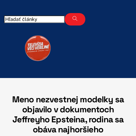
Skip
to
content
Meno nezvestnej modelky sa
objavilo v dokumentoch
Jeffreyho Epsteina, rodina sa
obáva najhoršieho