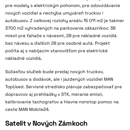
pre modely s elektrickým pohonom, pre odovzdávanie
nových vozidiel a nechýba umyváreň truckov i
autobusov. Z celkovej rozlohy areálu 15 011 m2 je takmer
3700 m2 vyhradených na parkovanie zákazníkov: 38
miest pre ťahače s návesmi, 28 pre nákladné vozidlá
bez návesu a ďalších 28 pre osobné autá. Projekt
počíta aj s nabíjacím stanovišťom pre elektrické
nákladné vozidlá.
Súčasťou služieb bude predaj nových truckov,
autobusov a dodávok, ale i jazdených vozidiel MAN
TopUsed. Servisné stredisko plánuje zabezpečovať pre
dopravcov aj prehliadky v STK, meranie emisií,
kalibrovanie tachografov a hlavne nonstop pomoc na
ceste MAN Mobile24.
Satelit v Nových Zámkoch