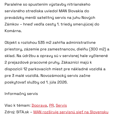
Paralelne so spustením výstavby nitrianskeho
servisného strediska uviedol MAN Slovakia do
prevádzky menší satelitný servis na juhu Nových
Zámkov – hneď vedľa cesty 1. triedy smerujúcej do
Komárna.
Objekt s rozlohou 535 m2 zahŕňa administratívne
priestory, zázemie pre zamestnancov, dielňu (300 m2) a
sklad. Na údržbu a opravy sú v servisnej hale vyčlenené
2 prejazdové pracovné pruhy. Zákazníci majú k
dispozícii 12 parkovacích miest pre nákladné vozidlá a
pre 3 malé vozidlá. Novozámocký servis začne
poskytovať služby od 1. júla 2026.
Informačný servis
Viac k témam:
Doprava
,
PR
,
Servis
Zdroj: SITA.sk –
MAN rozširuje servisnú sieť na Slovensku