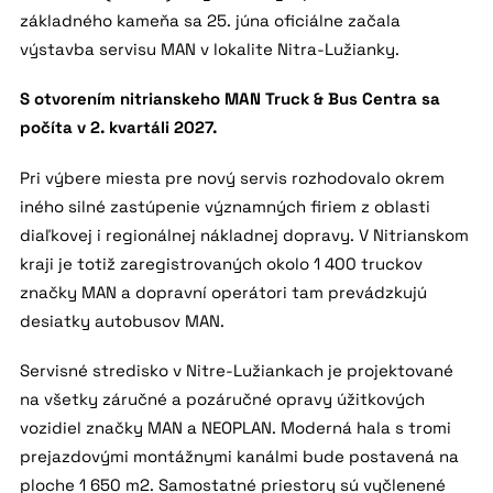
základného kameňa sa 25. júna oficiálne začala
výstavba servisu MAN v lokalite Nitra-Lužianky.
S otvorením nitrianskeho MAN Truck & Bus Centra sa
počíta v 2. kvartáli 2027.
Pri výbere miesta pre nový servis rozhodovalo okrem
iného silné zastúpenie významných firiem z oblasti
diaľkovej i regionálnej nákladnej dopravy. V Nitrianskom
kraji je totiž zaregistrovaných okolo 1 400 truckov
značky MAN a dopravní operátori tam prevádzkujú
desiatky autobusov MAN.
Servisné stredisko v Nitre-Lužiankach je projektované
na všetky záručné a pozáručné opravy úžitkových
vozidiel značky MAN a NEOPLAN. Moderná hala s tromi
prejazdovými montážnymi kanálmi bude postavená na
ploche 1 650 m2. Samostatné priestory sú vyčlenené