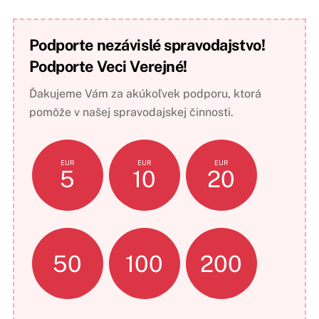
Podporte nezávislé spravodajstvo!
Podporte Veci Verejné!
Ďakujeme Vám za akúkoľvek podporu, ktorá
pomôže v našej spravodajskej činnosti.
EUR
EUR
EUR
5
10
20
50
100
200