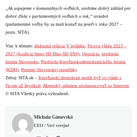
„Ak uspejeme v komunálnych voľbách, urobíme dobrý základ pre
dobré čísla v parlamentných voľbách o rok,“
uviedol
(parlamentné voľby by sa mali konať na jeseň v roku 2027 –
pozn. SITA).
Viac k témam:
diskusná relácia V politike
,
Ficova vláda 2023 –
2027 (koalícia Smer-SD Hlas-SD SNS)
,
Opozícia
,
predseda
hnutia Slovensko
,
Predseda Kresťanskodemokratického hnutia
(KDH)
,
Premiér Slovenskej republiky
Zdroj: SITA.sk –
Kresťanskí demokrati mohli byť vo vláde s
Ficom až štyrikrát, Majerský odmieta spolupracovať so Smerom
© SITA Všetky práva vyhradené.
Michala Gánovská
CEO / Veci verejné