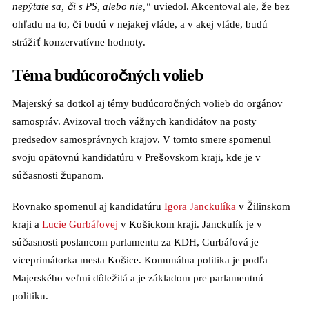
nepýtate sa, či s PS, alebo nie,“
uviedol. Akcentoval ale, že bez
ohľadu na to, či budú v nejakej vláde, a v akej vláde, budú
strážiť konzervatívne hodnoty.
Téma budúcoročných volieb
Majerský sa dotkol aj témy budúcoročných volieb do orgánov
samospráv. Avizoval troch vážnych kandidátov na posty
predsedov samosprávnych krajov. V tomto smere spomenul
svoju opätovnú kandidatúru v Prešovskom kraji, kde je v
súčasnosti županom.
Rovnako spomenul aj kandidatúru
Igora Janckulíka
v Žilinskom
kraji a
Lucie Gurbáľovej
v Košickom kraji. Janckulík je v
súčasnosti poslancom parlamentu za KDH, Gurbáľová je
viceprimátorka mesta Košice. Komunálna politika je podľa
Majerského veľmi dôležitá a je základom pre parlamentnú
politiku.