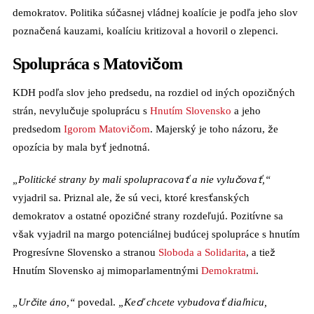
demokratov. Politika súčasnej vládnej koalície je podľa jeho slov
poznačená kauzami, koalíciu kritizoval a hovoril o zlepenci.
Spolupráca s Matovičom
KDH podľa slov jeho predsedu, na rozdiel od iných opozičných
strán, nevylučuje spoluprácu s
Hnutím Slovensko
a jeho
predsedom
Igorom Matovičom
. Majerský je toho názoru, že
opozícia by mala byť jednotná.
„Politické strany by mali spolupracovať a nie vylučovať,“
vyjadril sa. Priznal ale, že sú veci, ktoré kresťanských
demokratov a ostatné opozičné strany rozdeľujú. Pozitívne sa
však vyjadril na margo potenciálnej budúcej spolupráce s hnutím
Progresívne Slovensko a stranou
Sloboda a Solidarita
, a tiež
Hnutím Slovensko aj mimoparlamentnými
Demokratmi
.
„Určite áno,“
povedal.
„Keď chcete vybudovať diaľnicu,