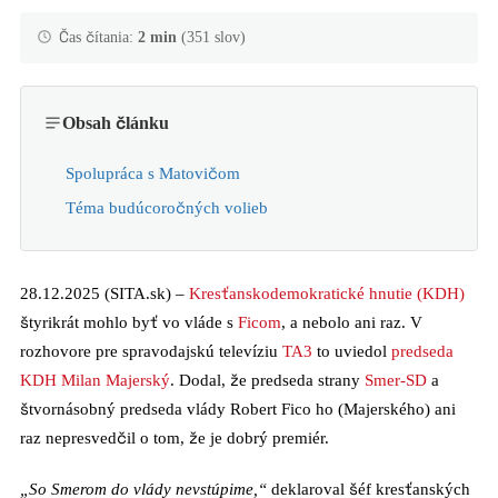
Čas čítania:
2 min
(351 slov)
Obsah článku
Spolupráca s Matovičom
Téma budúcoročných volieb
28.12.2025 (SITA.sk) –
Kresťanskodemokratické hnutie (KDH)
štyrikrát mohlo byť vo vláde s
Ficom
, a nebolo ani raz. V
rozhovore pre spravodajskú televíziu
TA3
to uviedol
predseda
KDH
Milan Majerský
. Dodal, že predseda strany
Smer-SD
a
štvornásobný predseda vlády Robert Fico ho (Majerského) ani
raz nepresvedčil o tom, že je dobrý premiér.
„So Smerom do vlády nevstúpime,“
deklaroval šéf kresťanských