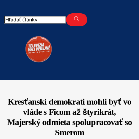
Skip
to
content
Kresťanskí demokrati mohli byť vo
vláde s Ficom až štyrikrát,
Majerský odmieta spolupracovať so
Smerom