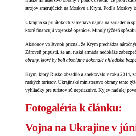
Ruské ministerstvo obrany v piatok uviedlo, že protivzduš
strojov smerujúcich na Moskvu a Krym. Podľa Moskvy ide
Ukrajina sa pri útokoch zameriava najmä na zariadenia 
ktoré financujú vojenské operácie. Minulý týždeň spôsobi
Aksionov vo štvrtok priznal, že Krym prechádza náročný
Zároveň pripustil, že ani ruská armáda nedokáže zabezpe
obrany, ktoré by boli absolútne dokonalé z hľadiska bezpe
Krym, ktorý Rusko obsadilo a anektovalo v roku 2014, z
ruských turistov. Ukrajinské ministerstvo obrany tento tý
vyhliadky pre turistov sú nepriaznivé. Kyjev naďalej po
Fotogaléria k článku:
Vojna na Ukrajine v júni