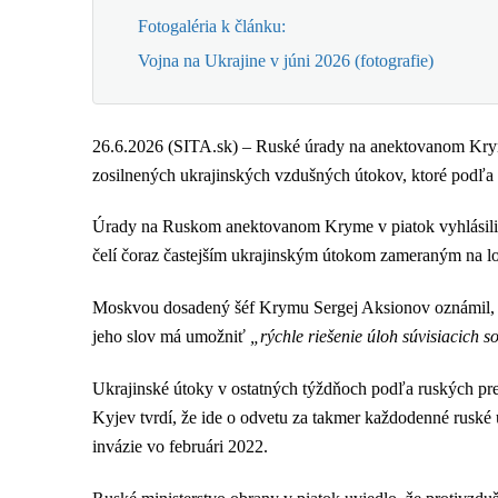
Fotogaléria k článku:
Vojna na Ukrajine v júni 2026 (fotografie)
26.6.2026 (SITA.sk) – Ruské úrady na anektovanom Kryme
zosilnených ukrajinských vzdušných útokov, ktoré podľa
Úrady na Ruskom anektovanom Kryme v piatok vyhlásili n
čelí čoraz častejším ukrajinským útokom zameraným na log
Moskvou dosadený šéf Krymu Sergej Aksionov oznámil, ž
jeho slov má umožniť
„rýchle riešenie úloh súvisiacich 
Ukrajinské útoky v ostatných týždňoch podľa ruských pre
Kyjev tvrdí, že ide o odvetu za takmer každodenné ruské ú
invázie vo februári 2022.