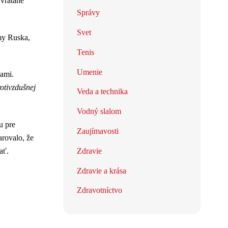
 vrátane
Správy
Svet
my Ruska,
Tenis
Umenie
vami.
otivzdušnej
Veda a technika
Vodný slalom
u pre
Zaujímavosti
arovalo, že
Zdravie
ať.
Zdravie a krása
Zdravotníctvo