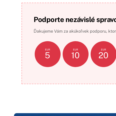
Podporte nezávislé sprav
Ďakujeme Vám za akúkoľvek podporu, ktorá
EUR
EUR
EUR
5
10
20