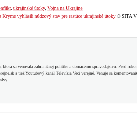
nflikt
,
ukrajinské útoky
,
Vojna na Ukrajine
 Kryme vyhlásili núdzový stav pre rastúce ukrajinské útoky
© SITA Vš
 ktorá sa venovala zahraničnej politike a domácemu spravodajstvu. Pred rokom
ejne.sk a tiež Youtubový kanál Televízia Veci verejné. Venuje sa komentovani
správy…