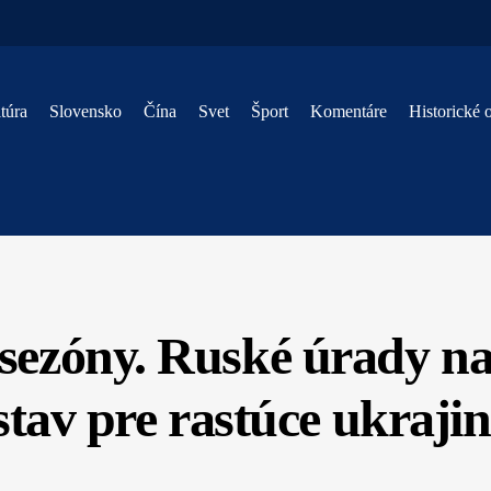
túra
Slovensko
Čína
Svet
Šport
Komentáre
Historické 
 sezóny. Ruské úrady na
tav pre rastúce ukraji