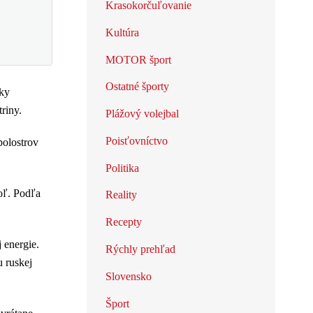
Krasokorčuľovanie
Kultúra
MOTOR šport
Ostatné športy
dky
riny.
Plážový volejbal
Poisťovníctvo
polostrov
Politika
oľ. Podľa
Reality
Recepty
 energie.
Rýchly prehľad
u ruskej
Slovensko
Šport