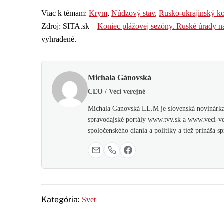
Viac k témam:
Krym
,
Núdzový stav
,
Rusko-ukrajinský ko
Zdroj: SITA.sk –
Koniec plážovej sezóny. Ruské úrady na
vyhradené.
Michala Gánovská
CEO / Veci verejné
Michala Ganovská LL.M je slovenská novinárka,
spravodajské portály www.tvv.sk a www.veci-ver
spoločenského diania a politiky a tiež prináša 
Kategória:
Svet