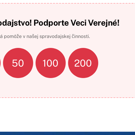
odajstvo! Podporte Veci Verejné!
 pomôže v našej spravodajskej činnosti.
50
100
200