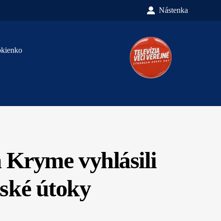
Nástenka
okienko
 Kryme vyhlásili
nské útoky