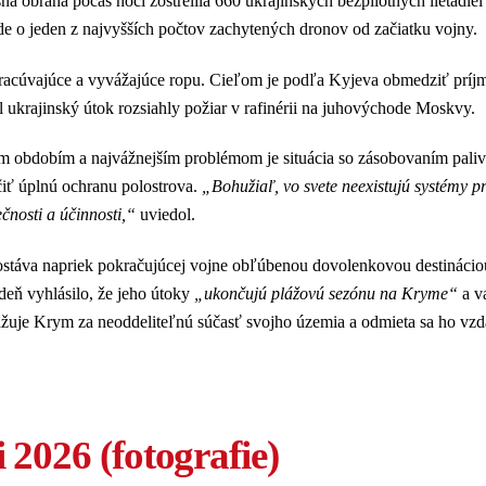
ná obrana počas noci zostrelila 660 ukrajinských bezpilotných lietadiel
 o jeden z najvyšších počtov zachytených dronov od začiatku vojny.
spracúvajúce a vyvážajúce ropu. Cieľom je podľa Kyjeva obmedziť príj
l ukrajinský útok rozsiahly požiar v rafinérii na juhovýchode Moskvy.
m obdobím a najvážnejším problémom je situácia so zásobovaním pali
čiť úplnú ochranu polostrova.
„Bohužiaľ, vo svete neexistujú systémy pr
čnosti a účinnosti,“
uviedol.
ostáva napriek pokračujúcej vojne obľúbenou dovolenkovou destinácio
ždeň vyhlásilo, že jeho útoky
„ukončujú plážovú sezónu na Kryme“
a v
važuje Krym za neoddeliteľnú súčasť svojho územia a odmieta sa ho vzd
 2026 (fotografie)