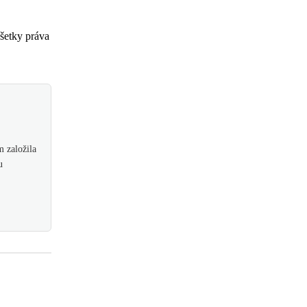
etky práva
 založila
u