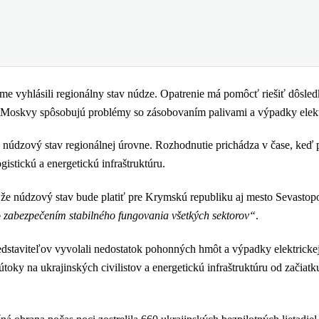
 vyhlásili regionálny stav núdze. Opatrenie má pomôcť riešiť dôsle
 Moskvy spôsobujú problémy so zásobovaním palivami a výpadky elekt
údzový stav regionálnej úrovne. Rozhodnutie prichádza v čase, keď 
istickú a energetickú infraštruktúru.
e núdzový stav bude platiť pre Krymskú republiku aj mesto Sevastop
so zabezpečením stabilného fungovania všetkých sektorov“
.
dstaviteľov vyvolali nedostatok pohonných hmôt a výpadky elektrickej
toky na ukrajinských civilistov a energetickú infraštruktúru od začiatk