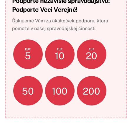
Podporte nezávislé spravodajstvo!
Podporte Veci Verejné!
Ďakujeme Vám za akúkoľvek podporu, ktorá
pomôže v našej spravodajskej činnosti.
EUR
EUR
EUR
5
10
20
50
100
200