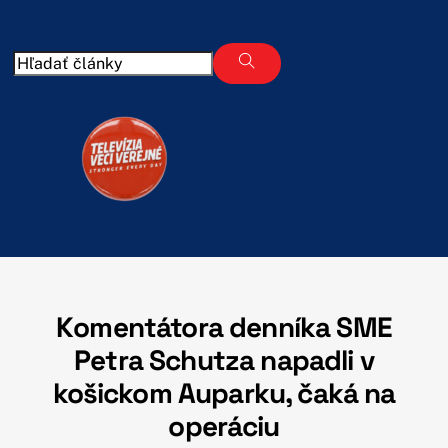
Skip
to
content
Komentátora denníka SME
Petra Schutza napadli v
košickom Auparku, čaká na
operáciu