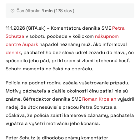
Čas čítania:
1 min
(128 slov)
11.1.2026 (SITA.sk) – Komentátora denníka SME
Petra
Schutza
v sobotu poobede v košickom
nákupnom
centre Aupark
napadol neznámy muž. Ako informoval
denník
, páchateľ ho bez slova udrel zozadu do hlavy, čo
spôsobilo jeho pád, pri ktorom si zlomil stehennú kosť.
Schutz momentálne čaká na operáciu.
Polícia na podnet rodiny začala vyšetrovanie prípadu.
Motívy páchateľa a ďalšie okolnosti činu zatiaľ nie sú
známe. Šéfredaktor denníka SME
Roman Krpelan
vyjadril
nádej, že útok nesúvisí s prácou Petra Schutza a
očakáva, že polícia zaistí kamerové záznamy, páchateľa
vypátra a vyšetrí motiváciu jeho konania.
Peter Schutz je dlhodobo známy komentátor