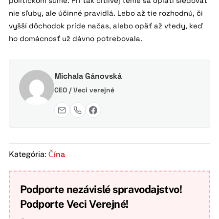
politickom šume. Pri tak citlivej téme sa oplatí sledovať
nie sľuby, ale účinné pravidlá. Lebo až tie rozhodnú, či
vyšší dôchodok príde načas, alebo opäť až vtedy, keď
ho domácnosť už dávno potrebovala.
Michala Gánovská
CEO / Veci verejné
Čína
Kategória:
Podporte nezávislé spravodajstvo!
Podporte Veci Verejné!