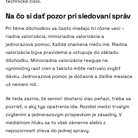
technické číslo.
Na čo si dať pozor pri sledovaní správ
Pri téme dôchodkov sa často miešajú tri rôzne veci –
riadna valorizácia, mimoriadna valorizácia a
jednorazová pomoc. Každá znamená niečo iné. Riadna
valorizácia býva pravidelná a vstupuje do základu
dôchodku. Mimoriadna valorizácia reaguje na
výnimočný rast cien a takisto môže natrvalo zvýšiť
dávku. Jednorazová pomoc je dočasná a ďalšie mesiace
už nemení nič.
Ak teda zaznie, že seniori dostanú viac peňazí, treba sa
pozrieť, o aký typ opatrenia ide. Rozdiel medzi trvalým
zvýšením a jednorazovým príspevkom je zásadný. V
mediálnom hluku sa to však zámerne alebo z
nepozornosti zlieva do jednej správy.