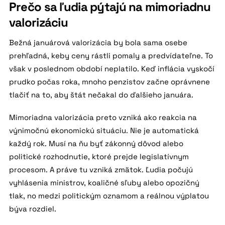
Prečo sa ľudia pýtajú na mimoriadnu
valorizáciu
Bežná januárová valorizácia by bola sama osebe
prehľadná, keby ceny rástli pomaly a predvídateľne. To
však v poslednom období neplatilo. Keď inflácia vyskočí
prudko počas roka, mnoho penzistov začne oprávnene
tlačiť na to, aby štát nečakal do ďalšieho januára.
Mimoriadna valorizácia preto vzniká ako reakcia na
výnimočnú ekonomickú situáciu. Nie je automatická
každý rok. Musí na ňu byť zákonný dôvod alebo
politické rozhodnutie, ktoré prejde legislatívnym
procesom. A práve tu vzniká zmätok. Ľudia počujú
vyhlásenia ministrov, koaličné sľuby alebo opozičný
tlak, no medzi politickým oznamom a reálnou výplatou
býva rozdiel.