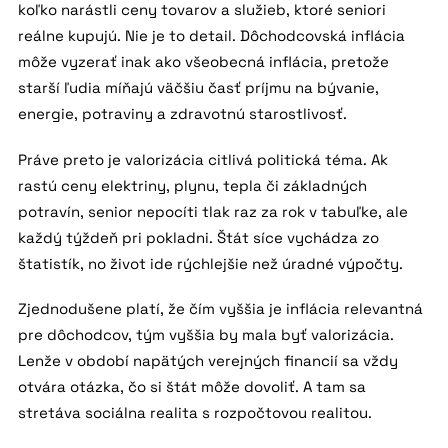
koľko narástli ceny tovarov a služieb, ktoré seniori
reálne kupujú. Nie je to detail. Dôchodcovská inflácia
môže vyzerať inak ako všeobecná inflácia, pretože
starší ľudia míňajú väčšiu časť príjmu na bývanie,
energie, potraviny a zdravotnú starostlivosť.
Práve preto je valorizácia citlivá politická téma. Ak
rastú ceny elektriny, plynu, tepla či základných
potravín, senior nepocíti tlak raz za rok v tabuľke, ale
každý týždeň pri pokladni. Štát síce vychádza zo
štatistík, no život ide rýchlejšie než úradné výpočty.
Zjednodušene platí, že čím vyššia je inflácia relevantná
pre dôchodcov, tým vyššia by mala byť valorizácia.
Lenže v období napätých verejných financií sa vždy
otvára otázka, čo si štát môže dovoliť. A tam sa
stretáva sociálna realita s rozpočtovou realitou.