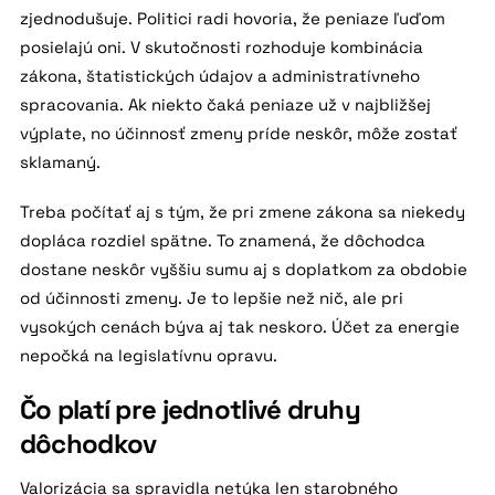
zjednodušuje. Politici radi hovoria, že peniaze ľuďom
posielajú oni. V skutočnosti rozhoduje kombinácia
zákona, štatistických údajov a administratívneho
spracovania. Ak niekto čaká peniaze už v najbližšej
výplate, no účinnosť zmeny príde neskôr, môže zostať
sklamaný.
Treba počítať aj s tým, že pri zmene zákona sa niekedy
dopláca rozdiel spätne. To znamená, že dôchodca
dostane neskôr vyššiu sumu aj s doplatkom za obdobie
od účinnosti zmeny. Je to lepšie než nič, ale pri
vysokých cenách býva aj tak neskoro. Účet za energie
nepočká na legislatívnu opravu.
Čo platí pre jednotlivé druhy
dôchodkov
Valorizácia sa spravidla netýka len starobného