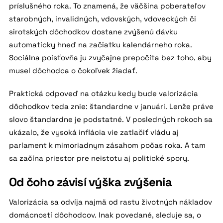
príslušného roka. To znamená, že väčšina poberateľov
starobných, invalidných, vdovských, vdoveckých či
sirotských dôchodkov dostane zvýšenú dávku
automaticky hneď na začiatku kalendárneho roka.
Sociálna poisťovňa ju zvyčajne prepočíta bez toho, aby
musel dôchodca o čokoľvek žiadať.
Praktická odpoveď na otázku kedy bude valorizácia
dôchodkov teda znie: štandardne v januári. Lenže práve
slovo štandardne je podstatné. V posledných rokoch sa
ukázalo, že vysoká inflácia vie zatlačiť vládu aj
parlament k mimoriadnym zásahom počas roka. A tam
sa začína priestor pre neistotu aj politické spory.
Od čoho závisí výška zvýšenia
Valorizácia sa odvíja najmä od rastu životných nákladov
domácností dôchodcov. Inak povedané, sleduje sa, o