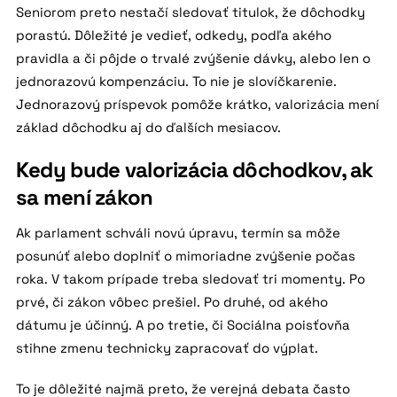
Seniorom preto nestačí sledovať titulok, že dôchodky
porastú. Dôležité je vedieť, odkedy, podľa akého
pravidla a či pôjde o trvalé zvýšenie dávky, alebo len o
jednorazovú kompenzáciu. To nie je slovíčkarenie.
Jednorazový príspevok pomôže krátko, valorizácia mení
základ dôchodku aj do ďalších mesiacov.
Kedy bude valorizácia dôchodkov, ak
sa mení zákon
Ak parlament schváli novú úpravu, termín sa môže
posunúť alebo doplniť o mimoriadne zvýšenie počas
roka. V takom prípade treba sledovať tri momenty. Po
prvé, či zákon vôbec prešiel. Po druhé, od akého
dátumu je účinný. A po tretie, či Sociálna poisťovňa
stihne zmenu technicky zapracovať do výplat.
To je dôležité najmä preto, že verejná debata často