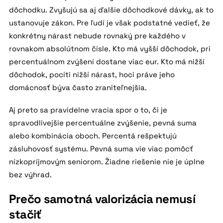
dôchodku. Zvyšujú sa aj ďalšie dôchodkové dávky, ak to
ustanovuje zákon. Pre ľudí je však podstatné vedieť, že
konkrétny nárast nebude rovnaký pre každého v
rovnakom absolútnom čísle. Kto má vyšší dôchodok, pri
percentuálnom zvýšení dostane viac eur. Kto má nižší
dôchodok, pocíti nižší nárast, hoci práve jeho
domácnosť býva často zraniteľnejšia.
Aj preto sa pravidelne vracia spor o to, či je
spravodlivejšie percentuálne zvýšenie, pevná suma
alebo kombinácia oboch. Percentá rešpektujú
zásluhovosť systému. Pevná suma vie viac pomôcť
nízkopríjmovým seniorom. Žiadne riešenie nie je úplne
bez výhrad.
Prečo samotná valorizácia nemusí
stačiť