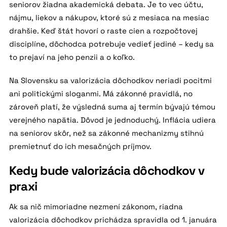
seniorov žiadna akademická debata. Je to vec účtu,
nájmu, liekov a nákupov, ktoré sú z mesiaca na mesiac
drahšie. Keď štát hovorí o raste cien a rozpočtovej
disciplíne, dôchodca potrebuje vedieť jediné – kedy sa
to prejaví na jeho penzii a o koľko.
Na Slovensku sa valorizácia dôchodkov neriadi pocitmi
ani politickými sloganmi. Má zákonné pravidlá, no
zároveň platí, že výsledná suma aj termín bývajú témou
verejného napätia. Dôvod je jednoduchý. Inflácia udiera
na seniorov skôr, než sa zákonné mechanizmy stihnú
premietnuť do ich mesačných príjmov.
Kedy bude valorizácia dôchodkov v
praxi
Ak sa nič mimoriadne nezmení zákonom, riadna
valorizácia dôchodkov prichádza spravidla od 1. januára