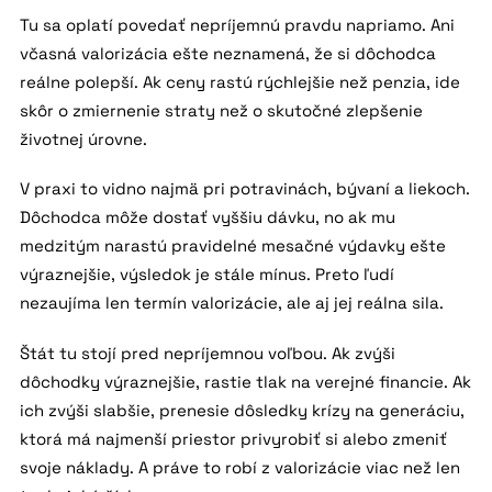
Tu sa oplatí povedať nepríjemnú pravdu napriamo. Ani
včasná valorizácia ešte neznamená, že si dôchodca
reálne polepší. Ak ceny rastú rýchlejšie než penzia, ide
skôr o zmiernenie straty než o skutočné zlepšenie
životnej úrovne.
V praxi to vidno najmä pri potravinách, bývaní a liekoch.
Dôchodca môže dostať vyššiu dávku, no ak mu
medzitým narastú pravidelné mesačné výdavky ešte
výraznejšie, výsledok je stále mínus. Preto ľudí
nezaujíma len termín valorizácie, ale aj jej reálna sila.
Štát tu stojí pred nepríjemnou voľbou. Ak zvýši
dôchodky výraznejšie, rastie tlak na verejné financie. Ak
ich zvýši slabšie, prenesie dôsledky krízy na generáciu,
ktorá má najmenší priestor privyrobiť si alebo zmeniť
svoje náklady. A práve to robí z valorizácie viac než len