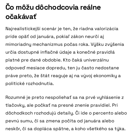
Čo môžu dôchodcovia reálne
očakávať
Najrealistickejší scenár je ten, že riadna valorizácia
príde opäť od januára, pokiaľ zákon neurčí aj
mimoriadny mechanizmus počas roka. Výšku zvýšenia
určia dostupné inflačné údaje a konečné pravidlá
platné pre dané obdobie. Kto čaká univerzálnu
odpoveď mesiace dopredu, ten ju často nedostane
práve preto, že štát reaguje aj na vývoj ekonomiky a
politické rozhodnutia.
Rozumné je preto nespoliehať sa na prvé vyhlásenie z
tlačovky, ale počkať na presné znenie pravidiel. Pri
dôchodkoch rozhodujú detaily. Či ide o percento alebo
pevnú sumu, či sa zmena počíta od januára alebo
neskôr, či sa dopláca spätne, a koho všetkého sa týka.