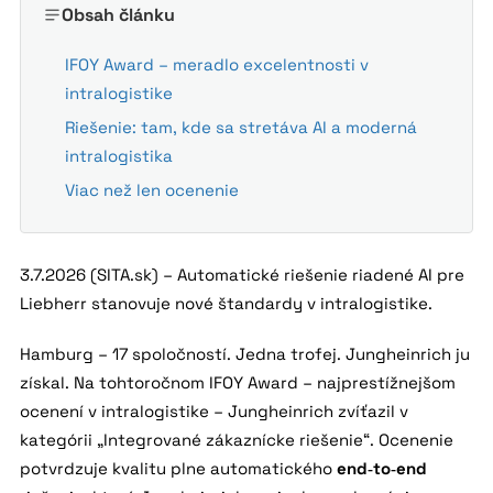
Obsah článku
IFOY Award – meradlo excelentnosti v
intralogistike
Riešenie: tam, kde sa stretáva AI a moderná
intralogistika
Viac než len ocenenie
3.7.2026 (SITA.sk) – Automatické riešenie riadené AI pre
Liebherr stanovuje nové štandardy v intralogistike.
Hamburg – 17 spoločností. Jedna trofej. Jungheinrich ju
získal. Na tohtoročnom IFOY Award – najprestížnejšom
ocenení v intralogistike – Jungheinrich zvíťazil v
kategórii „Integrované zákaznícke riešenie“. Ocenenie
potvrdzuje kvalitu plne automatického
end‑to‑end