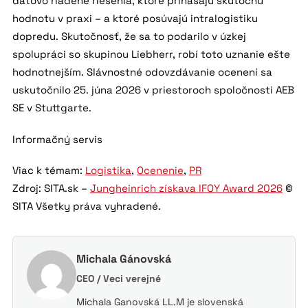
dátovo riadené riešenia, ktoré prinášajú skutočnú
hodnotu v praxi – a ktoré posúvajú intralogistiku
dopredu. Skutočnosť, že sa to podarilo v úzkej
spolupráci so skupinou Liebherr, robí toto uznanie ešte
hodnotnejším. Slávnostné odovzdávanie ocenení sa
uskutočnilo 25. júna 2026 v priestoroch spoločnosti AEB
SE v Stuttgarte.
Informačný servis
Viac k témam:
Logistika
,
Ocenenie
,
PR
Zdroj: SITA.sk –
Jungheinrich získava IFOY Award 2026
©
SITA Všetky práva vyhradené.
Michala Gánovská
CEO / Veci verejné
Michala Ganovská LL.M je slovenská