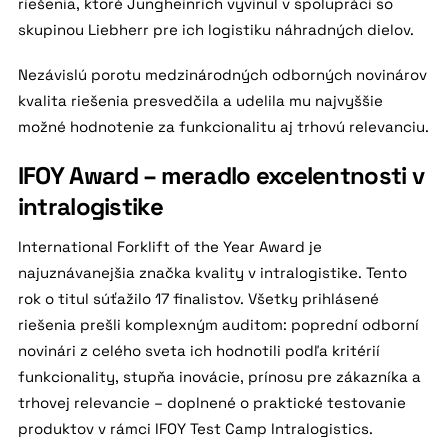
riešenia, ktoré Jungheinrich vyvinul v spolupráci so
skupinou Liebherr pre ich logistiku náhradných dielov.
Nezávislú porotu medzinárodných odborných novinárov
kvalita riešenia presvedčila a udelila mu najvyššie
možné hodnotenie za funkcionalitu aj trhovú relevanciu.
IFOY Award – meradlo excelentnosti v
intralogistike
International Forklift of the Year Award je
najuznávanejšia značka kvality v intralogistike. Tento
rok o titul súťažilo 17 finalistov. Všetky prihlásené
riešenia prešli komplexným auditom: poprední odborní
novinári z celého sveta ich hodnotili podľa kritérií
funkcionality, stupňa inovácie, prínosu pre zákazníka a
trhovej relevancie – doplnené o praktické testovanie
produktov v rámci IFOY Test Camp Intralogistics.