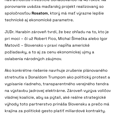
porovnanie uvádza maďarský projekt realizovaný so
spoločnosťou
Rosatom
, ktorý má mať výrazne lepšie
technické aj ekonomické parametre.
JUDr. Harabin zároveň tvrdí, že bez ohľadu na to, kto je
pri moci – či už Robert Fico, Michal Šimečka alebo Igor
Matovič – Slovensko v praxi napĺňa americké
požiadavky, a to aj za cenu ekonomickej ujmy a
oslabenia národných záujmov.
Ako konkrétne riešenie navrhuje zrušenie plánovaného
stretnutia s Donaldom Trumpom ako politický protest a
vypísanie riadneho, transparentného verejného tendra
na výstavbu jadrovej elektrárne. Zároveň vyzýva voličov
vládnej koalície, aby sa pýtali, aké reálne strategické
výhody toto partnerstvo prináša Slovensku a prečo má
krajina za politické gesto platiť miliardové kontrakty.