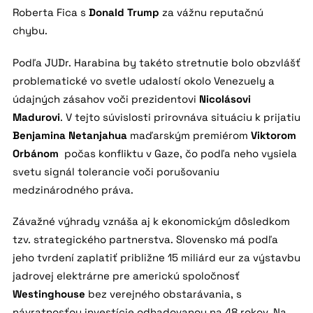
Roberta Fica s
Donald Trump
za vážnu reputačnú
chybu.
Podľa JUDr. Harabina by takéto stretnutie bolo obzvlášť
problematické vo svetle udalostí okolo Venezuely a
údajných zásahov voči prezidentovi
Nicolásovi
Madurovi
. V tejto súvislosti prirovnáva situáciu k prijatiu
Benjamina Netanjahua
maďarským premiérom
Viktorom
Orbánom
počas konfliktu v Gaze, čo podľa neho vysiela
svetu signál tolerancie voči porušovaniu
medzinárodného práva.
Závažné výhrady vznáša aj k ekonomickým dôsledkom
tzv. strategického partnerstva. Slovensko má podľa
jeho tvrdení zaplatiť približne 15 miliárd eur za výstavbu
jadrovej elektrárne pre americkú spoločnosť
Westinghouse
bez verejného obstarávania, s
návratnosťou investície odhadovanou na 48 rokov. Na