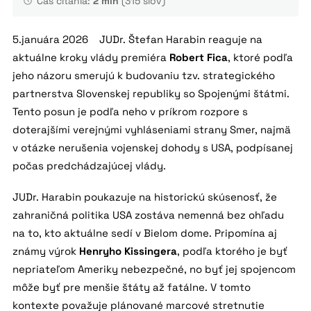
Čas čítania:
2 min
(315 slov)
5.januára 2026 JUDr. Štefan Harabin reaguje na
aktuálne kroky vlády premiéra
Robert Fica
, ktoré podľa
jeho názoru smerujú k budovaniu tzv. strategického
partnerstva Slovenskej republiky so Spojenými štátmi.
Tento posun je podľa neho v príkrom rozpore s
doterajšími verejnými vyhláseniami strany Smer, najmä
v otázke nerušenia vojenskej dohody s USA, podpísanej
počas predchádzajúcej vlády.
JUDr. Harabin poukazuje na historickú skúsenosť, že
zahraničná politika USA zostáva nemenná bez ohľadu
na to, kto aktuálne sedí v Bielom dome. Pripomína aj
známy výrok
Henryho Kissingera
, podľa ktorého je byť
nepriateľom Ameriky nebezpečné, no byť jej spojencom
môže byť pre menšie štáty až fatálne. V tomto
kontexte považuje plánované marcové stretnutie