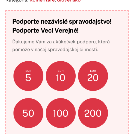
Podporte nezávislé spravodajstvo!
Podporte Veci Verejné!
Ďakujeme Vám za akúkoľvek podporu, ktorá
pomôže v našej spravodajskej činnosti.
EUR
EUR
EUR
5
10
20
50
100
200