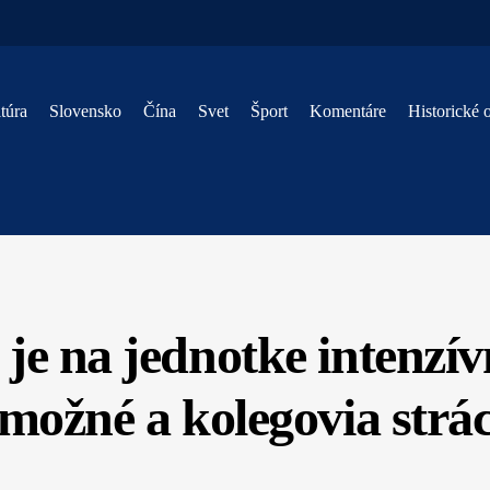
túra
Slovensko
Čína
Svet
Šport
Komentáre
Historické 
je na jednotke intenzívn
emožné a kolegovia strác