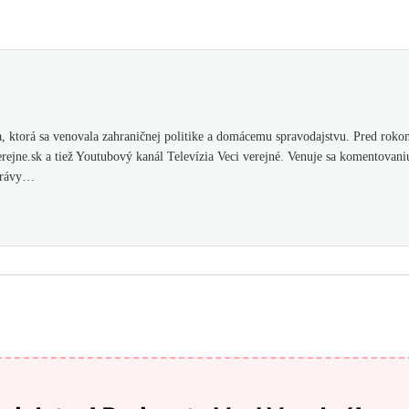
 ktorá sa venovala zahraničnej politike a domácemu spravodajstvu. Pred rokom
ejne.sk a tiež Youtubový kanál Televízia Veci verejné. Venuje sa komentovani
správy…