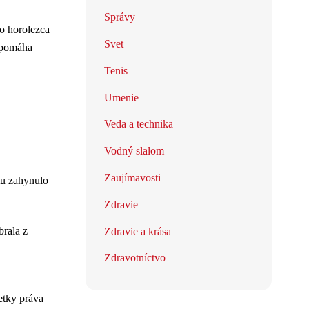
Správy
o horolezca
Svet
á pomáha
Tenis
Umenie
Veda a technika
Vodný slalom
Zaujímavosti
tu zahynulo
Zdravie
brala z
Zdravie a krása
Zdravotníctvo
tky práva