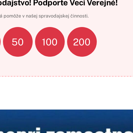
odajstvo! Podporte Veci Verejné!
 pomôže v našej spravodajskej činnosti.
50
100
200