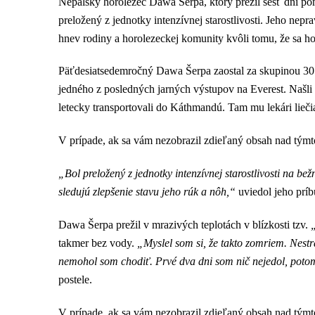
Nepálsky horolezec Dawa Šerpa, ktorý prežil šesť dní p
preložený z jednotky intenzívnej starostlivosti. Jeho ne
hnev rodiny a horolezeckej komunity kvôli tomu, že sa ho
Päťdesiatsedemročný Dawa Šerpa zaostal za skupinou 30.
jedného z posledných jarných výstupov na Everest. Našli 
letecky transportovali do Káthmandú. Tam mu lekári lieči
V prípade, ak sa vám nezobrazil zdieľaný obsah nad tým
„Bol preložený z jednotky intenzívnej starostlivosti na be
sledujú zlepšenie stavu jeho rúk a nôh,“
uviedol jeho prí
Dawa Šerpa prežil v mrazivých teplotách v blízkosti tzv.
takmer bez vody.
„Myslel som si, že takto zomriem. Nestra
nemohol som chodiť. Prvé dva dni som nič nejedol, potom
postele.
V prípade, ak sa vám nezobrazil zdieľaný obsah nad tým