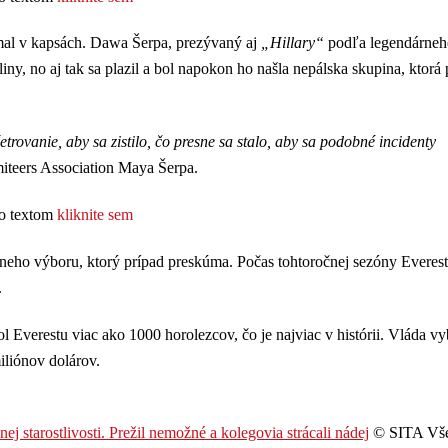
 mal v kapsách. Dawa Šerpa, prezývaný aj
„Hillary“
podľa legendárneh
iny, no aj tak sa plazil a bol napokon ho našla nepálska skupina, ktor
rovanie, aby sa zistilo, čo presne sa stalo, aby sa podobné incidenty
iteers Association Maya Šerpa.
to textom
kliknite sem
dneho výboru, ktorý prípad preskúma. Počas tohtoročnej sezóny Everes
.
 Everestu viac ako 1000 horolezcov, čo je najviac v histórii. Vláda vy
iliónov dolárov.
ej starostlivosti. Prežil nemožné a kolegovia strácali nádej
© SITA Vše