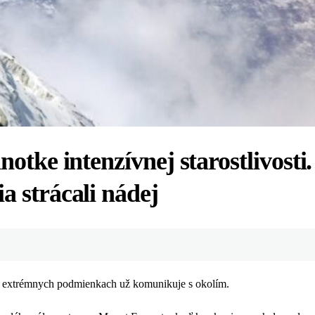
notke intenzívnej starostlivosti.
a strácali nádej
v extrémnych podmienkach už komunikuje s okolím.