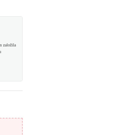
 založila
u