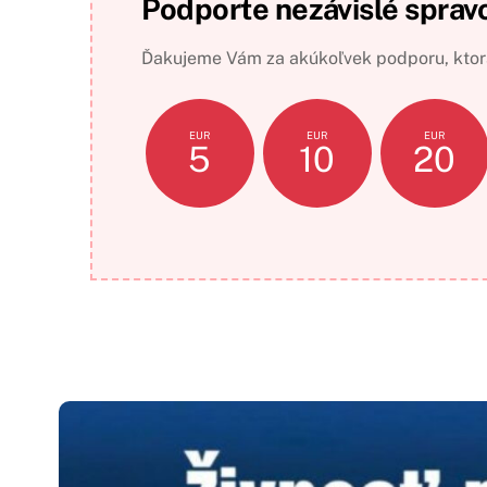
Podporte nezávislé sprav
Ďakujeme Vám za akúkoľvek podporu, ktorá
EUR
EUR
EUR
5
10
20