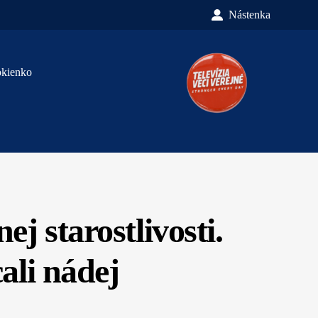
Nástenka
okienko
ej starostlivosti.
ali nádej