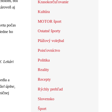
cholom, bol
Krasokorčuľovanie
zároveň aj
Kultúra
MOTOR šport
veta počas
Ostatné športy
sledne ho
Plážový volejbal
Poisťovníctvo
Politika
ť. Lekári
Reality
Recepty
jedla a
iel úplne,
Rýchly prehľad
ničnej
Slovensko
Šport