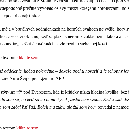
omalého sólo zostupu z Mount Everestu, keď ho skupina nechala pod vr
pravdepodobné prežitie vyvolalo oslavy medzi kolegami horolezcami, no 
 nepodarilo nájsť skôr.
 mája v brutálnych podmienkach na horných svahoch najvyššej hory s
ho až vo štvrtok ráno, keď sa plazil smerom k základnému tábora a ná
a omrzliny, ťažkú dehydratáciu a zlomeninu stehennej kosti.
to textom
kliknite sem
žné oddelenie, liečba pokračuje – dokáže trochu hovoriť a je schopný jes
buzný Nuru Šerpa pre agentúru AFP.
„zóny smrti“
pod Everestom, kde je kriticky nízka hladina kyslíka, bez 
til som sa, no keď sa mi míňal kyslík, zostal som vzadu. Keď kyslík doš
 som začal žuť ľad. Boleli ma zuby, ale žul som ho,“
povedal z nemoc
to textom
kliknite sem