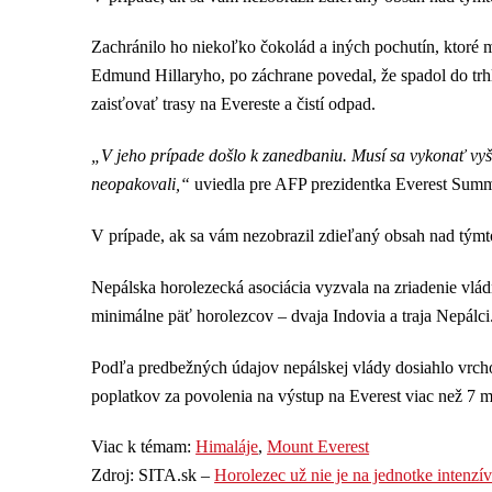
Zachránilo ho niekoľko čokolád a iných pochutín, ktoré
Edmund Hillaryho, po záchrane povedal, že spadol do trhl
zaisťovať trasy na Evereste a čistí odpad.
„V jeho prípade došlo k zanedbaniu. Musí sa vykonať vyšet
neopakovali,“
uviedla pre AFP prezidentka Everest Summ
V prípade, ak sa vám nezobrazil zdieľaný obsah nad tým
Nepálska horolezecká asociácia vyzvala na zriadenie vlá
minimálne päť horolezcov – dvaja Indovia a traja Nepálci
Podľa predbežných údajov nepálskej vlády dosiahlo vrchol
poplatkov za povolenia na výstup na Everest viac než 7 m
Viac k témam:
Himaláje
,
Mount Everest
Zdroj: SITA.sk –
Horolezec už nie je na jednotke intenzívn