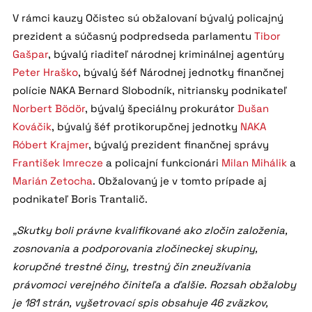
V rámci kauzy Očistec sú obžalovaní bývalý policajný
prezident a súčasný podpredseda parlamentu
Tibor
Gašpar
, bývalý riaditeľ národnej kriminálnej agentúry
Peter Hraško
, bývalý šéf Národnej jednotky finančnej
polície NAKA Bernard Slobodník, nitriansky podnikateľ
Norbert Bödör
, bývalý špeciálny prokurátor
Dušan
Kováčik
, bývalý šéf protikorupčnej jednotky
NAKA
Róbert Krajmer
, bývalý prezident finančnej správy
František Imrecze
a policajní funkcionári
Milan Mihálik
a
Marián Zetocha
. Obžalovaný je v tomto prípade aj
podnikateľ Boris Trantalič.
„Skutky boli právne kvalifikované ako zločin založenia,
zosnovania a podporovania zločineckej skupiny,
korupčné trestné činy, trestný čin zneužívania
právomoci verejného činiteľa a ďalšie. Rozsah obžaloby
je 181 strán, vyšetrovací spis obsahuje 46 zväzkov,