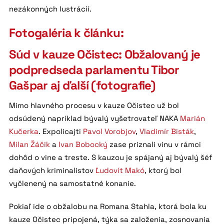
nezákonných lustrácií.
Fotogaléria k článku:
Súd v kauze Očistec: Obžalovaný je
podpredseda parlamentu Tibor
Gašpar aj ďalší (fotografie)
Mimo hlavného procesu v kauze Očistec už bol
odsúdený napríklad bývalý vyšetrovateľ NAKA
Marián
Kučerka
. Expolicajti
Pavol Vorobjov
,
Vladimír Bisták
,
Milan Žáčik
a
Ivan Bobocký
zase priznali vinu v rámci
dohôd o vine a treste. S kauzou je spájaný aj bývalý šéf
daňových kriminalistov
Ľudovít Makó
, ktorý bol
vyčlenený na samostatné konanie.
Pokiaľ ide o obžalobu na Romana Stahla, ktorá bola ku
kauze Očistec pripojená, týka sa založenia, zosnovania