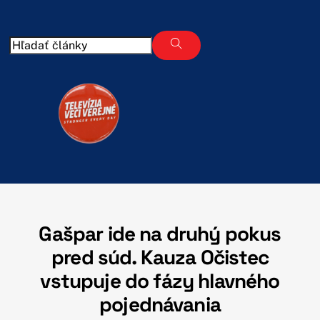
Skip
to
content
Gašpar ide na druhý pokus
pred súd. Kauza Očistec
vstupuje do fázy hlavného
pojednávania