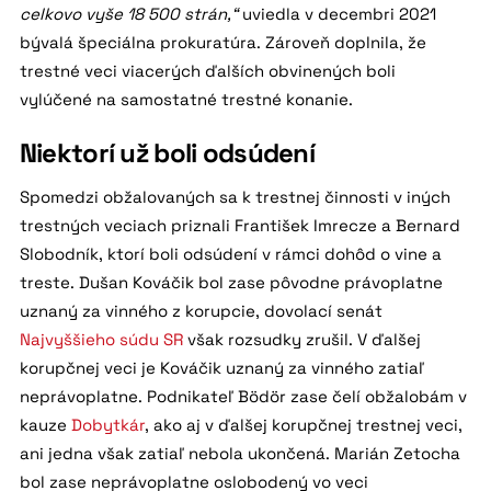
celkovo vyše 18 500 strán,“
uviedla v decembri 2021
bývalá špeciálna prokuratúra. Zároveň doplnila, že
trestné veci viacerých ďalších obvinených boli
vylúčené na samostatné trestné konanie.
Niektorí už boli odsúdení
Spomedzi obžalovaných sa k trestnej činnosti v iných
trestných veciach priznali František Imrecze a Bernard
Slobodník, ktorí boli odsúdení v rámci dohôd o vine a
treste. Dušan Kováčik bol zase pôvodne právoplatne
uznaný za vinného z korupcie, dovolací senát
Najvyššieho súdu SR
však rozsudky zrušil. V ďalšej
korupčnej veci je Kováčik uznaný za vinného zatiaľ
neprávoplatne. Podnikateľ Bödör zase čelí obžalobám v
kauze
Dobytkár
, ako aj v ďalšej korupčnej trestnej veci,
ani jedna však zatiaľ nebola ukončená. Marián Zetocha
bol zase neprávoplatne oslobodený vo veci