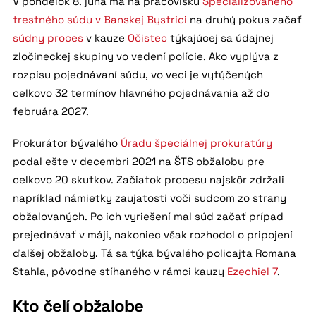
V pondelok 8. júna má na pracovisku
Špecializovaného
trestného súdu v Banskej Bystrici
na druhý pokus začať
súdny proces
v kauze
Očistec
týkajúcej sa údajnej
zločineckej skupiny vo vedení polície. Ako vyplýva z
rozpisu pojednávaní súdu, vo veci je vytýčených
celkovo 32 termínov hlavného pojednávania až do
februára 2027.
Prokurátor bývalého
Úradu špeciálnej prokuratúry
podal ešte v decembri 2021 na ŠTS obžalobu pre
celkovo 20 skutkov. Začiatok procesu najskôr zdržali
napríklad námietky zaujatosti voči sudcom zo strany
obžalovaných. Po ich vyriešení mal súd začať prípad
prejednávať v máji, nakoniec však rozhodol o pripojení
ďalšej obžaloby. Tá sa týka bývalého policajta Romana
Stahla, pôvodne stíhaného v rámci kauzy
Ezechiel 7
.
Kto čelí obžalobe