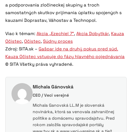
a podporovania zločineckej skupiny a troch
samostatných skutkov prijímania úplatku spojených s
kauzami Doprastav, Váhostav a Technopol.
Viac k témam:
Akcia „Ezechiel 7“
,
Akcia Dobytkár
,
Kauza
Očistec
,
Očistec
,
Súdny proces
Zdroj: SITA.sk –
Gašpar ide na druhý pokus pred súd.
Kauza Očistec vstupuje do fázy hlavného pojednávania
© SITA Všetky práva vyhradené.
Michala Gánovská
CEO / Veci verejné
Michala Ganovská LL.M je slovenská
novinárka, ktorá sa venovala zahraničnej
politike a domácemu spravodajstvu. Pred
rokom založila spravodajské portály
www.tvv.sk a www.veci-verejne.sk a tiež