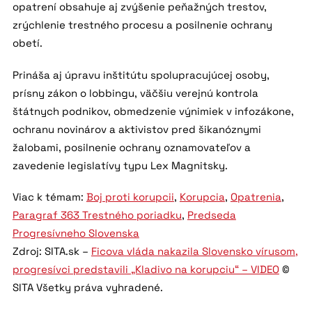
opatrení obsahuje aj zvýšenie peňažných trestov,
zrýchlenie trestného procesu a posilnenie ochrany
obetí.
Prináša aj úpravu inštitútu spolupracujúcej osoby,
prísny zákon o lobbingu, väčšiu verejnú kontrola
štátnych podnikov, obmedzenie výnimiek v infozákone,
ochranu novinárov a aktivistov pred šikanóznymi
žalobami, posilnenie ochrany oznamovateľov a
zavedenie legislatívy typu Lex Magnitsky.
Viac k témam:
Boj proti korupcii
,
Korupcia
,
Opatrenia
,
Paragraf 363 Trestného poriadku
,
Predseda
Progresívneho Slovenska
Zdroj: SITA.sk –
Ficova vláda nakazila Slovensko vírusom,
progresívci predstavili „Kladivo na korupciu“ – VIDEO
©
SITA Všetky práva vyhradené.