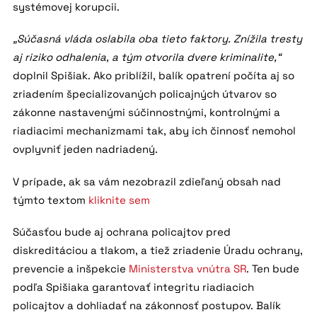
systémovej korupcii.
„Súčasná vláda oslabila oba tieto faktory. Znížila tresty
aj riziko odhalenia, a tým otvorila dvere kriminalite,“
doplnil Spišiak. Ako priblížil, balík opatrení počíta aj so
zriadením špecializovaných policajných útvarov so
zákonne nastavenými súčinnostnými, kontrolnými a
riadiacimi mechanizmami tak, aby ich činnosť nemohol
ovplyvniť jeden nadriadený.
V prípade, ak sa vám nezobrazil zdieľaný obsah nad
týmto textom
kliknite sem
Súčasťou bude aj ochrana policajtov pred
diskreditáciou a tlakom, a tiež zriadenie Úradu ochrany,
prevencie a inšpekcie
Ministerstva vnútra SR
. Ten bude
podľa Spišiaka garantovať integritu riadiacich
policajtov a dohliadať na zákonnosť postupov. Balík