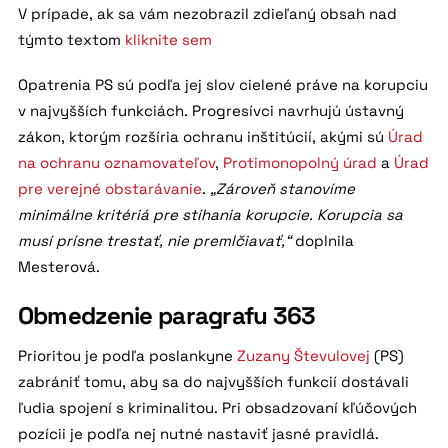
V prípade, ak sa vám nezobrazil zdieľaný obsah nad
týmto textom
kliknite sem
Opatrenia PS sú podľa jej slov cielené práve na korupciu
v najvyšších funkciách. Progresívci navrhujú ústavný
zákon, ktorým rozšíria ochranu inštitúcií, akými sú
Úrad
na ochranu oznamovateľov
,
Protimonopolný úrad
a
Úrad
pre verejné obstarávanie
.
„Zároveň stanovíme
minimálne kritériá pre stíhania korupcie. Korupcia sa
musí prísne trestať, nie premlčiavať,“
doplnila
Mesterová.
Obmedzenie paragrafu 363
Prioritou je podľa poslankyne
Zuzany Števulovej
(PS)
zabrániť tomu, aby sa do najvyšších funkcií dostávali
ľudia spojení s kriminalitou. Pri obsadzovaní kľúčových
pozícii je podľa nej nutné nastaviť jasné pravidlá.