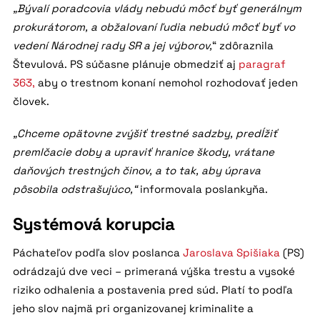
„Bývalí poradcovia vlády nebudú môcť byť generálnym
prokurátorom, a obžalovaní ľudia nebudú môcť byť vo
vedení Národnej rady SR a jej výborov,
“ zdôraznila
Števulová. PS súčasne plánuje obmedziť aj
paragraf
363,
aby o trestnom konaní nemohol rozhodovať jeden
človek.
„Chceme opätovne zvýšiť trestné sadzby, predĺžiť
premlčacie doby a upraviť hranice škody, vrátane
daňových trestných činov, a to tak, aby úprava
pôsobila odstrašujúco,“
informovala poslankyňa.
Systémová korupcia
Páchateľov podľa slov poslanca
Jaroslava Spišiaka
(PS)
odrádzajú dve veci – primeraná výška trestu a vysoké
riziko odhalenia a postavenia pred súd. Platí to podľa
jeho slov najmä pri organizovanej kriminalite a