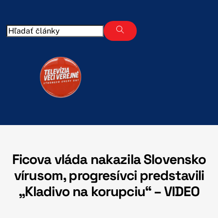
Skip
to
content
Ficova vláda nakazila Slovensko
vírusom, progresívci predstavili
„Kladivo na korupciu“ – VIDEO