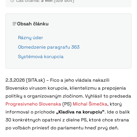
Čas čítania:
3 min
(529 slov)
Obsah článku
Rázny úder
Obmedzenie paragrafu 363
Systémová korupcia
2.3.2026 (SITA.sk) – Fico a jeho vládala nakazili
Slovensko vírusom korupcie, klientelizmu a prepojenia
politiky s organizovaným zločinom. Vyhlásil to predseda
Progresívneho Slovenska
(PS)
Michal Šimečka
, ktorý
informoval o príchode
„Kladiva na korupciu“
. Ide o balík
30 konkrétnych opatrení z dielne PS, ktoré chce strana
po voľbách priniesť do parlamentu hneď prvý deň.