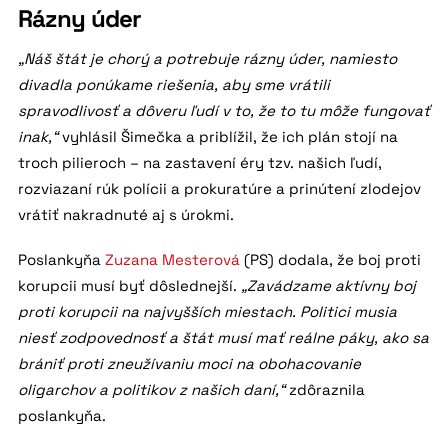
Rázny úder
„Náš štát je chorý a potrebuje rázny úder, namiesto
divadla ponúkame riešenia, aby sme vrátili
spravodlivosť a dôveru ľudí v to, že to tu môže fungovať
inak,“
vyhlásil Šimečka a priblížil, že ich plán stojí na
troch pilieroch – na zastavení éry tzv. našich ľudí,
rozviazaní rúk polícii a prokuratúre a prinútení zlodejov
vrátiť nakradnuté aj s úrokmi.
Poslankyňa
Zuzana Mesterová
(PS) dodala, že boj proti
korupcii musí byť dôslednejší.
„Zavádzame aktívny boj
proti korupcii na najvyšších miestach. Politici musia
niesť zodpovednosť a štát musí mať reálne páky, ako sa
brániť proti zneužívaniu moci na obohacovanie
oligarchov a politikov z našich daní,“
zdôraznila
poslankyňa.