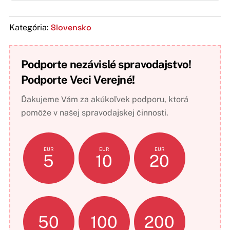
Slovensko
Kategória:
Podporte nezávislé spravodajstvo!
Podporte Veci Verejné!
Ďakujeme Vám za akúkoľvek podporu, ktorá
pomôže v našej spravodajskej činnosti.
EUR
EUR
EUR
5
10
20
50
100
200