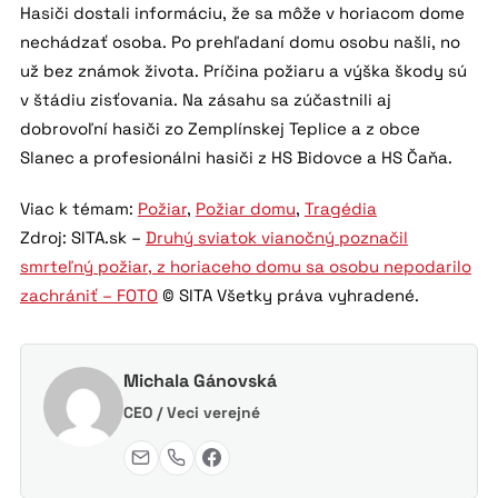
Hasiči dostali informáciu, že sa môže v horiacom dome
nechádzať osoba. Po prehľadaní domu osobu našli, no
už bez známok života. Príčina požiaru a výška škody sú
v štádiu zisťovania. Na zásahu sa zúčastnili aj
dobrovoľní hasiči zo Zemplínskej Teplice a z obce
Slanec a profesionálni hasiči z HS Bidovce a HS Čaňa.
Viac k témam:
Požiar
,
Požiar domu
,
Tragédia
Zdroj: SITA.sk –
Druhý sviatok vianočný poznačil
smrteľný požiar, z horiaceho domu sa osobu nepodarilo
zachrániť – FOTO
© SITA Všetky práva vyhradené.
Michala Gánovská
CEO / Veci verejné