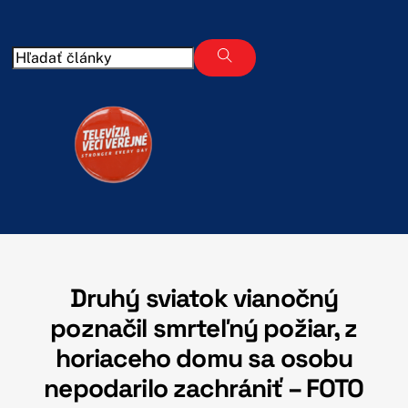
Skip
to
content
Druhý sviatok vianočný
poznačil smrteľný požiar, z
horiaceho domu sa osobu
nepodarilo zachrániť – FOTO