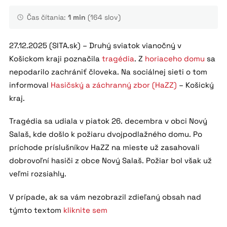
Čas čítania:
1 min
(164 slov)
27.12.2025 (SITA.sk) – Druhý sviatok vianočný v
Košickom kraji poznačila
tragédia
. Z
horiaceho domu
sa
nepodarilo zachrániť človeka. Na sociálnej sieti o tom
informoval
Hasičský a záchranný zbor (HaZZ)
– Košický
kraj.
Tragédia sa udiala v piatok 26. decembra v obci Nový
Salaš, kde došlo k požiaru dvojpodlažného domu. Po
príchode príslušníkov HaZZ na mieste už zasahovali
dobrovoľní hasiči z obce Nový Salaš. Požiar bol však už
veľmi rozsiahly.
V prípade, ak sa vám nezobrazil zdieľaný obsah nad
týmto textom
kliknite sem