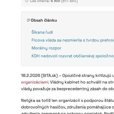
Čas čítania:
4 min
(617 slov)
Obsah článku
Šikana ľudí
Ficova vláda sa nezmierila s tvrdou prehro
Morálny rozpor
KDH nedovolí rozvrat občianskej spoločno
18.2.2026 (SITA.sk) – Opozičné strany kritizujú
organizáciami
. Vládny kabinet ho schválil na 
vlády považuje za bezprecedentný zásah do obč
Netýka sa totiž len organizácií s podporou štátu
dobrovoľných hasičov, združenia pomáhajúce 
združenia zamerané na ochranu pamiatok. Podľ