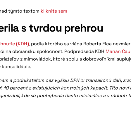
h nad týmto textom
kliknite sem
erila s tvrdou prehrou
hnutie (KDH)
, podľa ktorého sa vláda Roberta Fica nezmieri
očí na občiansku spoločnosť. Podpredseda KDH
Marián Čau
priateľov z mimovládok, ktoré spolu s dobrovoľníkmi suplujú
e konsolidácie.
inám a podnikateľom cez vyššiu DPH či transakčnú daň, zra
 10 percent z existujúcich kontrolných kapacít. Títo noví 
ganizácií, kde sú pochybenia často minimálne a v rádoch t