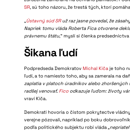
SR
, sú toho názoru, že trestá tých, ktorí pomáh
„
Ústavný súd SR
už raz jasne povedal, že zásah
Napriek tomu vláda Roberta Fica otvorene deklar
právnemu štátu
,” myslí si členka predsedníctv
Šikana ľudí
Podpredseda Demokratov
Michal Kiča
je toho n
ľudí, a to namiesto toho, aby sa zamerala na da
zaplatia v platoch úradníkov alebo zhoršených
radšej venovať.
Fico
odkazuje ľuďom: životy vá
vraví Kiča.
Demokrati hovoria o čistom pokrytectve vládny
verejne pózovali, napríklad po boku dobrovoľní
podľa politického subjektu robí vláda „
nepriateľ