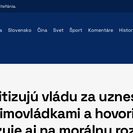
Štefánia
.
a
Slovensko
Čína
Svet
Šport
Komentáre
Histo
tizujú vládu za uzne
imovládkami a hovoria
je aj na morálny ro