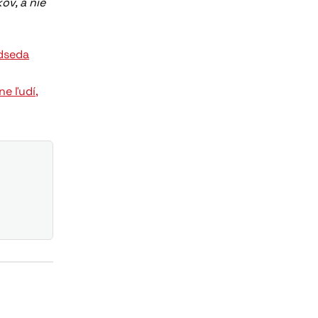
ov, a nie
dseda
ne ľudí,