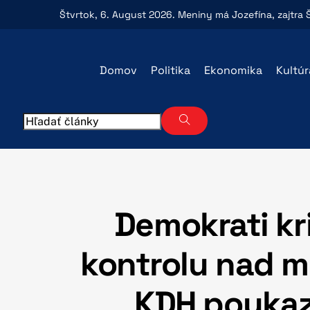
Skip
Štvrtok
, 6. August 2026.
Meniny má
Jozefína
, zajtra
to
content
Domov
Politika
Ekonomika
Kultúr
Demokrati kri
kontrolu nad m
KDH poukazu