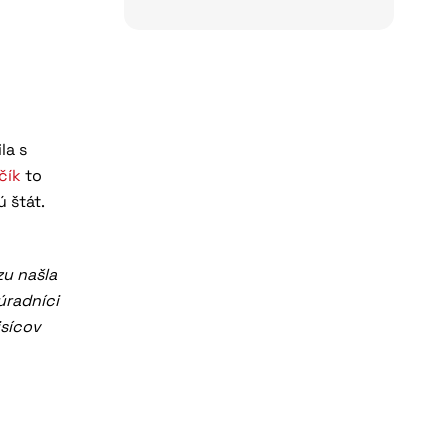
la s
čík
to
 štát.
zu našla
úradníci
isícov