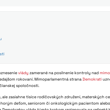
u
sti
 uznesenie
vlády
zamerané na posilnenie kontroly nad
mimo
stredajšom rokovaní. Mimoparlamentná strana
Demokrati
uzn
ianskej spoločnosti.
, ale zasiahne tisíce rodičovských združení, materských ce
chorým deťom, seniorom či onkologickým pacientom aleb
a Demokratov vláda týmto krokom rezignovala na rešpekt 