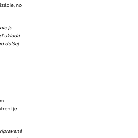
izácie, no
nie je
eď ukladá
od ďalšej
ým
trení je
pripravené