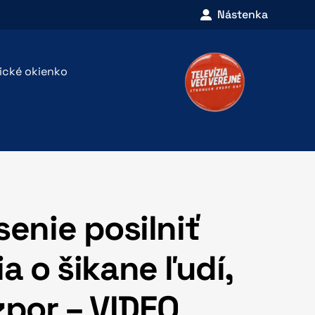
Nástenka
rické okienko
senie posilniť
 o šikane ľudí,
zpor – VIDEO