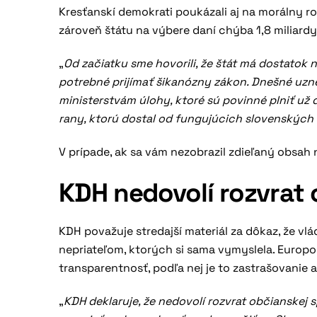
Kresťanskí demokrati poukázali aj na morálny ro
zároveň štátu na výbere daní chýba 1,8 miliard
„
Od začiatku sme hovorili, že štát má dostatok n
potrebné prijímať šikanózny zákon. Dnešné uzn
ministerstvám úlohy, ktoré sú povinné plniť už d
rany, ktorú dostal od fungujúcich slovenských 
V prípade, ak sa vám nezobrazil zdieľaný obsa
KDH nedovolí rozvrat 
KDH považuje stredajší materiál za dôkaz, že vlá
nepriateľom, ktorých si sama vymyslela. Europ
transparentnosť, podľa nej je to zastrašovanie a
„
KDH deklaruje, že nedovolí rozvrat občianskej s