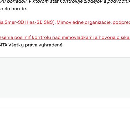
u poriadok, v ktorom štát kontroluje zlodejov a podvodník
vrelo hnutie.
cia Smer-SD Hlas-SD SNS)
,
Mimovládne organizácie
,
podpre
esenie posilniť kontrolu nad mimovládkami a hovoria o šika
ITA Všetky práva vyhradené.