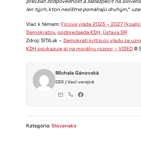
prevziať zodpovednosť a zabezpečiť na Slovensk
len tých, ktorí nezištne pomáhajú druhým
,“ uza
Viac k témam:
Ficova vláda 2023 – 2027 (koalí
Demokratov
,
podpredseda KDH
,
Ústava SR
Zdroj: SITA.sk –
Demokrati kritizujú vládu za uzn
KDH poukazuje aj na morálny rozpor – VIDEO
© S
Michala Gánovská
CEO / Veci verejné
Slovensko
Kategória: