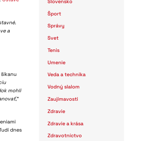
Slovensko
Šport
stavné.
Správy
ave a
Svet
Tenis
Umenie
 šikanu
Veda a technika
ciu
Vodný slalom
dok mohli
anovať
,”
Zaujímavosti
Zdravie
ženiami
Zdravie a krása
ľudí dnes
Zdravotníctvo