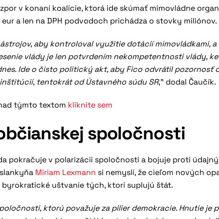
zpor v konaní koalície, ktorá ide skúmať mimovládne organ
y eur a len na DPH podvodoch prichádza o stovky miliónov.
ástrojov, aby kontroloval využitie dotácií mimovládkami, a 
esenie vlády je len potvrdením nekompetentnosti vlády, k
nes. Ide o čisto politický akt, aby Fico odvrátil pozornosť 
inštitúcií, tentokrát od Ústavného súdu SR
,” dodal Čaučík.
h nad týmto textom
kliknite sem
občianskej spoločnosti
da pokračuje v polarizácii spoločnosti a bojuje proti údajn
oslankyňa
Miriam Lexmann
si nemyslí, že cieľom nových opa
 byrokratické uštvanie tých, ktorí suplujú štát.
poločnosti, ktorú považuje za pilier demokracie. Hnutie je 