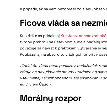
V prípade, ak sa vám nezobrazil zdieľaný obsa
Ficova vláda sa nezmi
Ku kritike sa pridalo aj
Kresťanskodemokratické 
tvrdou prehrou na ústavnom súde a naďalej út
považuje za návrat k praktikám vytvárania si ne
Poukázal aj na absurditu vládnych priorít v čas
„
Zatiaľ čo vláda berie peniaze z peňaženiek rod
zdroje na navyšovanie stavov úradníkov o aspoň
však nemajú slúžiť občanom, ale šikanovaniu or
eur
,” vraví Čaučík.
Morálny rozpor