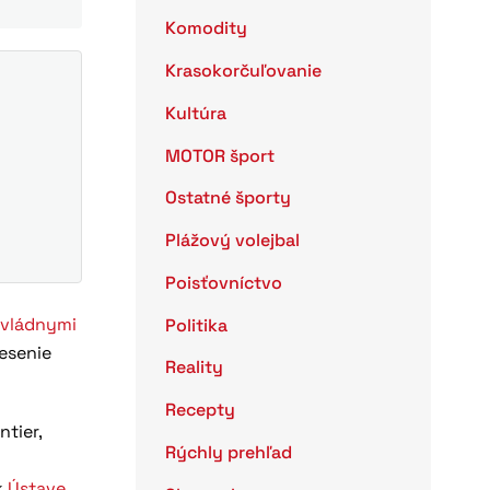
Komodity
Krasokorčuľovanie
Kultúra
MOTOR šport
Ostatné športy
Plážový volejbal
Poisťovníctvo
vládnymi
Politika
esenie
Reality
Recepty
ntier,
Rýchly prehľad
o
k
Ústave