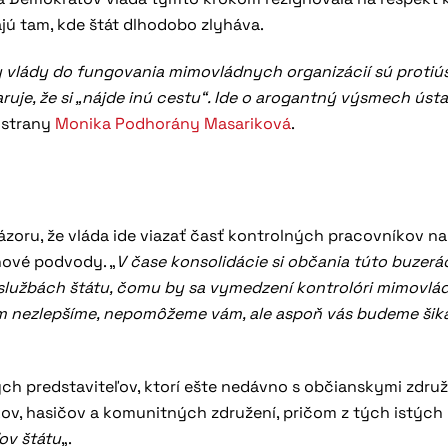
ajú tam, kde štát dlhodobo zlyháva.
y vlády do fungovania mimovládnych organizácií sú protiú
uje, že si „nájde inú cestu“. Ide o arogantný výsmech úst
a strany
Monika Podhorány Masariková
.
ázoru, že vláda ide viazať časť kontrolných pracovníkov na
ňové podvody. „
V čase konsolidácie si občania túto buzerá
 službách štátu, čomu by sa vymedzení kontrolóri mimovlá
m nezlepšíme, nepomôžeme vám, ale aspoň vás budeme šik
ch predstaviteľov, ktorí ešte nedávno s občianskymi zdru
kov, hasičov a komunitných združení, pričom z tých istých 
ov štátu
„.