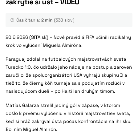
zakrytie si úst – VIDEO
Čas čítania:
2 min
(338 slov)
20.6.2026 (SITA.sk) – Nové pravidlá FIFA učinili radikálny
krok vo vylúčení Miguela Almiróna.
Paraguaj zdolal na futbalových majstrovstvách sveta
Turecko 1:0, čo udržalo jeho nádeje na postup a zároveň
zaručilo, že spoluorganizátori USA vyhrajú skupinu D a
tiež to, že čierny kôň turnaja sa s podujatím rozlúči v
nasledujúcom dueli – po Haiti len druhým tímom.
Matías Galarza strelil jediný gól v zápase, v ktorom
došlo k prvému vylúčeniu v histórii majstrovstiev sveta,
keď si hráč zakrýval ústa počas konfrontácie na ihrisku.
Bol ním Miguel Almirón.