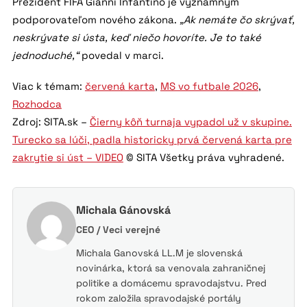
Prezident FIFA Gianni Infantino je významným
podporovateľom nového zákona.
„Ak nemáte čo skrývať,
neskrývate si ústa, keď niečo hovoríte. Je to také
jednoduché,“
povedal v marci.
Viac k témam:
červená karta
,
MS vo futbale 2026
,
Rozhodca
Zdroj: SITA.sk –
Čierny kôň turnaja vypadol už v skupine.
Turecko sa lúči, padla historicky prvá červená karta pre
zakrytie si úst – VIDEO
© SITA Všetky práva vyhradené.
Michala Gánovská
CEO / Veci verejné
Michala Ganovská LL.M je slovenská
novinárka, ktorá sa venovala zahraničnej
politike a domácemu spravodajstvu. Pred
rokom založila spravodajské portály