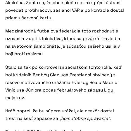
Almiróna. Zdalo sa, že chce niečo so zakrytými ústami
povedať protihráčovi, zasiahol VAR a po kontrole dostal
priamu červenú kartu.
Medzinárodná futbalová federácia toto rozhodnutie
oznámila v apríli. Iniciatíva, ktorá sa prvýkrát zaviedla
na svetovom šampionáte, je súčasťou širšieho úsilia v
boji proti rasizmu.
Stalo sa tak po kontroverzii začiatkom tohto roka, keď
bol krídelník Benficy Gianluca Prestianni obvinený z
rasovo motivovaného urážania hviezdy Realu Madrid
Viníciusa Júniora počas februárového zápasu Ligy
majstrov.
Hráč poprel, že by súpera urážal, ale neskôr dostal
trest na šesť zápasov za
„homofóbne správanie“
.