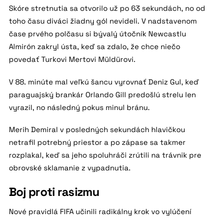
Skóre stretnutia sa otvorilo už po 63 sekundách, no od
toho času diváci žiadny gól nevideli. V nadstavenom
čase prvého polčasu si bývalý útočník Newcastlu
Almirón zakryl ústa, keď sa zdalo, že chce niečo
povedať Turkovi Mertovi Müldürovi.
V 88. minúte mal veľkú šancu vyrovnať Deniz Gul, keď
paraguajský brankár Orlando Gill predošlú strelu len
vyrazil, no následný pokus minul bránu.
Merih Demiral v posledných sekundách hlavičkou
netrafil potrebný priestor a po zápase sa takmer
rozplakal, keď sa jeho spoluhráči zrútili na trávnik pre
obrovské sklamanie z vypadnutia.
Boj proti rasizmu
Nové pravidlá FIFA učinili radikálny krok vo vylúčení