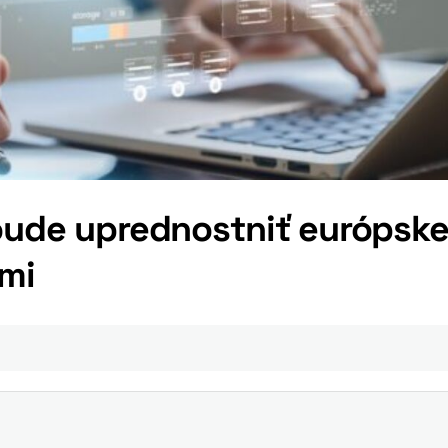
cloude uprednostniť európsk
ými