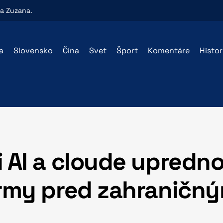
ra
Zuzana
.
a
Slovensko
Čína
Svet
Šport
Komentáre
Histo
i AI a cloude upredn
irmy pred zahraničný