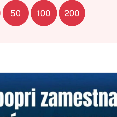
50
100
200