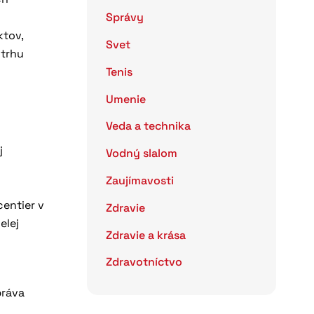
Správy
ktov,
Svet
 trhu
Tenis
Umenie
Veda a technika
j
Vodný slalom
Zaujímavosti
entier v
Zdravie
elej
Zdravie a krása
Zdravotníctvo
práva