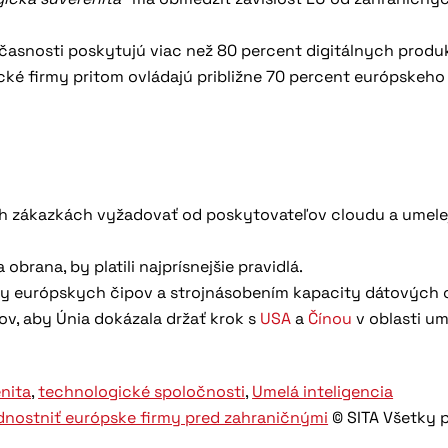
časnosti poskytujú viac než 80 percent digitálnych produ
rické firmy pritom ovládajú približne 70 percent európskeho
ch zákazkách vyžadovať od poskytovateľov cloudu a umele
obrana, by platili najprísnejšie pravidlá.
by európskych čipov a strojnásobením kapacity dátových c
ov, aby Únia dokázala držať krok s
USA
a
Čínou
v oblasti um
enita
,
technologické spoločnosti
,
Umelá inteligencia
ednostniť európske firmy pred zahraničnými
© SITA Všetky 