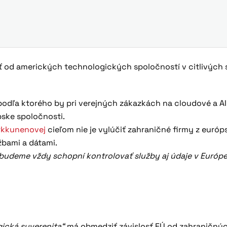
losť od amerických technologických spoločností v citlivých
 podľa ktorého by pri verejných zákazkách na cloudové a AI
pske spoločnosti.
rkkunenovej
cieľom nie je vylúčiť zahraničné firmy z euró
žbami a dátami.
 budeme vždy schopní kontrolovať služby aj údaje v Európe
ická suverenita“
má obmedziť závislosť EÚ od zahraničný