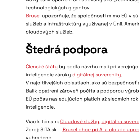
technologických gigantov.
Brusel
upozorňuje, že spoločnosti mimo EÚ v sú
služieb a infraštruktúry využívanej v Únii. Ame
cloudových služieb.
Štedrá podpora
Členské štáty
by podľa návrhu mali pri verejný
inteligencie záruky
digitálnej suverenity
.
V najcitlivejších oblastiach, ako sú bezpečnosť a 
Balík opatrení zároveň počíta s podporou výro
EÚ počas nasledujúcich piatich až siedmich rok
inteligencie.
Viac k témam:
Cloudové služby
,
digitálna suver
Zdroj: SITA.sk –
Brusel chce pri AI a cloude upr
vyhradené.