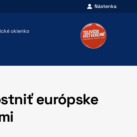
Nástenka
rické okienko
ostniť európske
mi