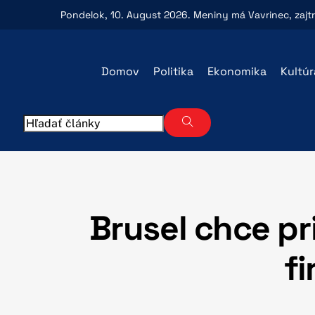
Skip
Pondelok
, 10. August 2026.
Meniny má
Vavrinec
, zajt
to
content
Domov
Politika
Ekonomika
Kultúr
Brusel chce pr
f