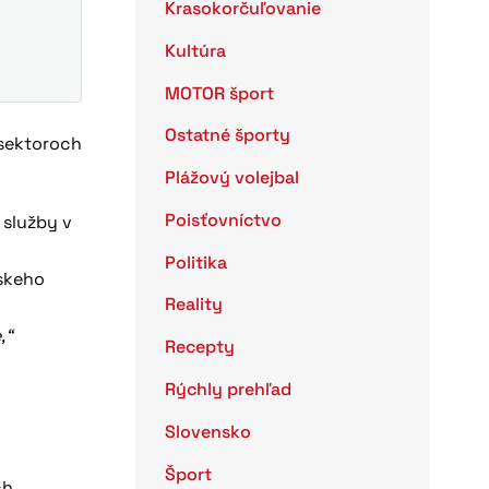
Krasokorčuľovanie
Kultúra
MOTOR šport
Ostatné športy
 sektoroch
Plážový volejbal
Poisťovníctvo
 služby v
Politika
pskeho
Reality
,“
Recepty
Rýchly prehľad
Slovensko
Šport
ch