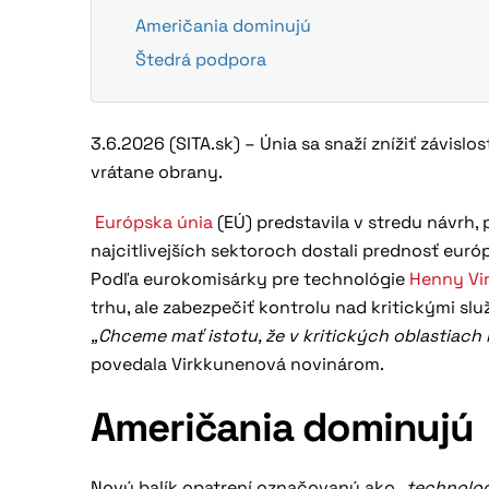
Američania dominujú
Štedrá podpora
3.6.2026 (SITA.sk) – Únia sa snaží znížiť závis
vrátane obrany.
Európska únia
(EÚ) predstavila v stredu návrh,
najcitlivejších sektoroch dostali prednosť euró
Podľa eurokomisárky pre technológie
Henny Vi
trhu, ale zabezpečiť kontrolu nad kritickými slu
„Chceme mať istotu, že v kritických oblastiach
povedala Virkkunenová novinárom.
Američania dominujú
Nový balík opatrení označovaný ako
„technolog