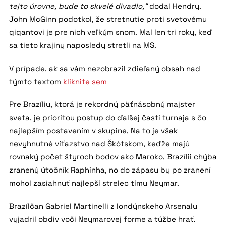
tejto úrovne, bude to skvelé divadlo,“
dodal Hendry.
John McGinn podotkol, že stretnutie proti svetovému
gigantovi je pre nich veľkým snom. Mal len tri roky, keď
sa tieto krajiny naposledy stretli na MS.
V prípade, ak sa vám nezobrazil zdieľaný obsah nad
týmto textom
kliknite sem
Pre Brazíliu, ktorá je rekordný päťnásobný majster
sveta, je prioritou postup do ďalšej časti turnaja s čo
najlepším postavením v skupine. Na to je však
nevyhnutné víťazstvo nad Škótskom, keďže majú
rovnaký počet štyroch bodov ako Maroko. Brazílii chýba
zranený útočník Raphinha, no do zápasu by po zranení
mohol zasiahnuť najlepší strelec tímu Neymar.
Brazílčan Gabriel Martinelli z londýnskeho Arsenalu
vyjadril obdiv voči Neymarovej forme a túžbe hrať.