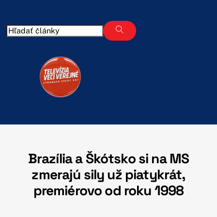
Skip
to
content
Brazília a Škótsko si na MS
zmerajú sily už piatykrát,
premiérovo od roku 1998