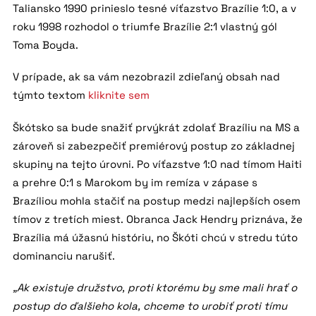
Taliansko 1990 prinieslo tesné víťazstvo Brazílie 1:0, a v
roku 1998 rozhodol o triumfe Brazílie 2:1 vlastný gól
Toma Boyda.
V prípade, ak sa vám nezobrazil zdieľaný obsah nad
týmto textom
kliknite sem
Škótsko sa bude snažiť prvýkrát zdolať Brazíliu na MS a
zároveň si zabezpečiť premiérový postup zo základnej
skupiny na tejto úrovni. Po víťazstve 1:0 nad tímom Haiti
a prehre 0:1 s Marokom by im remíza v zápase s
Brazíliou mohla stačiť na postup medzi najlepších osem
tímov z tretích miest. Obranca Jack Hendry priznáva, že
Brazília má úžasnú históriu, no Škóti chcú v stredu túto
dominanciu narušiť.
„Ak existuje družstvo, proti ktorému by sme mali hrať o
postup do ďalšieho kola, chceme to urobiť proti tímu