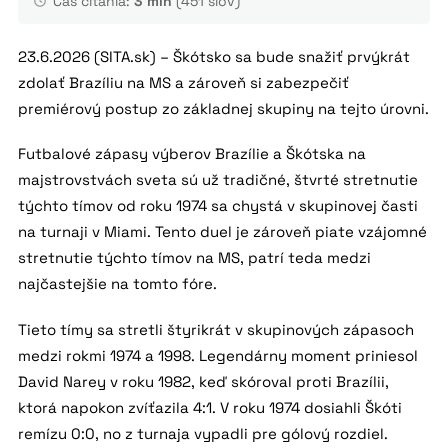
Čas čítania:
3 min
(451 slov)
23.6.2026 (SITA.sk) – Škótsko sa bude snažiť prvýkrát
zdolať Brazíliu na MS a zároveň si zabezpečiť
premiérový postup zo základnej skupiny na tejto úrovni.
Futbalové zápasy výberov Brazílie a Škótska na
majstrovstvách sveta sú už tradičné, štvrté stretnutie
týchto tímov od roku 1974 sa chystá v skupinovej časti
na turnaji v Miami. Tento duel je zároveň piate vzájomné
stretnutie týchto tímov na MS, patrí teda medzi
najčastejšie na tomto fóre.
Tieto tímy sa stretli štyrikrát v skupinových zápasoch
medzi rokmi 1974 a 1998. Legendárny moment priniesol
David Narey v roku 1982, keď skóroval proti Brazílii,
ktorá napokon zvíťazila 4:1. V roku 1974 dosiahli Škóti
remízu 0:0, no z turnaja vypadli pre gólový rozdiel.