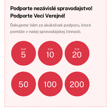
Podporte nezávislé spravodajstvo!
Podporte Veci Verejné!
Ďakujeme Vám za akúkoľvek podporu, ktorá
pomôže v našej spravodajskej činnosti.
EUR
EUR
EUR
5
10
20
50
100
200