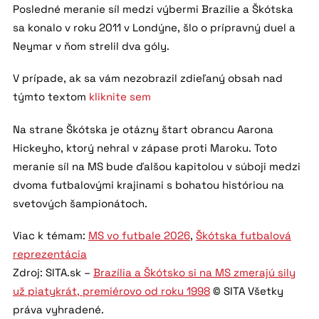
Posledné meranie síl medzi výbermi Brazílie a Škótska
sa konalo v roku 2011 v Londýne, šlo o prípravný duel a
Neymar v ňom strelil dva góly.
V prípade, ak sa vám nezobrazil zdieľaný obsah nad
týmto textom
kliknite sem
Na strane Škótska je otázny štart obrancu Aarona
Hickeyho, ktorý nehral v zápase proti Maroku. Toto
meranie síl na MS bude ďalšou kapitolou v súboji medzi
dvoma futbalovými krajinami s bohatou históriou na
svetových šampionátoch.
Viac k témam:
MS vo futbale 2026
,
Škótska futbalová
reprezentácia
Zdroj: SITA.sk –
Brazília a Škótsko si na MS zmerajú sily
už piatykrát, premiérovo od roku 1998
© SITA Všetky
práva vyhradené.