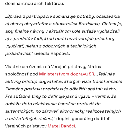
dominantnou architektúrou.
„
Správa z participácie sumarizuje potreby, očakávania
aj obavy obyvateľov a obyvateliek Bratislavy. Cieľom je,
aby finálne návrhy v aktuálnom kole súťaže vychádzali
aj z predstáv ľudí, ktorí budú nové verejné priestory
využívať, nielen z odborných a technických
požiadaviek
,“ uviedla Hapčová.
Vlastníkom územia sú Verejné prístavy, štátna
spoločnosť pod
Ministerstvom dopravy SR
. „
Teší nás
aktívny prístup obyvateľov, ktorých vízia transformácie
Zimného prístavu predstavuje dôležitú spätnú väzbu.
Pre súťažné tímy to definuje jasnú výzvu – veríme, že
dokážu tieto očakávania úspešne pretaviť do
autentických, no zároveň ekonomicky realizovateľných
a udržateľných riešení
,” doplnil generálny riaditeľ
Verejných prístavov
Matej Danóci
.