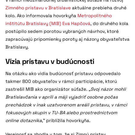
Zimného prístavu v Bratislave
aktuálne prebieha druhé
kolo. Ako informovala hovorkyňa
Metropolitného
inštitútu Bratislavy (MIB)
Eva Hapčová
, do druhého kola
postúpilo sedem porotou vybraných návrhov, ktoré
zapracúvajú pripomienky poroty aj názory obyvateľstva
Bratislavy.
Vízia prístavu v budúcnosti
Na otázku ako vidia budúcnosť prístavu odpovedalo
takmer 800 obyvateľov v rámci participácie, ktorú
zastrešil MIB ako organizátor súťaže. „
Svoj názor mohli
Bratislavčania v apríli a máji vyjadriť osobne počas
prechádzok v inak uzatvorenom areáli prístavu, v rámci
fokusových skupín v TU-BA alebo prostredníctvom
online dotazníka
,“ priblížila hovorkyňa.
Verejnosť sa zhodla v tom, že si Zimný prístav