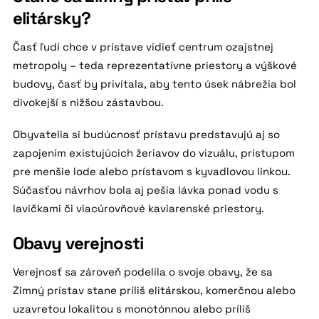
elitársky?
Časť ľudí chce v prístave vidieť centrum ozajstnej
metropoly – teda reprezentatívne priestory a výškové
budovy, časť by privítala, aby tento úsek nábrežia bol
divokejší s nižšou zástavbou.
Obyvatelia si budúcnosť prístavu predstavujú aj so
zapojením existujúcich žeriavov do vizuálu, prístupom
pre menšie lode alebo prístavom s kyvadlovou linkou.
Súčasťou návrhov bola aj pešia lávka ponad vodu s
lavičkami či viacúrovňové kaviarenské priestory.
Obavy verejnosti
Verejnosť sa zároveň podelila o svoje obavy, že sa
Zimný prístav stane príliš elitárskou, komerčnou alebo
uzavretou lokalitou s monotónnou alebo príliš