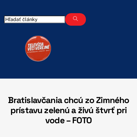
Skip
to
content
Bratislavčania chcú zo Zimného
prístavu zelenú a živú štvrť pri
vode – FOTO