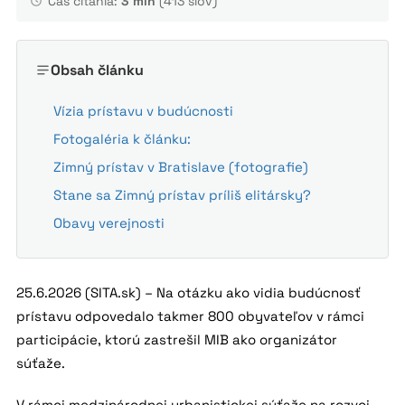
Čas čítania:
3 min
(413 slov)
Obsah článku
Vízia prístavu v budúcnosti
Fotogaléria k článku:
Zimný prístav v Bratislave (fotografie)
Stane sa Zimný prístav príliš elitársky?
Obavy verejnosti
25.6.2026 (SITA.sk) – Na otázku ako vidia budúcnosť
prístavu odpovedalo takmer 800 obyvateľov v rámci
participácie, ktorú zastrešil MIB ako organizátor
súťaže.
V rámci medzinárodnej urbanistickej súťaže na rozvoj