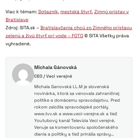
Viac k témam:
Dotazník
,
mestská štvrť
,
Zimný prístav v
Bratislave
Zdroj: SITA.sk –
Bratislavčania chcú zo Zimného prístavu
zelenú a živú štvrť pri vode – FOTO
© SITA Všetky práva
vyhradené.
Michala Gánovská
CEO / Veci verejné
Michala Ganovská LL.M je slovenská
novinárka, ktorá sa venovala zahraničnej
politike a domácemu spravodajstvu. Pred
rokom založila spravodajské portály
www.tvv.sk a www.veci-verejne.sk a tiež
Youtubový kanál Televízia Veci verejné.
Venuje sa komentovaniu spoločenského
diania a politiky a tiež prináša správy…