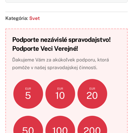
Svet
Kategória:
Podporte nezávislé spravodajstvo!
Podporte Veci Verejné!
Ďakujeme Vám za akúkoľvek podporu, ktorá
pomôže v našej spravodajskej činnosti.
EUR
EUR
EUR
5
10
20
50
100
200