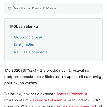
Čas čítania:
2 min
(232 slov)
Obsah článku
Slobodný človek
Krutý režim
Najvyššie ocenenie
17.6.2026 (SITA.sk) – Bieloruský novinár vyzval na
podporu demokracie v Bielorusku a upozornil na stovky
politických väzňov.
Bieloruský novinár a aktivista
Andrzej Poczobut
,
ktorého režim
Alexandra Lukašenka
väznil od roku 2021
do apríla 2026, si v stredu v
Európskom parlamente
(EP)