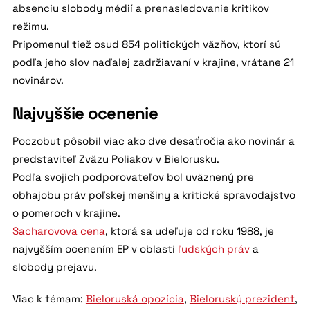
absenciu slobody médií a prenasledovanie kritikov
režimu.
Pripomenul tiež osud 854 politických väzňov, ktorí sú
podľa jeho slov naďalej zadržiavaní v krajine, vrátane 21
novinárov.
Najvyššie ocenenie
Poczobut pôsobil viac ako dve desaťročia ako novinár a
predstaviteľ Zväzu Poliakov v Bielorusku.
Podľa svojich podporovateľov bol uväznený pre
obhajobu práv poľskej menšiny a kritické spravodajstvo
o pomeroch v krajine.
Sacharovova cena
, ktorá sa udeľuje od roku 1988, je
najvyšším ocenením EP v oblasti
ľudských práv
a
slobody prejavu.
Viac k témam:
Bieloruská opozícia
,
Bieloruský prezident
,