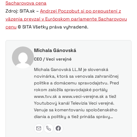
Sacharovova cena
Zdroj: SITA.sk –
Andrzej Poczobut si po prepustení z
väzenia prevzal v Európskom parlamente Sacharovovu
cenu
© SITA Všetky práva vyhradené.
Michala Gánovská
CEO / Veci verejné
Michala Ganovská LL.M je slovenská
novinárka, ktorá sa venovala zahraničnej
politike a domácemu spravodajstvu. Pred
rokom založila spravodajské portály
www.tvv.sk a www.veci-verejne.sk a tiež
Youtubový kanál Televízia Veci verejné.
Venuje sa komentovaniu spoločenského
diania a politiky a tiež prináša správy…