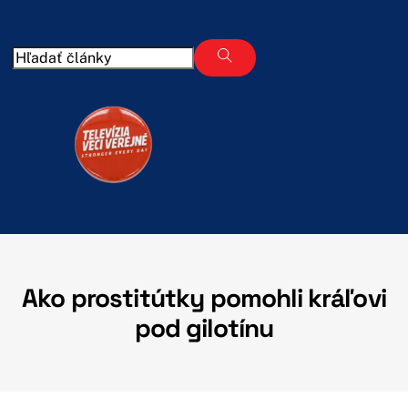
Skip
to
content
Ako prostitútky pomohli kráľovi
pod gilotínu