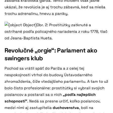
zasiahla kráľovská garda. Tento incident však jasne
ukázal, že revolúcia je aj trochu zábavná, keď sa mieša
trochu adrenalínu, hnevu a paniky.
Obr. 2: Prostitútky zatknuté a
ostrihané podľa policajného nariadenia z roku 1778, tlač
od Jeana-Baptista Hueta.
Revolučné „orgie“: Parlament ako
swingers klub
Pochod sa vrátil späť do Paríža a z celej tej
nespokojnosti vtrhol do budovy Ústavodarného
zhromaždenia, čiže vtedajšieho parlamentu. A tam to už
bolo čisto profesionálne: prostitútky si vybrali svojich
poslancov a postarali sa o nich
„podľa najlepších
schopností“
. Nedá sa presne určiť, koľko poslancov,
medzi nimi aj zastupitelia
duchovenstva
, boli na