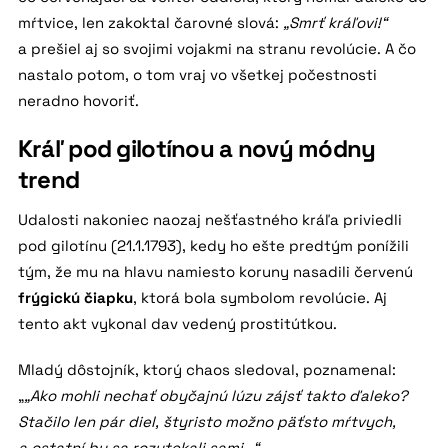
mŕtvice, len zakoktal čarovné slová:
„Smrť kráľovi!“
a prešiel aj so svojimi vojakmi na stranu revolúcie. A čo
nastalo potom, o tom vraj vo všetkej počestnosti
neradno hovoriť.
Kráľ pod gilotínou a nový módny
trend
Udalosti nakoniec naozaj nešťastného kráľa priviedli
pod gilotínu (21.1.1793), kedy ho ešte predtým ponížili
tým, že mu na hlavu namiesto koruny nasadili červenú
frýgickú čiapku
, ktorá bola symbolom revolúcie. Aj
tento akt vykonal dav vedený prostitútkou.
Mladý dôstojník, ktorý chaos sledoval, poznamenal:
„
„Ako mohli nechať obyčajnú lúzu zájsť takto ďaleko?
Stačilo len pár diel, štyristo možno päťsto mŕtvych,
a ostatní by sa rozutekali sami…“