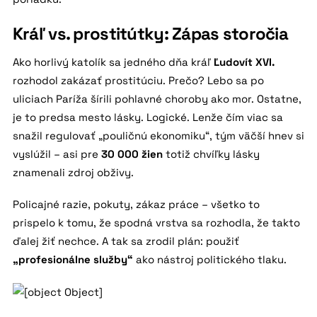
Kráľ vs. prostitútky: Zápas storočia
Ako horlivý katolík sa jedného dňa kráľ
Ľudovít XVI.
rozhodol zakázať prostitúciu. Prečo? Lebo sa po
uliciach Paríža šírili pohlavné choroby ako mor. Ostatne,
je to predsa mesto lásky. Logické. Lenže čím viac sa
snažil regulovať „pouličnú ekonomiku“, tým väčší hnev si
vyslúžil – asi pre
30 000 žien
totiž chvíľky lásky
znamenali zdroj obživy.
Policajné razie, pokuty, zákaz práce – všetko to
prispelo k tomu, že spodná vrstva sa rozhodla, že takto
ďalej žiť nechce. A tak sa zrodil plán: použiť
„profesionálne služby“
ako nástroj politického tlaku.