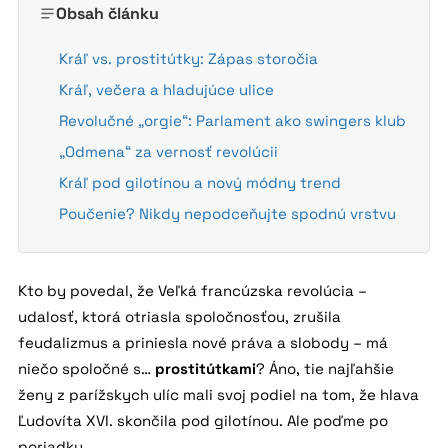
Obsah článku
Kráľ vs. prostitútky: Zápas storočia
Kráľ, večera a hladujúce ulice
Revolučné „orgie“: Parlament ako swingers klub
„Odmena“ za vernosť revolúcii
Kráľ pod gilotínou a nový módny trend
Poučenie? Nikdy nepodceňujte spodnú vrstvu
Kto by povedal, že Veľká francúzska revolúcia –
udalosť, ktorá otriasla spoločnosťou, zrušila
feudalizmus a priniesla nové práva a slobody – má
niečo spoločné s…
prostitútkami
? Áno, tie najľahšie
ženy z parížskych ulíc mali svoj podiel na tom, že hlava
Ľudovíta XVI. skončila pod gilotínou. Ale poďme po
poriadku.