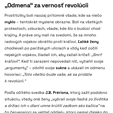
„Odmena“ za vernosť revolúcii
Prostitútky boli naozaj prítomné všade, kde sa niečo
myklo
– tentokrát myslene obrazne. Boli na všetkých
protestoch, vzburách, všade, kde šlo o budúci chod
krajiny. A práve ony mali na svedomí, že sa mnoho
radových vojakov obrátilo proti kráľovi.
Ľahké ženy
chodievali po parížskych uliciach a vždy keď zočili
nejakých vojakov, žiadali ich, aby začali kričať:
„Smrť
kráľovi!“.
Keď tí zarazení nepovedali nič, vytiahli svoje
„argumenty“ – zdvihli svoje
sukne
a ukázali im odmenu
hovoriac:
„Toto všetko bude vaše, ak sa pridáte
k revolúcii.“
Podľa očitého svedka
J.B. Prériona
, ktorý zažil podobnú
situáciu, vtedy oné ženy
„vybrali svoje ňadrá zo živôtika
a držiac ich v dlani umne krútili zadkom ako kačica“
na
čo červenajúci sa veliteľ oddielu, ktorý nemal ďaleko do