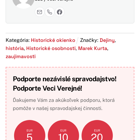
Historické okienko
Dejiny
Kategória:
Značky:
,
história
Historické osobnosti
Marek Kurta
,
,
,
zaujimavosti
Podporte nezávislé spravodajstvo!
Podporte Veci Verejné!
Ďakujeme Vám za akúkoľvek podporu, ktorá
pomôže v našej spravodajskej činnosti.
EUR
EUR
EUR
5
10
20