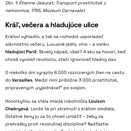
Obr. 1: Étienne Jeaurat, Transport prostitútok z
nemocnice, 1755, Múzeum Carnavalet
Kráľ, večera a hladujúce ulice
Kráľovi vyhladlo, a tak sa rozhodol usporiadať
slávnostnú večeru. Luxusné jedlo, víno – a vonku
hladujúci Paríž
. Skvelý nápad, však? A ako sa hovorí, keď
chceš vyvolať revolúciu, stačí ignorovať hladný dav.
O niekoľko dní vyrazilo 8 000 rozzúrených žien na cestu
do
Versailles
. Medzi nimi približne 3 000 prostitútok,
pripravených „vyjednávať“ po svojom.
Hovorkyňou sa stala mladá robotníčka
Louison
Chabryová
. Lenže tá pri stretnutí s kráľom omdlela.
Ostatné ženy ju za to chceli umlátiť – žeby za
prehrešky proti revolučnej disciplíne? Našťastie