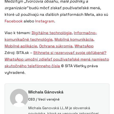
Medzitým
„tvorcovia obsahu, malé podniky a
organizácie“
budú môcť získať používateľské mená,
ktoré už používajú na ďalších platformách Meta, ako sú
Facebook
alebo
Instagram
.
Viac k témam:
Digitálne technológie
,
Informačno-
komunikačné technológie
,
Mobilná komunikácia
,
Mobilné aplikácie
,
Ochrana súkromia
,
WhatsApp
Zdroj: SITA.sk –
Stihnete si rezervovať svoje obľúbené?
WhatsApp umožní zdieľať používateľské mená namiesto
skutočného telefónneho čísla
© SITA Všetky práva
vyhradené.
Michala Gánovská
CEO / Veci verejné
Michala Ganovská LL.M je slovenská
novinárka, ktorá sa venovala zahraničnej