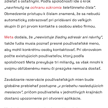
zdieľať s ostatnými. Podľa spoločnosti ide o krok
„navrhnutý na
ochranu súkromia
telefónneho čísla“.
Obmedzenie prístupu k číslam znamená, že sa nebudú
automaticky zobrazovať pri pridávaní do veľkých
skupín či pri prvom kontakte s osobou alebo firmou.
Meta
dodala, že
„neexistuje žiadny adresár ani návrhy“
,
takže ľudia musia poznať presné používateľské meno,
aby mohli konkrétnu osoby kontaktovať. Pri obrovskom
počte existujúcich používateľov, ktorý podľa
spoločnosti Meta prevyšuje tri miliardy, sa však mnohí k
svojmu obľúbenému menu či prezývke nemusia dostať.
Zavádzanie rezervácie používateľských mien bude
globálne prebiehať postupne
„v priebehu nasledujúcich
mesiacov“
, pričom používatelia v jednotlivých krajinách
dostanú upozornenie pri otvorení aplikácie.