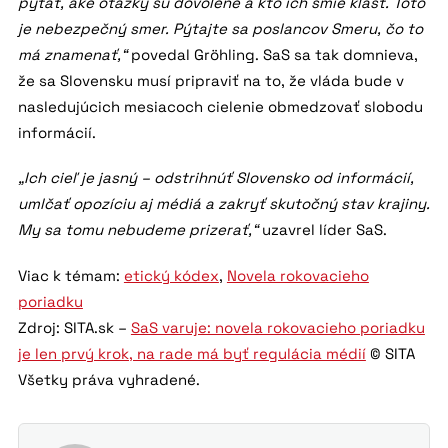
pýtať, aké otázky sú dovolené a kto ich smie klásť. Toto
je nebezpečný smer. Pýtajte sa poslancov Smeru, čo to
má znamenať,“
povedal Gröhling. SaS sa tak domnieva,
že sa Slovensku musí pripraviť na to, že vláda bude v
nasledujúcich mesiacoch cielenie obmedzovať slobodu
informácií.
„Ich cieľ je jasný – odstrihnúť Slovensko od informácií,
umlčať opozíciu aj médiá a zakryť skutočný stav krajiny.
My sa tomu nebudeme prizerať,“
uzavrel líder SaS.
Viac k témam:
etický kódex
,
Novela rokovacieho
poriadku
Zdroj: SITA.sk –
SaS varuje: novela rokovacieho poriadku
je len prvý krok, na rade má byť regulácia médií
© SITA
Všetky práva vyhradené.