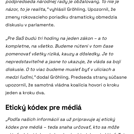
podpredseda národnej rady je obžalovaný. To nie je
názor, to je realita,“
vyhlásil Gröhling. Upozornil, že
zmeny rokovacieho poriadku dramaticky obmedzia
diskusiu v parlamente.
„Pre SaS budú tri hodiny na jeden zákon – a to
kompletne, na všetko. Budeme nútení v tom čase
pomenovať všetky riziká, kauzy a dôsledky. Je to
nepredstaviteľné a jasne to ukazuje, že vláda sa bojí
diskusie. O to viac budeme musieť byť v uliciach a
medzi ľuďmi,“
dodal Gröhling. Predseda strany súčasne
upozornil, že samotná vládna koalícia hovorí o kroku
jeden a kroku dva.
Etický kódex pre médiá
„Podľa našich informácií sa už pripravuje aj etický
kódex pre médiá – teda snaha určovať, kto sa môže