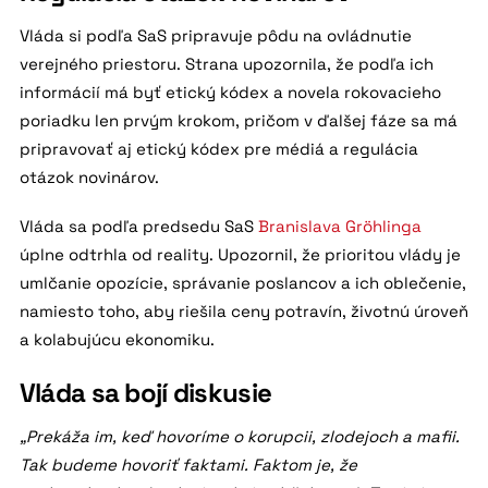
Vláda si podľa SaS pripravuje pôdu na ovládnutie
verejného priestoru. Strana upozornila, že podľa ich
informácií má byť etický kódex a novela rokovacieho
poriadku len prvým krokom, pričom v ďalšej fáze sa má
pripravovať aj etický kódex pre médiá a regulácia
otázok novinárov.
Vláda sa podľa predsedu SaS
Branislava Gröhlinga
úplne odtrhla od reality. Upozornil, že prioritou vlády je
umlčanie opozície, správanie poslancov a ich oblečenie,
namiesto toho, aby riešila ceny potravín, životnú úroveň
a kolabujúcu ekonomiku.
Vláda sa bojí diskusie
„Prekáža im, keď hovoríme o korupcii, zlodejoch a mafii.
Tak budeme hovoriť faktami. Faktom je, že