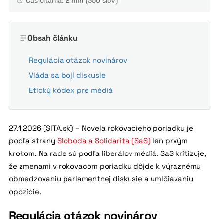
Čas čítania:
2 min
(350 slov)
Obsah článku
Regulácia otázok novinárov
Vláda sa bojí diskusie
Etický kódex pre médiá
27.1.2026 (SITA.sk) – Novela rokovacieho poriadku je
podľa strany
Sloboda a Solidarita (SaS)
len prvým
krokom. Na rade sú podľa liberálov médiá. SaS kritizuje,
že zmenami v rokovacom poriadku dôjde k výraznému
obmedzovaniu parlamentnej diskusie a umlčiavaniu
opozície.
Regulácia otázok novinárov