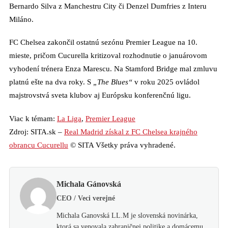
Bernardo Silva z Manchestru City či Denzel Dumfries z Interu
Miláno.
FC Chelsea zakončil ostatnú sezónu Premier League na 10.
mieste, pričom Cucurella kritizoval rozhodnutie o januárovom
vyhodení trénera Enza Marescu. Na Stamford Bridge mal zmluvu
platnú ešte na dva roky. S
„The Blues“
v roku 2025 ovládol
majstrovstvá sveta klubov aj Európsku konferenčnú ligu.
Viac k témam:
La Liga
,
Premier League
Zdroj: SITA.sk –
Real Madrid získal z FC Chelsea krajného
obrancu Cucurellu
© SITA Všetky práva vyhradené.
Michala Gánovská
CEO / Veci verejné
Michala Ganovská LL.M je slovenská novinárka,
ktorá sa venovala zahraničnej politike a domácemu