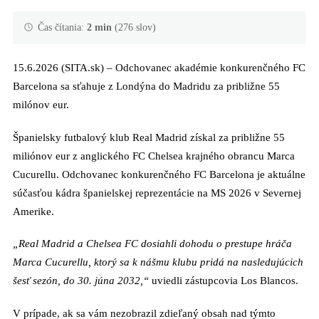
Čas čítania:
2 min
(276 slov)
15.6.2026 (SITA.sk) – Odchovanec akadémie konkurenčného FC
Barcelona sa sťahuje z Londýna do Madridu za približne 55
milónov eur.
Španielsky futbalový klub Real Madrid získal za približne 55
miliónov eur z anglického FC Chelsea krajného obrancu Marca
Cucurellu. Odchovanec konkurenčného FC Barcelona je aktuálne
súčasťou kádra španielskej reprezentácie na MS 2026 v Severnej
Amerike.
„Real Madrid a Chelsea FC dosiahli dohodu o prestupe hráča
Marca Cucurellu, ktorý sa k nášmu klubu pridá na nasledujúcich
šesť sezón, do 30. júna 2032,“
uviedli zástupcovia Los Blancos.
V prípade, ak sa vám nezobrazil zdieľaný obsah nad týmto