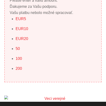
Please enter a valid amount.
Ďakujeme za Vašu podporu.
Vašu platbu nebolo možné spracovať.
EUR
5
EUR
10
EUR
20
50
100
200