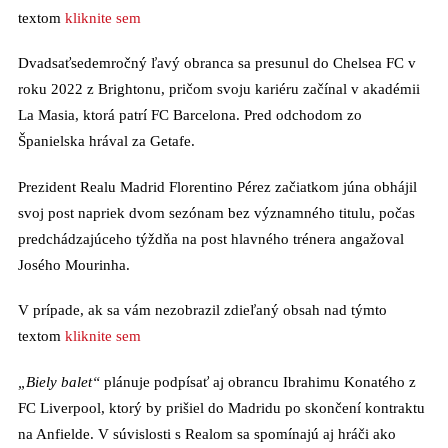
textom
kliknite sem
Dvadsaťsedemročný ľavý obranca sa presunul do Chelsea FC v
roku 2022 z Brightonu, pričom svoju kariéru začínal v akadémii
La Masia, ktorá patrí FC Barcelona. Pred odchodom zo
Španielska hrával za Getafe.
Prezident Realu Madrid Florentino Pérez začiatkom júna obhájil
svoj post napriek dvom sezónam bez významného titulu, počas
predchádzajúceho týždňa na post hlavného trénera angažoval
Josého Mourinha.
V prípade, ak sa vám nezobrazil zdieľaný obsah nad týmto
textom
kliknite sem
„Biely balet“
plánuje podpísať aj obrancu Ibrahimu Konatého z
FC Liverpool, ktorý by prišiel do Madridu po skončení kontraktu
na Anfielde. V súvislosti s Realom sa spomínajú aj hráči ako