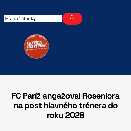
Skip
to
content
FC Paríž angažoval Roseniora
na post hlavného trénera do
roku 2028