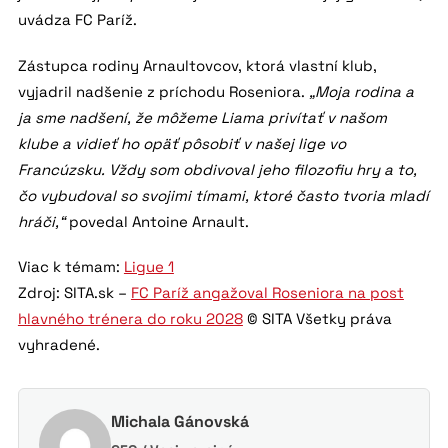
uvádza FC Paríž.
Zástupca rodiny Arnaultovcov, ktorá vlastní klub,
vyjadril nadšenie z príchodu Roseniora.
„Moja rodina a
ja sme nadšení, že môžeme Liama privítať v našom
klube a vidieť ho opäť pôsobiť v našej lige vo
Francúzsku. Vždy som obdivoval jeho filozofiu hry a to,
čo vybudoval so svojimi tímami, ktoré často tvoria mladí
hráči,“
povedal Antoine Arnault.
Viac k témam:
Ligue 1
Zdroj: SITA.sk –
FC Paríž angažoval Roseniora na post
hlavného trénera do roku 2028
© SITA Všetky práva
vyhradené.
Michala Gánovská