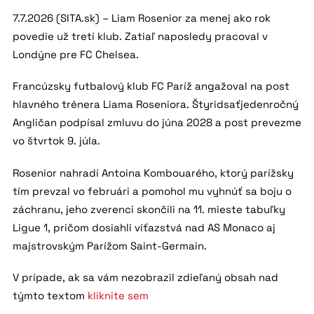
7.7.2026 (SITA.sk) – Liam Rosenior za menej ako rok
povedie už tretí klub. Zatiaľ naposledy pracoval v
Londýne pre FC Chelsea.
Francúzsky futbalový klub FC Paríž angažoval na post
hlavného trénera Liama Roseniora. Štyridsaťjedenročný
Angličan podpísal zmluvu do júna 2028 a post prevezme
vo štvrtok 9. júla.
Rosenior nahradí Antoina Kombouarého, ktorý parížsky
tím prevzal vo februári a pomohol mu vyhnúť sa boju o
záchranu, jeho zverenci skončili na 11. mieste tabuľky
Ligue 1, pričom dosiahli víťazstvá nad AS Monaco aj
majstrovským Parížom Saint-Germain.
V prípade, ak sa vám nezobrazil zdieľaný obsah nad
týmto textom
kliknite sem