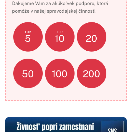
Ďakujeme Vám za akúkoľvek podporu, ktorá
pomôže v našej spravodajskej činnosti.
EUR
EUR
EUR
5
10
20
50
100
200