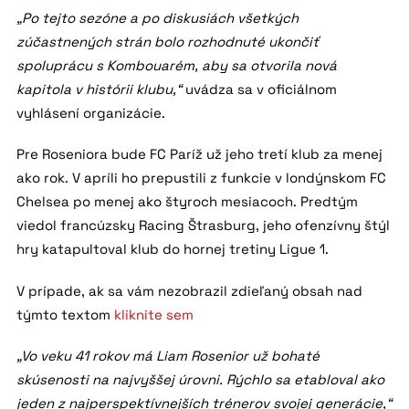
„Po tejto sezóne a po diskusiách všetkých
zúčastnených strán bolo rozhodnuté ukončiť
spoluprácu s Kombouarém, aby sa otvorila nová
kapitola v histórii klubu,“
uvádza sa v oficiálnom
vyhlásení organizácie.
Pre Roseniora bude FC Paríž už jeho tretí klub za menej
ako rok. V apríli ho prepustili z funkcie v londýnskom FC
Chelsea po menej ako štyroch mesiacoch. Predtým
viedol francúzsky Racing Štrasburg, jeho ofenzívny štýl
hry katapultoval klub do hornej tretiny Ligue 1.
V prípade, ak sa vám nezobrazil zdieľaný obsah nad
týmto textom
kliknite sem
„Vo veku 41 rokov má Liam Rosenior už bohaté
skúsenosti na najvyššej úrovni. Rýchlo sa etabloval ako
jeden z najperspektívnejších trénerov svojej generácie,“