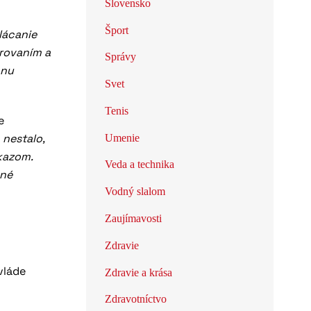
Slovensko
Šport
lácanie
arovaním a
Správy
anu
Svet
Tenis
e
 nestalo,
Umenie
kazom.
Veda a technika
čné
Vodný slalom
Zaujímavosti
Zdravie
vláde
Zdravie a krása
Zdravotníctvo