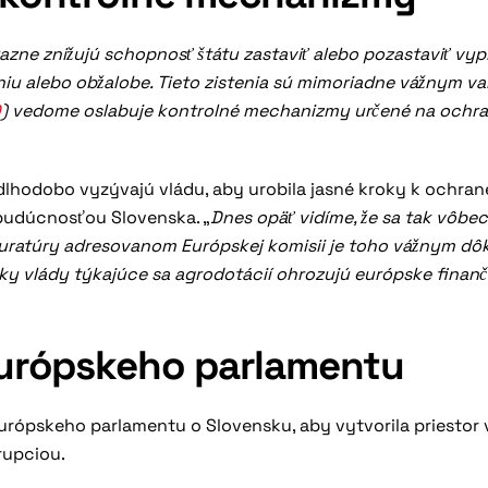
azne znižujú schopnosť štátu zastaviť alebo pozastaviť vyp
haniu alebo obžalobe. Tieto zistenia sú mimoriadne vážnym v
D
) vedome oslabuje kontrolné mechanizmy určené na ochr
dlhodobo vyzývajú vládu, aby urobila jasné kroky k ochran
budúcnosťou Slovenska. „
Dnes opäť vidíme, že sa tak vôbec
okuratúry adresovanom Európskej komisii je toho vážnym dô
oky vlády týkajúce sa agrodotácií ohrozujú európske finan
 Európskeho parlamentu
Európskeho parlamentu o Slovensku, aby vytvorila priestor 
rupciou.