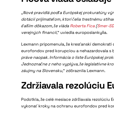
„
Nové pravidlá podľa Európskej prokuratúry výr
dotácií prijímateľom, ktorí čelia trestnému stí
ďalším dôkazom, že vláda
Roberta Fica
(
Smer-S
verejných financií,
“ uviedla europoslankyňa.
Lexmann pripomenula, že kresťanskí demokrati 
eurofondov pred korupciou a nehazardovala s 
práve naopak. Informácia o liste Európskej pr
Jednoznačne z neho vyplýva, že legislatívne kr
záujmy na Slovensku,
“ zdôraznila Lexmann.
Zdržiavala rezolúciu
Podotkla, že celé mesiace zdržiavala rezolúciu 
vykonať kroky na ochranu eurofondov pred ko