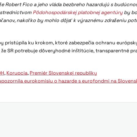
 že Robert Fico a jeho vláda bezbreho hazardujú s budúcno
rostredníctvom
Pôdohospodárskej platobnej agentúry
by bo
občanov, nakoľko by mohlo dôjsť k výraznému zdraženiu potr
by pristúpila ku krokom, ktoré zabezpečia ochranu európs
, že SR potrebuje dôveryhodné inštitúcie, transparentné pra
DH
,
Korupcia
,
Premiér Slovenskej republiky
upozornila eurokomisiu o hazarde s eurofondmi na Slovens