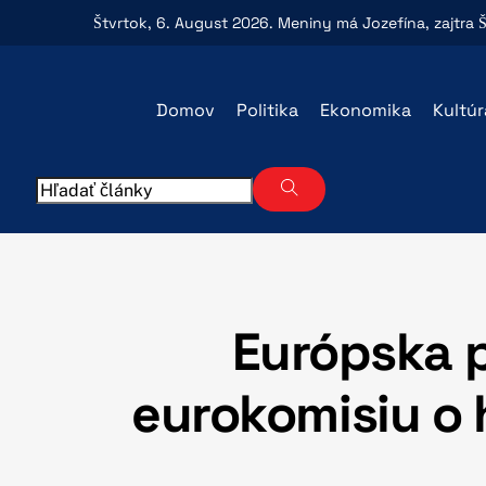
Skip
Štvrtok
, 6. August 2026.
Meniny má
Jozefína
, zajtra
Š
to
content
Domov
Politika
Ekonomika
Kultúr
Európska p
eurokomisiu o 