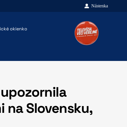
Nástenka
rické okienko
 upozornila
i na Slovensku,