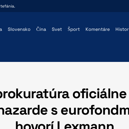
tefánia
.
a
Slovensko
Čína
Svet
Šport
Komentáre
Histo
rokuratúra oficiálne
hazarde s eurofondm
hovorí Lexmann