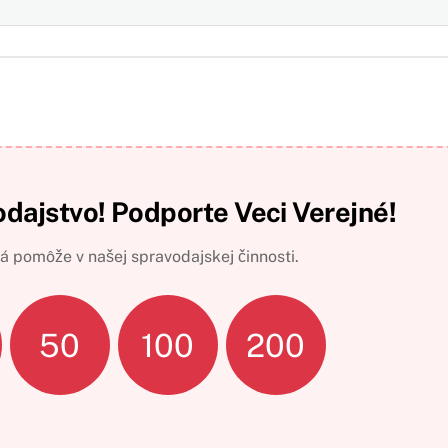
odajstvo! Podporte Veci Verejné!
 pomôže v našej spravodajskej činnosti.
50
100
200