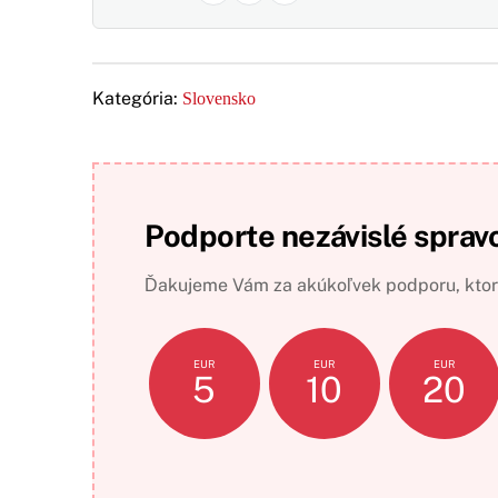
Kategória:
Slovensko
Podporte nezávislé sprav
Ďakujeme Vám za akúkoľvek podporu, ktorá
EUR
EUR
EUR
5
10
20