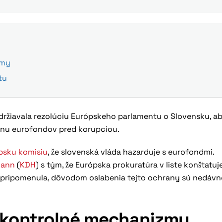
zmy
tu
 zdržiavala rezolúciu Európskeho parlamentu o Slovensku, a
ranu eurofondov pred korupciou.
psku komisiu
, že slovenská vláda hazarduje s eurofondmi.
mann
(
KDH
) s tým, že Európska prokuratúra v liste konštatuj
o pripomenula, dôvodom oslabenia tejto ochrany sú nedávn
e kontrolné mechanizmy