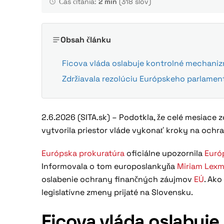
Čas čítania:
2 min
(318 slov)
Obsah článku
Ficova vláda oslabuje kontrolné mechani
Zdržiavala rezolúciu Európskeho parlamen
2.6.2026 (SITA.sk) – Podotkla, že celé mesiace
vytvorila priestor vláde vykonať kroky na och
Európska prokuratúra
oficiálne upozornila
Euró
Informovala o tom europoslankyňa
Miriam Lex
oslabenie ochrany finančných záujmov
EÚ
. Ak
legislatívne zmeny prijaté na Slovensku.
Ficova vláda oslabuj