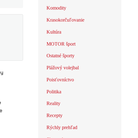
Komodity
Krasokorčuľovanie
Kultúra
MOTOR šport
Ostatné športy
Plážový volejbal
by
Poisťovníctvo
Politika
e
Reality
e
Recepty
Rýchly prehľad