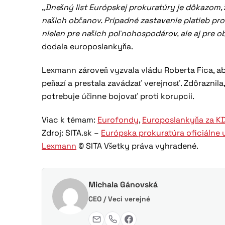
„
Dnešný list Európskej prokuratúry je dôkazom,
našich občanov. Prípadné zastavenie platieb p
nielen pre našich poľnohospodárov, ale aj pre 
dodala europoslankyňa.
Lexmann zároveň vyzvala vládu Roberta Fica, a
peňazí a prestala zavádzať verejnosť. Zdôraznila
potrebuje účinne bojovať proti korupcii.
Viac k témam:
Eurofondy
,
Europoslankyňa za K
Zdroj: SITA.sk –
Európska prokuratúra oficiálne 
Lexmann
© SITA Všetky práva vyhradené.
Michala Gánovská
CEO / Veci verejné