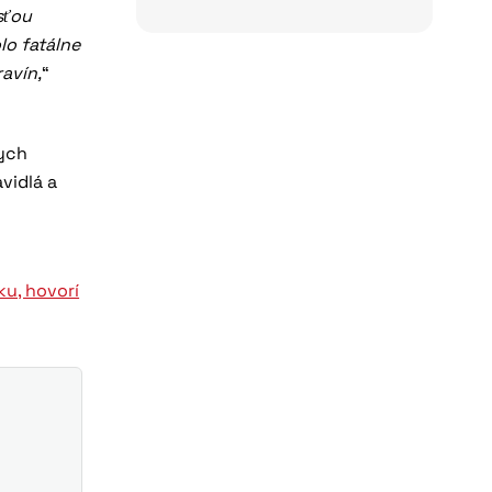
sťou
lo fatálne
avín,
“
kych
vidlá a
ku, hovorí